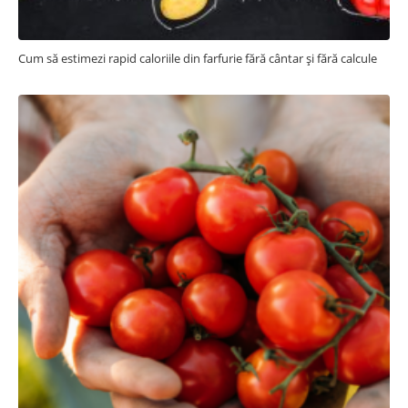
Cum să estimezi rapid caloriile din farfurie fără cântar și fără calcule