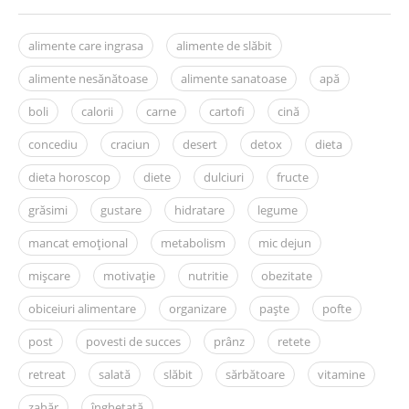
alimente care ingrasa
alimente de slăbit
alimente nesănătoase
alimente sanatoase
apă
boli
calorii
carne
cartofi
cină
concediu
craciun
desert
detox
dieta
dieta horoscop
diete
dulciuri
fructe
grăsimi
gustare
hidratare
legume
mancat emoțional
metabolism
mic dejun
mișcare
motivație
nutritie
obezitate
obiceiuri alimentare
organizare
paște
pofte
post
povesti de succes
prânz
retete
retreat
salată
slăbit
sărbătoare
vitamine
zahăr
înghețată