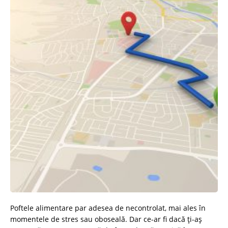
Poftele alimentare par adesea de necontrolat, mai ales în
momentele de stres sau oboseală. Dar ce-ar fi dacă ți-aș