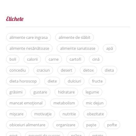
Etichete
alimente care ingrasa
alimente de slăbit
alimente nesănătoase
alimente sanatoase
apă
boli
calorii
carne
cartofi
cină
concediu
craciun
desert
detox
dieta
dieta horoscop
diete
dulciuri
fructe
grăsimi
gustare
hidratare
legume
mancat emoțional
metabolism
mic dejun
mișcare
motivație
nutritie
obezitate
obiceiuri alimentare
organizare
paște
pofte
post
povesti de succes
prânz
retete