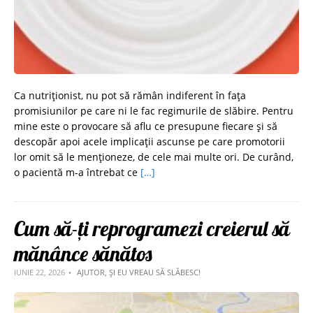
Ca nutriționist, nu pot să rămân indiferent în fața
promisiunilor pe care ni le fac regimurile de slăbire. Pentru
mine este o provocare să aflu ce presupune fiecare și să
descopăr apoi acele implicații ascunse pe care promotorii
lor omit să le menționeze, de cele mai multe ori. De curând,
o pacientă m-a întrebat ce
[…]
Cum să-ți reprogramezi creierul să
mănânce sănătos
IUNIE 22, 2026
AJUTOR, ȘI EU VREAU SĂ SLĂBESC!