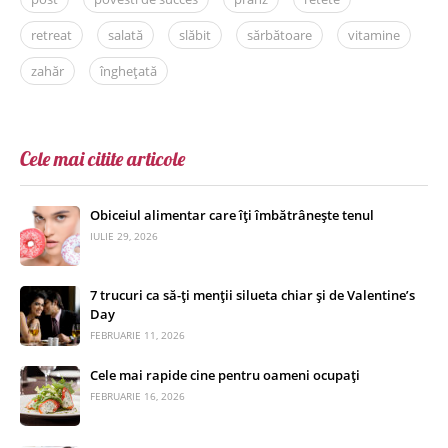
retreat
salată
slăbit
sărbătoare
vitamine
zahăr
înghețată
Cele mai citite articole
Obiceiul alimentar care îți îmbătrânește tenul
IULIE 29, 2026
7 trucuri ca să-ți menții silueta chiar și de Valentine’s
Day
FEBRUARIE 11, 2026
Cele mai rapide cine pentru oameni ocupați
FEBRUARIE 16, 2026