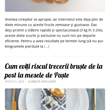
Vremea cireșelor se apropie, iar Internetul este deja plin de
diete minune cu aceste fructe zemoase și gustoase. Dar,
deși promit o slăbire rapidă și spectaculoasă (3 kg în 3 zile),
aceste diete scurte şi exclusive nu sunt nici pe departe
eficiente. Pentru a avea rezultate pe termen lung (să nu pui
kilogramele pierdute la
[…]
Cum eviți riscul trecerii bruște de la
post la mesele de Paște
APRILIE 6, 2026
SLĂBEȘTE INTELIGENT