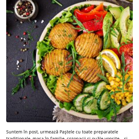
Suntem în post, urmează Paștele cu toate preparatele
tradiționale, masa în familie, cozonacii și ouăle vopsite – și