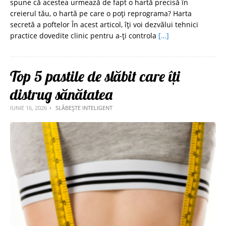
spune că acestea urmează de fapt o hartă precisă în
creierul tău, o hartă pe care o poți reprograma? Harta
secretă a poftelor În acest articol, îți voi dezvălui tehnici
practice dovedite clinic pentru a-ți controla
[…]
Top 5 pastile de slăbit care îți
distrug sănătatea
IUNIE 16, 2026
SLĂBEȘTE INTELIGENT