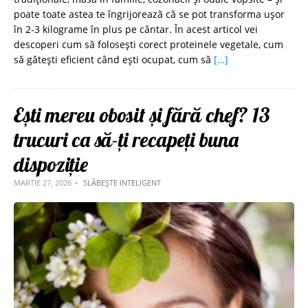
poate toate astea te îngrijorează că se pot transforma ușor
în 2-3 kilograme în plus pe cântar. În acest articol vei
descoperi cum să folosești corect proteinele vegetale, cum
să gătești eficient când ești ocupat, cum să
[…]
Ești mereu obosit și fără chef? 13
trucuri ca să-ți recapeți buna
dispoziție
MARTIE 27, 2026
SLĂBEȘTE INTELIGENT