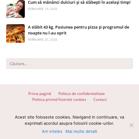
Cum să mănânci dulciuri și să slăbești în același timp!
FEBRUARIE 19, 2026
A slăbit 43 kg. Pasiunea pentru pizza și programul de
noapte nu l-au oprit
FEBRUARIE 25, 2026
Prima pagină
Politica de confidentialitate
Politica privind fisierele cookies
Contact
© 2026 Totul despre slăbit - Toate drepturile rezervate
Acest site foloseste cookies. Navigand in continuare, va
Devel with
♥
by
wpdevel.ro
exprimati acordul asupra folosirii cookie-urilor.
Am inteles
Mai multe detalii