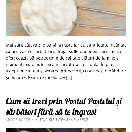
Mai sunt câteva zile până la Paște iar eu sunt foarte încântat
că urmează o sărbătoare dragă sufletului meu, care îmi va
oferi ocazia să petrec timp de calitate alături de familie și
momente cu o puternică încărcătură spirituală. În plus,
așteptăm cu toții și venirea primăverii, cu aceeași nerăbdare
și bucurie. Pentru articolul de
[…]
Cum să treci prin Postul Paștelui și
sărbători fără să te îngrași
MARTIE 30, 2026
AJUTOR, ȘI EU VREAU SĂ SLĂBESC!