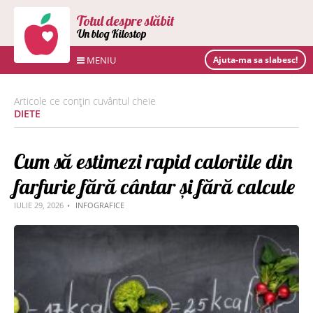
Totul despre slăbit
Un blog Kilostop
MENIU
Ajuta-ma sa slabesc!
Articole ce conțin cuvântul cheie
DIETE
Cum să estimezi rapid caloriile din
farfurie fără cântar și fără calcule
IULIE 29, 2026
INFOGRAFICE