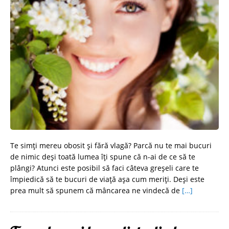
Te simți mereu obosit și fără vlagă? Parcă nu te mai bucuri
de nimic deși toată lumea îți spune că n-ai de ce să te
plângi? Atunci este posibil să faci câteva greșeli care te
împiedică să te bucuri de viață așa cum meriți. Deși este
prea mult să spunem că mâncarea ne vindecă de
[…]