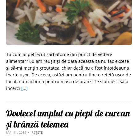
Tu cum ai petrecut sărbătorile din punct de vedere
alimentar? Eu am reușit și de data aceasta să nu fac excese
și să-mi mențin greutatea, chiar dacă nu a fost întotdeauna
foarte ușor. De aceea, astăzi am pentru tine o rețetă ușor de
făcut, numai bună pentru masa de prânz! Te sfătuiesc să o
încerci
[…]
Dovlecel umplut cu piept de curcan
şi brânză telemea
MAI 11, 2018
REȚETE