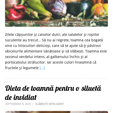
Zilele căpşunilor şi caiselor dulci, ale salatelor şi roşiilor
suculente au trecut… Să nu ai regrete, toamna cea bogată
vine cu înlocuitori delicioşi, care să te ajute să-ţi păstrezi
obiceiurile alimentare sănătoase şi să slăbeşti. Toamna este
sezonul verdelui intens, al galbenului închis și al
portocaliului strălucitor. Iar aceste culori înseamnă că
fructele şi legumele
[…]
Dieta de toamnă pentru o siluetă
de invidiat
SEPTEMBRIE 8, 2025
SLĂBEȘTE INTELIGENT