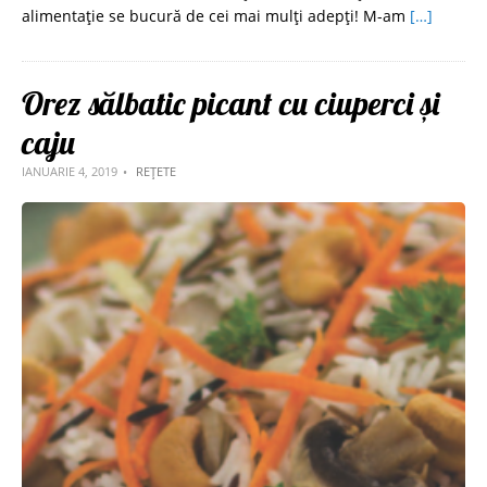
alimentație se bucură de cei mai mulți adepți! M-am
[…]
Orez sălbatic picant cu ciuperci și
caju
IANUARIE 4, 2019
REȚETE