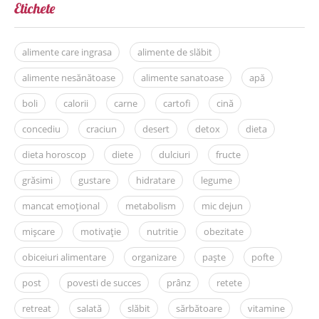
Etichete
alimente care ingrasa
alimente de slăbit
alimente nesănătoase
alimente sanatoase
apă
boli
calorii
carne
cartofi
cină
concediu
craciun
desert
detox
dieta
dieta horoscop
diete
dulciuri
fructe
grăsimi
gustare
hidratare
legume
mancat emoțional
metabolism
mic dejun
mișcare
motivație
nutritie
obezitate
obiceiuri alimentare
organizare
paște
pofte
post
povesti de succes
prânz
retete
retreat
salată
slăbit
sărbătoare
vitamine