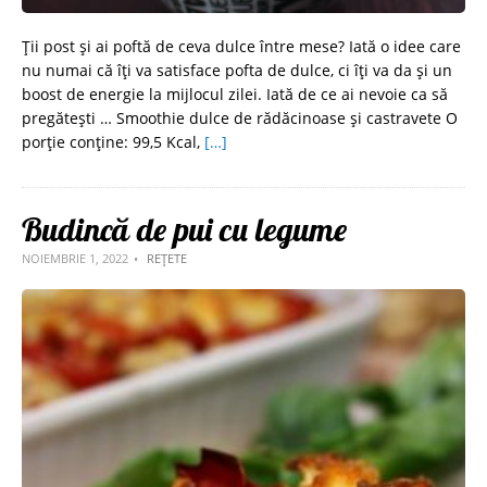
Ții post și ai poftă de ceva dulce între mese? Iată o idee care
nu numai că îți va satisface pofta de dulce, ci îți va da și un
boost de energie la mijlocul zilei. Iată de ce ai nevoie ca să
pregătești … Smoothie dulce de rădăcinoase şi castravete O
porție conține: 99,5 Kcal,
[…]
Budincă de pui cu legume
NOIEMBRIE 1, 2022
REȚETE