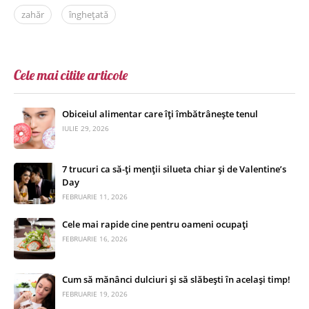
zahăr
înghețată
Cele mai citite articole
Obiceiul alimentar care îți îmbătrânește tenul
IULIE 29, 2026
7 trucuri ca să-ți menții silueta chiar și de Valentine’s
Day
FEBRUARIE 11, 2026
Cele mai rapide cine pentru oameni ocupați
FEBRUARIE 16, 2026
Cum să mănânci dulciuri și să slăbești în același timp!
FEBRUARIE 19, 2026