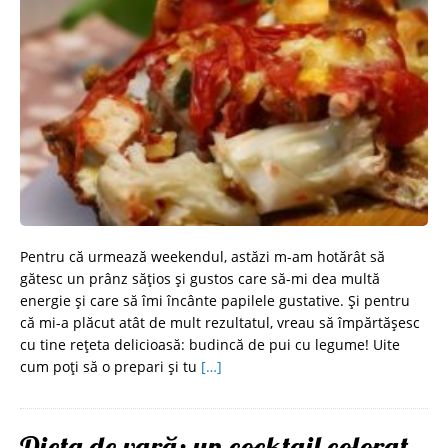
Pentru că urmează weekendul, astăzi m-am hotărât să
gătesc un prânz sățios și gustos care să-mi dea multă
energie și care să îmi încânte papilele gustative. Și pentru
că mi-a plăcut atât de mult rezultatul, vreau să împărtășesc
cu tine rețeta delicioasă: budincă de pui cu legume! Uite
cum poți să o prepari și tu
[…]
Dieta de vară: un cocktail colorat