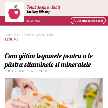
Totul despre slăbit
Un blog Kilostop
MENIU
Ajuta-ma sa slabesc!
Articole ce conțin cuvântul cheie
LEGUME
Cum gătim legumele pentru a le
păstra vitaminele și mineralele
APRILIE 7, 2026
APARIȚII MEDIA