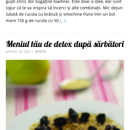
guști zilnic din bogățiile toamnei. Este doar o idee, dar sunt
sigur că te va inspira să încerci și alte combinații. Mic dejun:
Salată de rucola cu brânză şi smochine Pune într-un bol
mare 150 g de rucola cu 50
[…]
Meniul tău de detox după sărbători
APRILIE 19, 2023
REȚETE