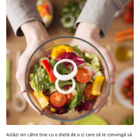
Astăzi vin către tine cu o dietă de o zi care să te convingă să