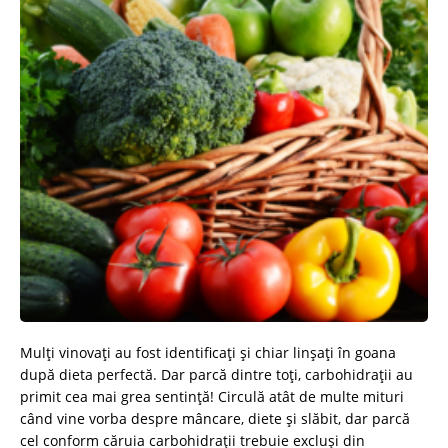
Mulți vinovați au fost identificați și chiar linșați în goana
după dieta perfectă. Dar parcă dintre toți, carbohidrații au
primit cea mai grea sentință! Circulă atât de multe mituri
când vine vorba despre mâncare, diete și slăbit, dar parcă
cel conform căruia carbohidrații trebuie excluși din