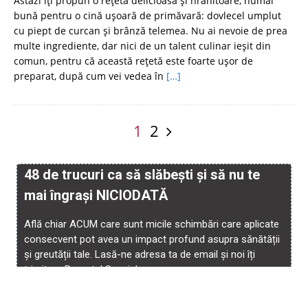
Astăzi îți propun o rețetă delicioasă și hrănitoare, numai
bună pentru o cină ușoară de primăvară: dovlecel umplut
cu piept de curcan şi brânză telemea. Nu ai nevoie de prea
multe ingrediente, dar nici de un talent culinar ieșit din
comun, pentru că această rețetă este foarte ușor de
preparat, după cum vei vedea în
[…]
1
2