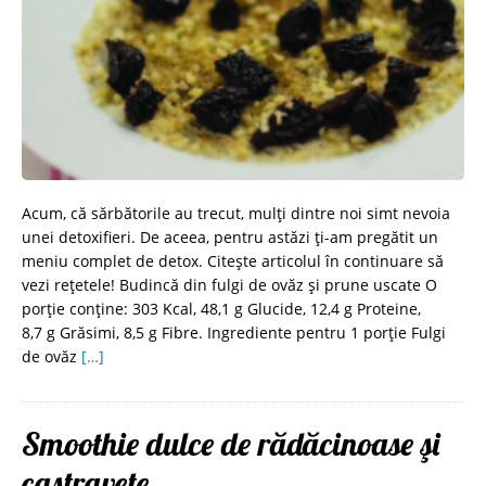
Acum, că sărbătorile au trecut, mulți dintre noi simt nevoia
unei detoxifieri. De aceea, pentru astăzi ți-am pregătit un
meniu complet de detox. Citește articolul în continuare să
vezi rețetele! Budincă din fulgi de ovăz și prune uscate O
porție conține: 303 Kcal, 48,1 g Glucide, 12,4 g Proteine,
8,7 g Grăsimi, 8,5 g Fibre. Ingrediente pentru 1 porție Fulgi
de ovăz
[…]
Smoothie dulce de rădăcinoase şi
castravete