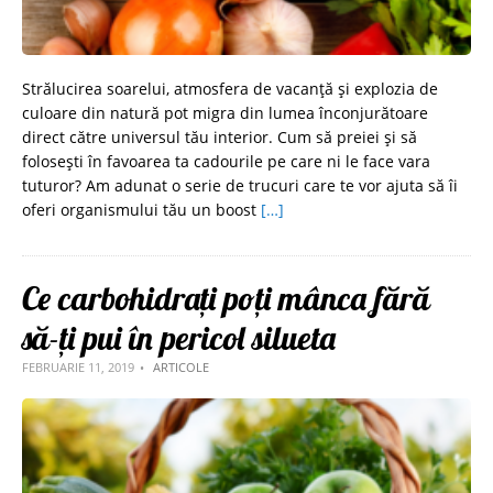
Strălucirea soarelui, atmosfera de vacanță și explozia de
culoare din natură pot migra din lumea înconjurătoare
direct către universul tău interior. Cum să preiei și să
folosești în favoarea ta cadourile pe care ni le face vara
tuturor? Am adunat o serie de trucuri care te vor ajuta să îi
oferi organismului tău un boost
[…]
Ce carbohidrați poți mânca fără
să-ți pui în pericol silueta
FEBRUARIE 11, 2019
ARTICOLE