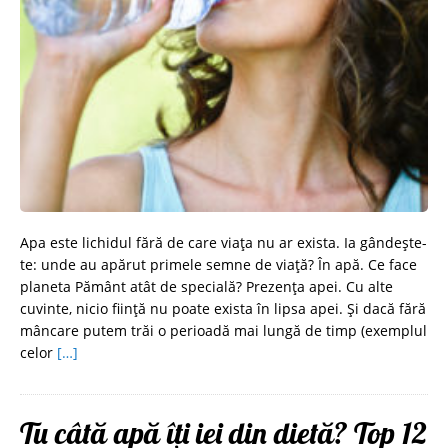
Apa este lichidul fără de care viața nu ar exista. Ia gândește-
te: unde au apărut primele semne de viață? În apă. Ce face
planeta Pământ atât de specială? Prezența apei. Cu alte
cuvinte, nicio ființă nu poate exista în lipsa apei. Și dacă fără
mâncare putem trăi o perioadă mai lungă de timp (exemplul
celor
[…]
Tu câtă apă îți iei din dietă? Top 12