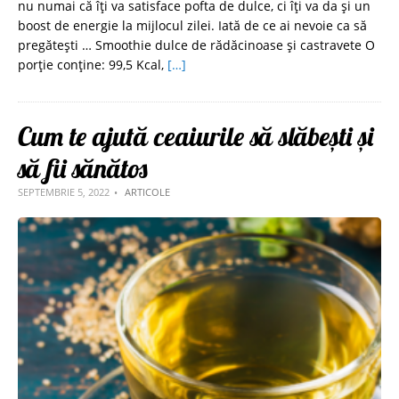
nu numai că îți va satisface pofta de dulce, ci îți va da și un
boost de energie la mijlocul zilei. Iată de ce ai nevoie ca să
pregătești … Smoothie dulce de rădăcinoase şi castravete O
porție conține: 99,5 Kcal,
[…]
Cum te ajută ceaiurile să slăbești și
să fii sănătos
SEPTEMBRIE 5, 2022
ARTICOLE