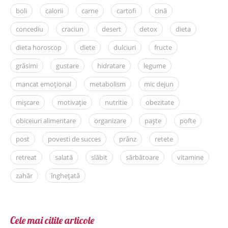
boli
calorii
carne
cartofi
cină
concediu
craciun
desert
detox
dieta
dieta horoscop
diete
dulciuri
fructe
grăsimi
gustare
hidratare
legume
mancat emoțional
metabolism
mic dejun
mișcare
motivație
nutritie
obezitate
obiceiuri alimentare
organizare
paște
pofte
post
povesti de succes
prânz
retete
retreat
salată
slăbit
sărbătoare
vitamine
zahăr
înghețată
Cele mai citite articole