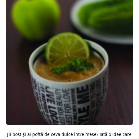
Ții post și ai poftă de ceva dulce între mese? Iată o idee care