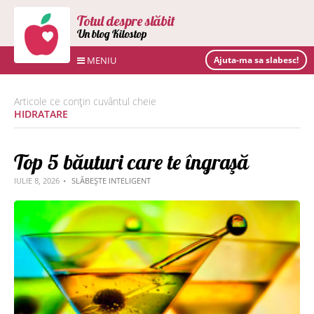
Totul despre slăbit
Un blog Kilostop
MENIU
Ajuta-ma sa slabesc!
Articole ce conțin cuvântul cheie
HIDRATARE
Top 5 băuturi care te îngraşă
IULIE 8, 2026
SLĂBEȘTE INTELIGENT