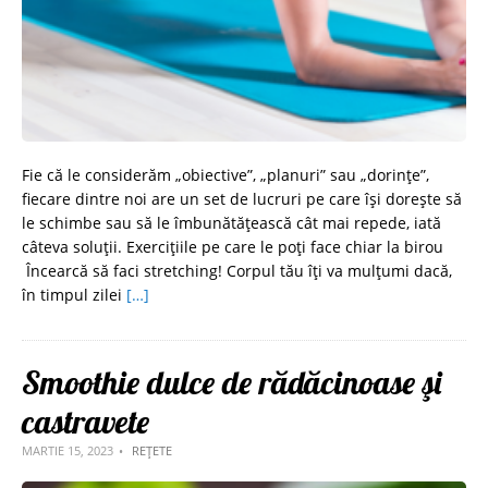
Fie că le considerăm „obiective”, „planuri” sau „dorințe”,
fiecare dintre noi are un set de lucruri pe care își dorește să
le schimbe sau să le îmbunătățească cât mai repede, iată
câteva soluții. Exercițiile pe care le poți face chiar la birou
Încearcă să faci stretching! Corpul tău îți va mulțumi dacă,
în timpul zilei
[…]
Smoothie dulce de rădăcinoase şi
castravete
MARTIE 15, 2023
REȚETE