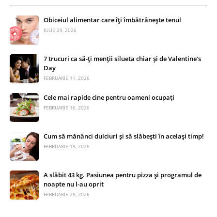
Obiceiul alimentar care îți îmbătrânește tenul
IULIE 29, 2026
7 trucuri ca să-ți menții silueta chiar și de Valentine’s
Day
FEBRUARIE 11, 2026
Cele mai rapide cine pentru oameni ocupați
FEBRUARIE 16, 2026
Cum să mănânci dulciuri și să slăbești în același timp!
FEBRUARIE 19, 2026
A slăbit 43 kg. Pasiunea pentru pizza și programul de
noapte nu l-au oprit
FEBRUARIE 25, 2026