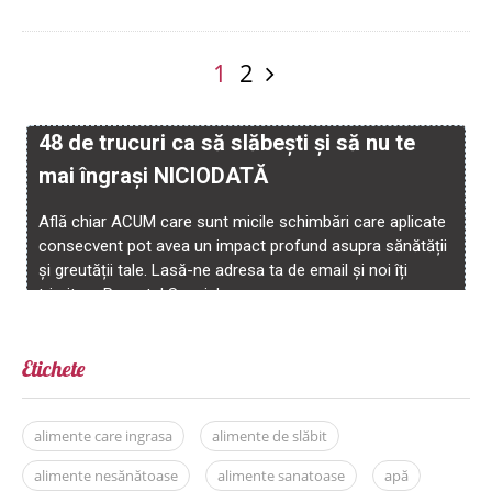
1
2
Etichete
alimente care ingrasa
alimente de slăbit
alimente nesănătoase
alimente sanatoase
apă