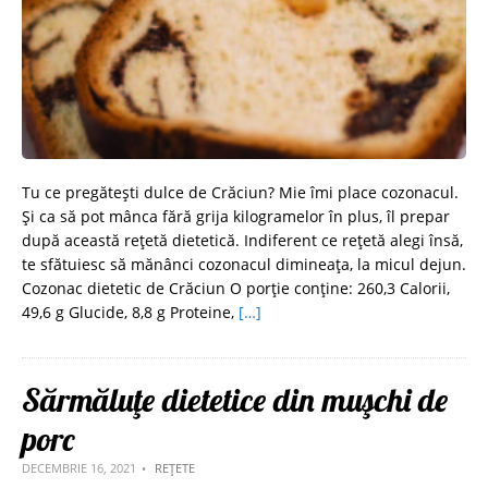
Tu ce pregătești dulce de Crăciun? Mie îmi place cozonacul.
Și ca să pot mânca fără grija kilogramelor în plus, îl prepar
după această rețetă dietetică. Indiferent ce rețetă alegi însă,
te sfătuiesc să mănânci cozonacul dimineața, la micul dejun.
Cozonac dietetic de Crăciun O porție conține: 260,3 Calorii,
49,6 g Glucide, 8,8 g Proteine,
[…]
Sărmăluţe dietetice din muşchi de
porc
DECEMBRIE 16, 2021
REȚETE