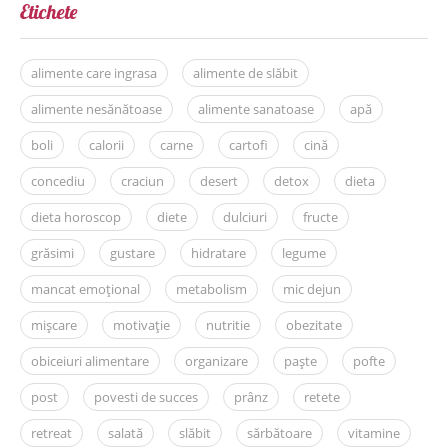
Etichete
alimente care ingrasa
alimente de slăbit
alimente nesănătoase
alimente sanatoase
apă
boli
calorii
carne
cartofi
cină
concediu
craciun
desert
detox
dieta
dieta horoscop
diete
dulciuri
fructe
grăsimi
gustare
hidratare
legume
mancat emoțional
metabolism
mic dejun
mișcare
motivație
nutritie
obezitate
obiceiuri alimentare
organizare
paște
pofte
post
povesti de succes
prânz
retete
retreat
salată
slăbit
sărbătoare
vitamine