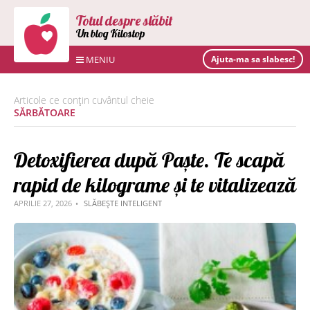
Totul despre slăbit
Un blog Kilostop
MENIU
Ajuta-ma sa slabesc!
Articole ce conțin cuvântul cheie
SĂRBĂTOARE
Detoxifierea după Paște. Te scapă
rapid de kilograme și te vitalizează
APRILIE 27, 2026
SLĂBEȘTE INTELIGENT