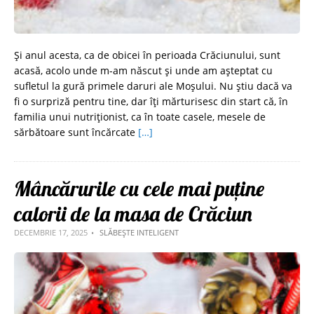
Și anul acesta, ca de obicei în perioada Crăciunului, sunt
acasă, acolo unde m-am născut și unde am așteptat cu
sufletul la gură primele daruri ale Moșului. Nu știu dacă va
fi o surpriză pentru tine, dar îți mărturisesc din start că, în
familia unui nutriționist, ca în toate casele, mesele de
sărbătoare sunt încărcate
[…]
Mâncărurile cu cele mai puține
calorii de la masa de Crăciun
DECEMBRIE 17, 2025
SLĂBEȘTE INTELIGENT