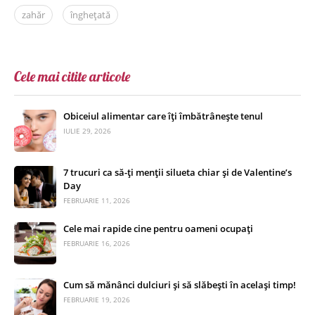
zahăr
înghețată
Cele mai citite articole
Obiceiul alimentar care îți îmbătrânește tenul
IULIE 29, 2026
7 trucuri ca să-ți menții silueta chiar și de Valentine’s
Day
FEBRUARIE 11, 2026
Cele mai rapide cine pentru oameni ocupați
FEBRUARIE 16, 2026
Cum să mănânci dulciuri și să slăbești în același timp!
FEBRUARIE 19, 2026