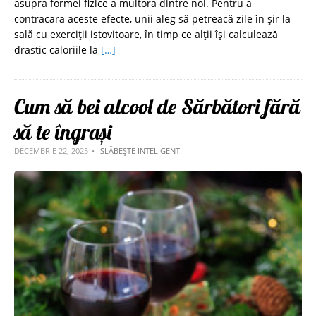
asupra formei fizice a multora dintre noi. Pentru a
contracara aceste efecte, unii aleg să petreacă zile în șir la
sală cu exerciții istovitoare, în timp ce alții își calculează
drastic caloriile la
[…]
Cum să bei alcool de Sărbători fără
să te îngrași
DECEMBRIE 22, 2025
SLĂBEȘTE INTELIGENT