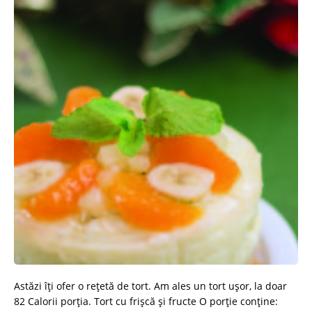
Astăzi îți ofer o rețetă de tort. Am ales un tort ușor, la doar
82 Calorii porția. Tort cu frişcă şi fructe O porție conține: