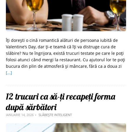
Îți dorești o cină romantică alături de persoana iubită de
Valentine’s Day, dar ți-e teamă că îți va distruge cura de
slăbire? Nu te îngrijora, există trucuri testate pe care le poți
folosi atunci când mergi la restaurant. Cu ajutorul lor te poți
bucura din plin de atmosferă și mâncare, fără ca a doua zi
[…]
12 trucuri ca să-ți recapeți forma
după sărbători
IANUARIE 14, 2026
SLĂBEȘTE INTELIGENT