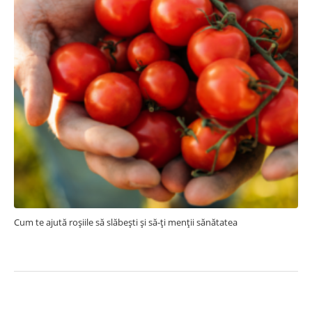
Cum te ajută roșiile să slăbești și să-ți menții sănătatea