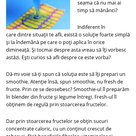
seama că nu mai ai
timp să mănânci?
Indiferent în
care dintre situații te afli, există o soluție foarte simplă
și la îndemână pe care o poți aplica în orice
dimineață. Și tocmai despre asta vreau să îți vorbesc
astăzi. Ești curios să afli despre ce este vorba?
Dă-mi voie să-ți spun că soluția este să îți prepari un
smoothie. Atenție însă, spun smoothie, nu fresh de
fructe. Prin ce se deosebesc? Smoothie-ul îl preparăm
în blender din fructe și legume întregi. Fresh-ul îl
obținem de regulă prin stoarcerea fructelor.
Dar prin stoarcerea fructelor se obţin sucuri
concentrate caloric, cu un conţinut crescut de