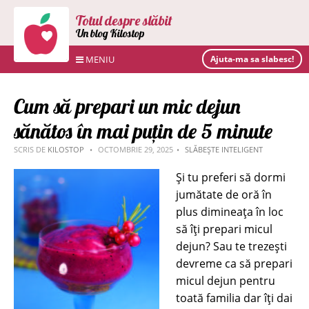
Totul despre slăbit
Un blog Kilostop
MENIU
Ajuta-ma sa slabesc!
Cum să prepari un mic dejun
sănătos în mai puțin de 5 minute
SCRIS DE
KILOSTOP
OCTOMBRIE 29, 2025
SLĂBEȘTE INTELIGENT
Și tu preferi să dormi
jumătate de oră în
plus dimineața în loc
să îți prepari micul
dejun? Sau te trezești
devreme ca să prepari
micul dejun pentru
toată familia dar îți dai