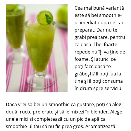
Cea mai bună variantă
este să bei smoothie-
ul imediat după ce l-ai
preparat. Dar nu te
grăbi prea tare, pentru
că dacă îl bei foarte
repede nu îți va ține de
foame. Și atunci ce
poți face dacă te
grăbești? Îl poți lua la
tine și îl poți consuma
în drum spre serviciu.
Dacă vrei să bei un smoothie ca gustare, poți să alegi
două fructe preferate și să le mixezi în blender. Alege
unele mici și completează cu un pic de apă ca
smoothie-ul tău să nu fie prea gros. Aromatizează