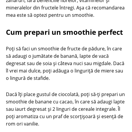
zaharuri, fără beneficiile fibrelor, vitaminelor şi
mineralelor din fructele întregi. Așa că recomandarea
mea este să optezi pentru un smoothie.
Cum prepari un smoothie perfect
Poți să faci un smoothie de fructe de pădure, în care
să adaugi o jumătate de banană, lapte de vacă
degresat sau de soia și câteva nuci sau migdale. Dacă
îl vrei mai dulce, poți adăuga o linguriță de miere sau
o lingură de stafide.
Dacă îți place gustul de ciocolată, poți să-ți prepari un
smoothie de banane cu cacao, în care să adaugi lapte
sau iaurt degresat și 2 linguri de cereale integrale. Îl
poți aromatiza cu un praf de scorțișoară și esenţă de
rom ori vanilie.