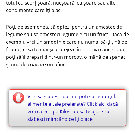
totul cu scorțișoară, nucșoară, cuișoare sau alte
condimente care îți plac.
Poți, de asemenea, să optezi pentru un amestec de
legume sau să amesteci legumele cu un fruct. Dacă de
exemplu vrei un smoothie care nu numai să-ți țină de
foame, ci să te mai și protejeze împotriva cancerului,
poți să îl prepari dintr-un morcov, o mână de spanac
și una de coacăze ori afine.
Vrei să slăbești dar nu poți să renunți la
alimentele tale preferate? Click aici dacă
vrei ca echipa Kilostop să te ajute să
slăbești mâncând ce îți place!