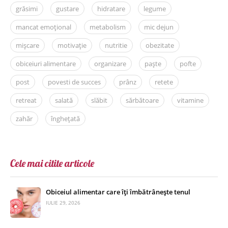
grăsimi
gustare
hidratare
legume
mancat emoțional
metabolism
mic dejun
mișcare
motivație
nutritie
obezitate
obiceiuri alimentare
organizare
paște
pofte
post
povesti de succes
prânz
retete
retreat
salată
slăbit
sărbătoare
vitamine
zahăr
înghețată
Cele mai citite articole
Obiceiul alimentar care îți îmbătrânește tenul
IULIE 29, 2026