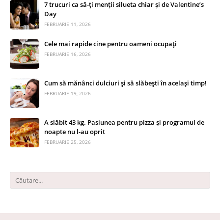
7 trucuri ca să-ți menții silueta chiar și de Valentine’s
Day
FEBRUARIE 11, 2026
Cele mai rapide cine pentru oameni ocupați
FEBRUARIE 16, 2026
Cum să mănânci dulciuri și să slăbești în același timp!
FEBRUARIE 19, 2026
A slăbit 43 kg. Pasiunea pentru pizza și programul de
noapte nu l-au oprit
FEBRUARIE 25, 2026