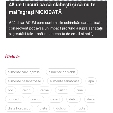
Etichete
alimente care ingrasa
alimente de slăbit
alimente nesănătoase
alimente sanatoase
apă
boli
calorii
carne
cartofi
cină
concediu
craciun
desert
detox
dieta
dieta horoscop
diete
dulciuri
fructe