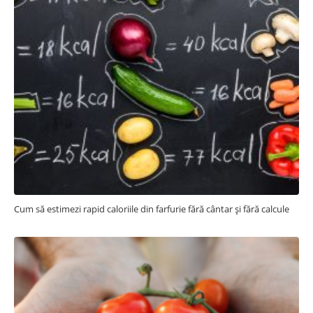
Cum să estimezi rapid caloriile din farfurie fără cântar și fără calcule