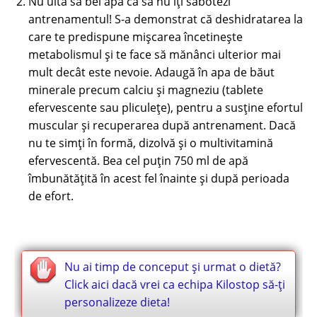
Nu uita să bei apă ca să nu îți sabotezi
antrenamentul! S-a demonstrat că deshidratarea la
care te predispune mișcarea încetinește
metabolismul şi te face să mănânci ulterior mai
mult decât este nevoie. Adaugă în apa de băut
minerale precum calciu și magneziu (tablete
efervescente sau pliculețe), pentru a susține efortul
muscular și recuperarea după antrenament. Dacă
nu te simți în formă, dizolvă și o multivitamină
efervescentă. Bea cel puțin 750 ml de apă
îmbunătățită în acest fel înainte și după perioada
de efort.
Nu ai timp de conceput și urmat o dietă?
Click aici dacă vrei ca echipa Kilostop să-ți
personalizeze dieta!