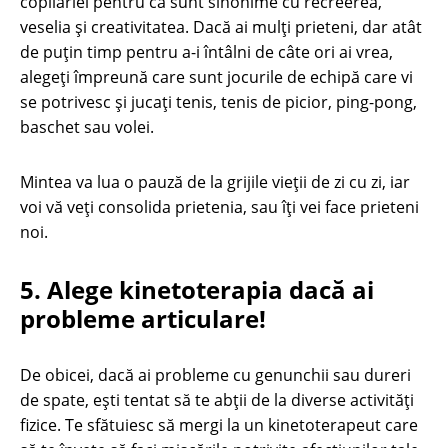
copilăriei pentru că sunt sinonime cu recreerea,
veselia și creativitatea. Dacă ai mulți prieteni, dar atât
de puțin timp pentru a-i întâlni de câte ori ai vrea,
alegeți împreună care sunt jocurile de echipă care vi
se potrivesc și jucați tenis, tenis de picior, ping-pong,
baschet sau volei.
Mintea va lua o pauză de la grijile vieții de zi cu zi, iar
voi vă veți consolida prietenia, sau îţi vei face prieteni
noi.
5. Alege kinetoterapia dacă ai
probleme articulare!
De obicei, dacă ai probleme cu genunchii sau dureri
de spate, ești tentat să te abții de la diverse activități
fizice. Te sfătuiesc să mergi la un kinetoterapeut care