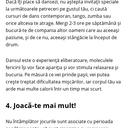
Dacă îți place să dansezi, nu aștepta invitații speciale
la următoarele petreceri pe gustul tău, ci caută
cursuri de dans contemporan, tango, zumba sau
orice altceva te atrage. Mergi 2-3 ore pe săptămână și
bucură-te de compania altor oameni care au aceeași
pasiune, și de ce nu, aceeași stângăcie la început de
drum.
Dansul este o experiență eliberatoare, moleculele
fericirii își vor face apariția și vor stimula relaxarea şi
bucuria. Pe măsură ce vei prinde pașii, vei putea
crește treptat dificultatea mișcărilor, iar corpul tău va
arde mai multe calorii într-un timp mai scurt.
4. Joacă-te mai mult!
Nu întâmplător jocurile sunt asociate cu perioada