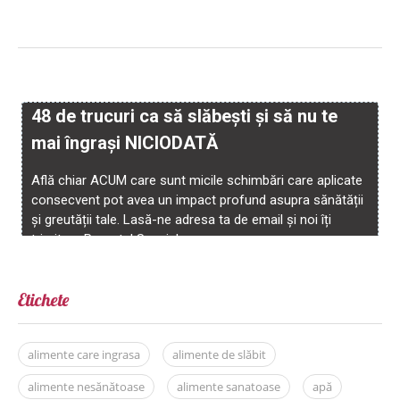
Etichete
alimente care ingrasa
alimente de slăbit
alimente nesănătoase
alimente sanatoase
apă