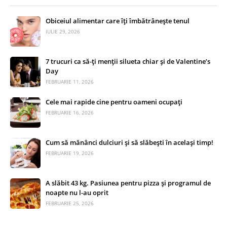
Obiceiul alimentar care îți îmbătrânește tenul
IULIE 29, 2026
7 trucuri ca să-ți menții silueta chiar și de Valentine’s
Day
FEBRUARIE 11, 2026
Cele mai rapide cine pentru oameni ocupați
FEBRUARIE 16, 2026
Cum să mănânci dulciuri și să slăbești în același timp!
FEBRUARIE 19, 2026
A slăbit 43 kg. Pasiunea pentru pizza și programul de
noapte nu l-au oprit
FEBRUARIE 25, 2026