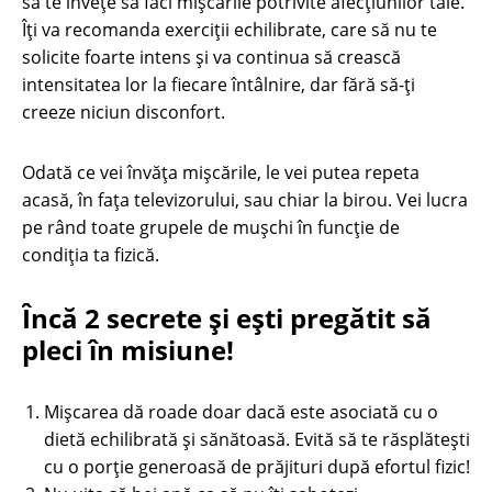
să te înveţe să faci mișcările potrivite afecţiunilor tale.
Îți va recomanda exerciții echilibrate, care să nu te
solicite foarte intens și va continua să crească
intensitatea lor la fiecare întâlnire, dar fără să-ți
creeze niciun disconfort.
Odată ce vei învăța mișcările, le vei putea repeta
acasă, în fața televizorului, sau chiar la birou. Vei lucra
pe rând toate grupele de mușchi în funcție de
condiția ta fizică.
Încă 2 secrete și ești pregătit să
pleci în misiune!
Mișcarea dă roade doar dacă este asociată cu o
dietă echilibrată și sănătoasă. Evită să te răsplătești
cu o porție generoasă de prăjituri după efortul fizic!