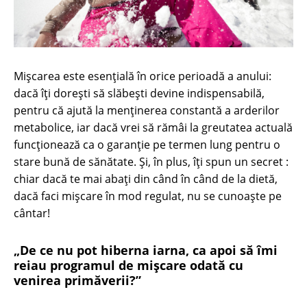
Mișcarea este esențială în orice perioadă a anului:
dacă îți dorești să slăbești devine indispensabilă,
pentru că ajută la menținerea constantă a arderilor
metabolice, iar dacă vrei să rămâi la greutatea actuală
funcționează ca o garanție pe termen lung pentru o
stare bună de sănătate. Şi, în plus, îţi spun un secret :
chiar dacă te mai abaţi din când în când de la dietă,
dacă faci mişcare în mod regulat, nu se cunoaşte pe
cântar!
„De ce nu pot hiberna iarna, ca apoi să îmi
reiau programul de mișcare odată cu
venirea primăverii?”