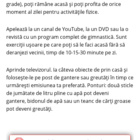
grade), poți rămâne acasă și poți profita de orice
moment al zilei pentru activitățile fizice.
Apelează la un canal de YouTube, la un DVD sau la o
revistă cu un program complet de gimnastică. Sunt
exerciții ușoare pe care poți să le faci acasă fără să
deranjezi vecinii, timp de 10-15-30 minute pe zi.
Aprinde televizorul. Ia câteva obiecte de prin casă şi
foloseşte-le pe post de gantere sau greutăţi în timp ce
urmărești emisiunea ta preferată. Ponturi: două sticle
de jumătate de litru pline cu apă pot deveni
gantere, bidonul de apă sau un teanc de cărţi groase
pot deveni greutăţi.