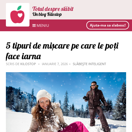
Totul despre slăbit
Un blog Kilostop
MENIU
Ajuta-ma sa slabesc!
5 tipuri de mișcare pe care le poți
face iarna
SCRIS DE
KILOSTOP
IANUARIE 7, 2026
SLĂBEȘTE INTELIGENT