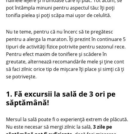
hainele lejere și frumoase care îți plac. Tot acum, se
pot întâmpla minuni pentru aspectul tău: îți poți
tonifia pielea și poți scăpa mai ușor de celulită.
Nu te teme, pentru că nu încerc să te pregătesc
pentru a alerga la maraton. Îți prezint în continuare 5
tipuri de activități fizice potrivite pentru sezonul rece.
Pentru efect maxim de tonifiere şi scădere în
greutate, alternează recomandările mele și ține cont
să faci zilnic orice tip de mişcare îţi place şi simţi că ţi
se potriveşte.
1. Fă excursii la sală de 3 ori pe
săptămână!
Mersul la sală poate fi o experiență extrem de plăcută.
Nu este necesar să mergi zilnic la sală,
3 zile pe