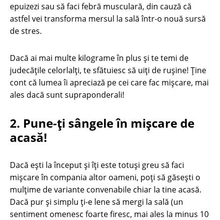
epuizezi sau să faci febră musculară, din cauză că
astfel vei transforma mersul la sală într-o nouă sursă
de stres.
Dacă ai mai multe kilograme în plus și te temi de
judecățile celorlalți, te sfătuiesc să uiţi de rușine! Ţine
cont că lumea îi apreciază pe cei care fac mișcare, mai
ales dacă sunt supraponderali!
2. Pune-ți sângele în mișcare de
acasă!
Dacă ești la început și îți este totuși greu să faci
mișcare în compania altor oameni, poți să găsești o
mulţime de variante convenabile chiar la tine acasă.
Dacă pur și simplu ți-e lene să mergi la sală (un
sentiment omenesc foarte firesc, mai ales la minus 10