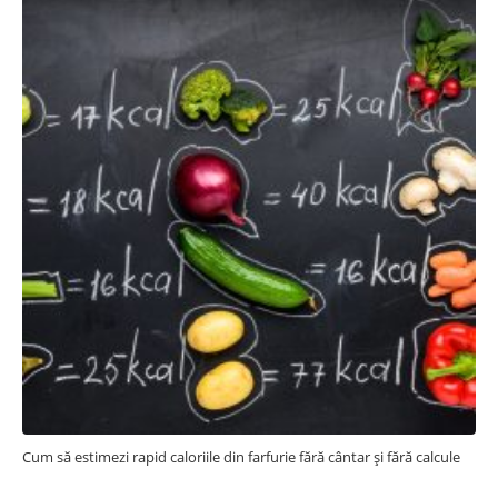
Cum să estimezi rapid caloriile din farfurie fără cântar și fără calcule