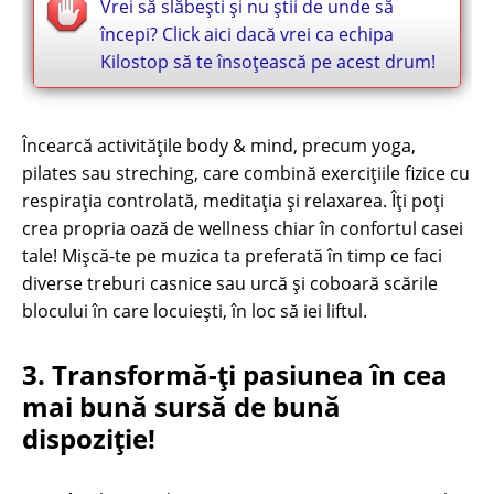
Vrei să slăbești și nu știi de unde să
începi? Click aici dacă vrei ca echipa
Kilostop să te însoţească pe acest drum!
Încearcă activitățile body & mind, precum yoga,
pilates sau streching, care combină exercițiile fizice cu
respirația controlată, meditația și relaxarea. Îți poţi
crea propria oază de wellness chiar în confortul casei
tale! Mișcă-te pe muzica ta preferată în timp ce faci
diverse treburi casnice sau urcă şi coboară scările
blocului în care locuiești, în loc să iei liftul.
3. Transformă-ți pasiunea în cea
mai bună sursă de bună
dispoziție!