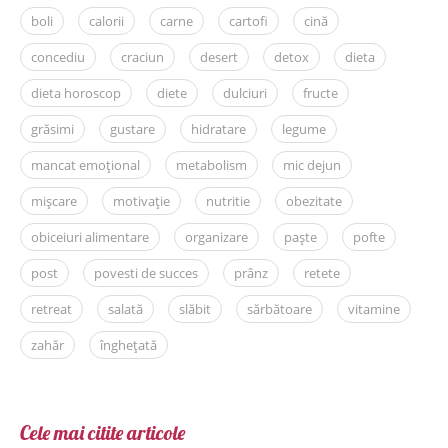
boli
calorii
carne
cartofi
cină
concediu
craciun
desert
detox
dieta
dieta horoscop
diete
dulciuri
fructe
grăsimi
gustare
hidratare
legume
mancat emoțional
metabolism
mic dejun
mișcare
motivație
nutritie
obezitate
obiceiuri alimentare
organizare
paște
pofte
post
povesti de succes
prânz
retete
retreat
salată
slăbit
sărbătoare
vitamine
zahăr
înghețată
Cele mai citite articole