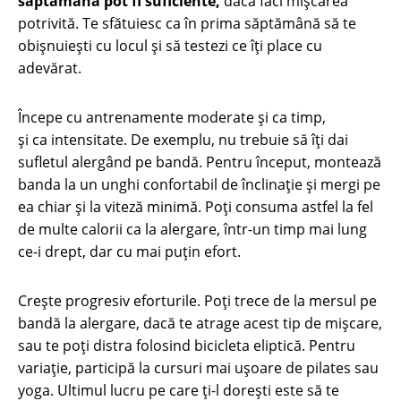
săptămână pot fi suficiente,
dacă faci mişcarea
potrivită. Te sfătuiesc ca în prima săptămână să te
obișnuiești cu locul și să testezi ce îți place cu
adevărat.
Începe cu antrenamente moderate şi ca timp,
şi ca intensitate. De exemplu, nu trebuie să îţi dai
sufletul alergând pe bandă. Pentru început, montează
banda la un unghi confortabil de înclinaţie şi mergi pe
ea chiar şi la viteză minimă. Poți consuma astfel la fel
de multe calorii ca la alergare, într-un timp mai lung
ce-i drept, dar cu mai puțin efort.
Crește progresiv eforturile. Poți trece de la mersul pe
bandă la alergare, dacă te atrage acest tip de mișcare,
sau te poți distra folosind bicicleta eliptică. Pentru
variație, participă la cursuri mai ușoare de pilates sau
yoga. Ultimul lucru pe care ți-l dorești este să te