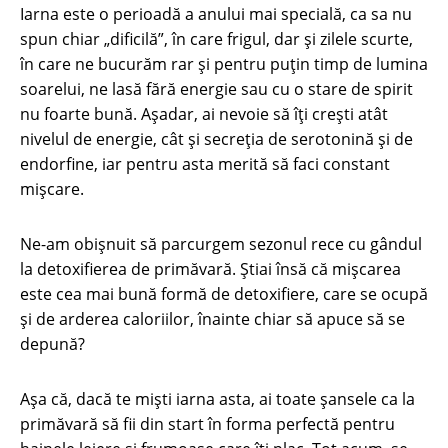
Iarna este o perioadă a anului mai specială, ca sa nu
spun chiar „dificilă”, în care frigul, dar și zilele scurte,
în care ne bucurăm rar şi pentru puţin timp de lumina
soarelui, ne lasă fără energie sau cu o stare de spirit
nu foarte bună. Așadar, ai nevoie să îți crești atât
nivelul de energie, cât și secreția de serotonină și de
endorfine, iar pentru asta merită să faci constant
mișcare.
Ne-am obișnuit să parcurgem sezonul rece cu gândul
la detoxifierea de primăvară. Ştiai însă că mișcarea
este cea mai bună formă de detoxifiere, care se ocupă
şi de arderea caloriilor, înainte chiar să apuce să se
depună?
Așa că, dacă te mişti iarna asta, ai toate șansele ca la
primăvară să fii din start în forma perfectă pentru