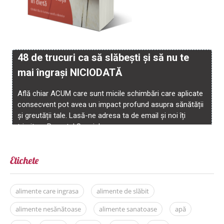
Etichete
alimente care ingrasa
alimente de slăbit
alimente nesănătoase
alimente sanatoase
apă