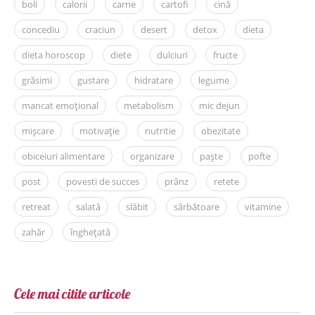
boli
calorii
carne
cartofi
cină
concediu
craciun
desert
detox
dieta
dieta horoscop
diete
dulciuri
fructe
grăsimi
gustare
hidratare
legume
mancat emoțional
metabolism
mic dejun
mișcare
motivație
nutritie
obezitate
obiceiuri alimentare
organizare
paște
pofte
post
povesti de succes
prânz
retete
retreat
salată
slăbit
sărbătoare
vitamine
zahăr
înghețată
Cele mai citite articole