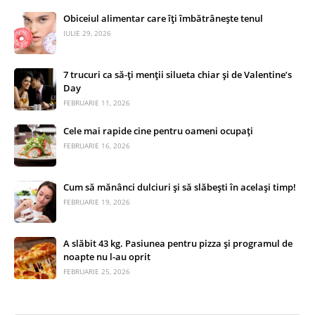
Obiceiul alimentar care îți îmbătrânește tenul
IULIE 29, 2026
7 trucuri ca să-ți menții silueta chiar și de Valentine’s
Day
FEBRUARIE 11, 2026
Cele mai rapide cine pentru oameni ocupați
FEBRUARIE 16, 2026
Cum să mănânci dulciuri și să slăbești în același timp!
FEBRUARIE 19, 2026
A slăbit 43 kg. Pasiunea pentru pizza și programul de
noapte nu l-au oprit
FEBRUARIE 25, 2026