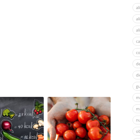
al
a
al
ca
c
d
di
gu
m
mi
nu
ob