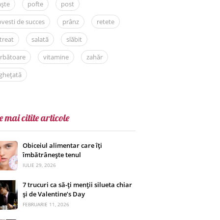
aște
pofte
post
vesti de succes
prânz
retete
treat
salată
slăbit
rbătoare
vitamine
zahăr
ghețată
e mai citite articole
Obiceiul alimentar care îți
îmbătrânește tenul
IULIE 29, 2026
7 trucuri ca să-ți menții silueta chiar
și de Valentine’s Day
FEBRUARIE 11, 2026