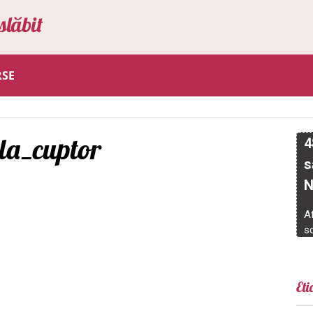
slăbit
RSE
la_cuptor
Eti