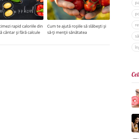
p
po
re
imezi rapid caloriile din
Cum te ajută roșiile să slăbești și
ră cântar și fără calcule
să-ți menții sănătatea
să
în
Cel