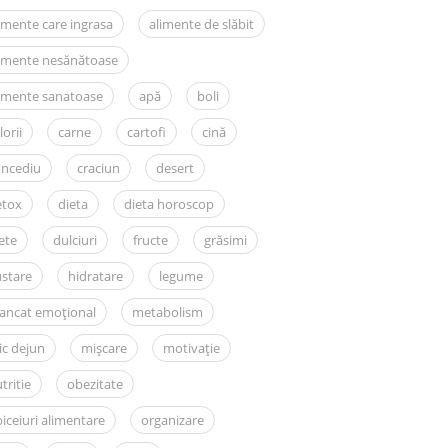
imente care ingrasa
alimente de slăbit
limente nesănătoase
imente sanatoase
apă
boli
lorii
carne
cartofi
cină
oncediu
craciun
desert
etox
dieta
dieta horoscop
ete
dulciuri
fructe
grăsimi
stare
hidratare
legume
ancat emoțional
metabolism
c dejun
mișcare
motivație
tritie
obezitate
iceiuri alimentare
organizare