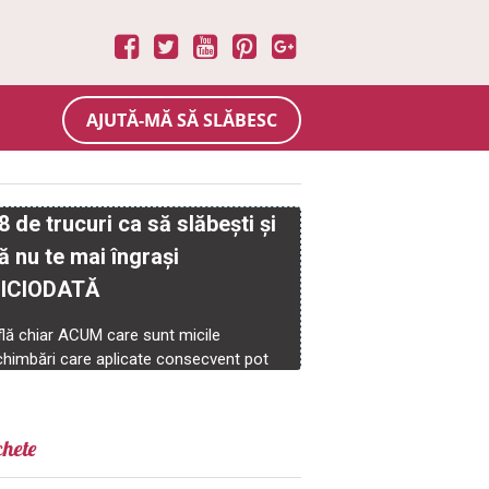
AJUTĂ-MĂ SĂ SLĂBESC
chete