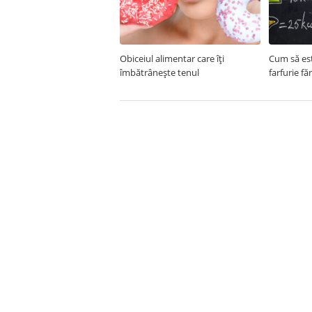
Obiceiul alimentar care îți
Cum să est
îmbătrânește tenul
farfurie fă