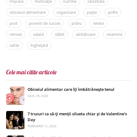
mișcare
motivație
nutritie
obezitate
obiceiuri alimentare
organizare
paște
pofte
post
povesti de succes
prânz
retete
retreat
salată
slăbit
sărbătoare
vitamine
zahăr
înghețată
Cele mai citite articole
Obiceiul alimentar care îți îmbătrânește tenul
IULIE 29, 2026
7 trucuri ca să-ți menții silueta chiar și de Valentine’s
Day
FEBRUARIE 11, 2026