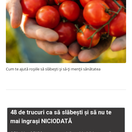
Cum te ajută roșiile să slăbești și să-ți menții sănătatea