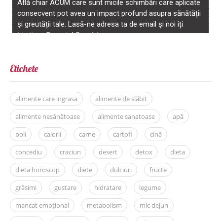
Etichete
alimente care ingrasa
alimente de slăbit
alimente nesănătoase
alimente sanatoase
apă
boli
calorii
carne
cartofi
cină
concediu
craciun
desert
detox
dieta
dieta horoscop
diete
dulciuri
fructe
grăsimi
gustare
hidratare
legume
mancat emoțional
metabolism
mic dejun