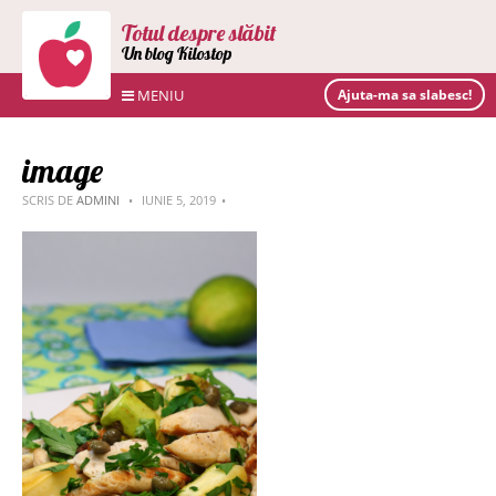
Totul despre slăbit
Un blog Kilostop
MENIU
Ajuta-ma sa slabesc!
image
SCRIS DE
ADMINI
IUNIE 5, 2019