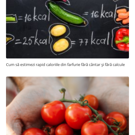
Cum să estimezi rapid caloriile din farfurie fără cântar și fără calcule