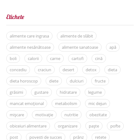
Etichete
alimente care ingrasa
alimente de slăbit
alimente nesănătoase
alimente sanatoase
apă
boli
calorii
carne
cartofi
cină
concediu
craciun
desert
detox
dieta
dieta horoscop
diete
dulciuri
fructe
grăsimi
gustare
hidratare
legume
mancat emoțional
metabolism
mic dejun
mișcare
motivație
nutritie
obezitate
obiceiuri alimentare
organizare
paște
pofte
post
povesti de succes
prânz
retete