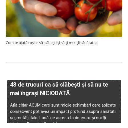
Cum te ajută roșiile să slăbești și să-ți menții sănătatea