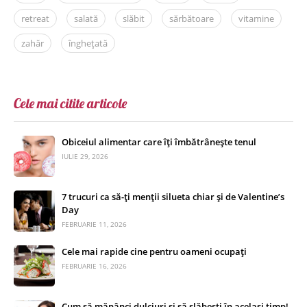
retreat
salată
slăbit
sărbătoare
vitamine
zahăr
înghețată
Cele mai citite articole
Obiceiul alimentar care îți îmbătrânește tenul
IULIE 29, 2026
7 trucuri ca să-ți menții silueta chiar și de Valentine’s
Day
FEBRUARIE 11, 2026
Cele mai rapide cine pentru oameni ocupați
FEBRUARIE 16, 2026
Cum să mănânci dulciuri și să slăbești în același timp!