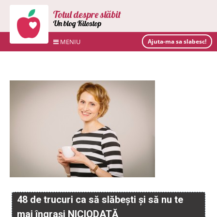
Totul despre slăbit
Un blog Kilostop
MENIU
Ajuta-ma sa slabesc!