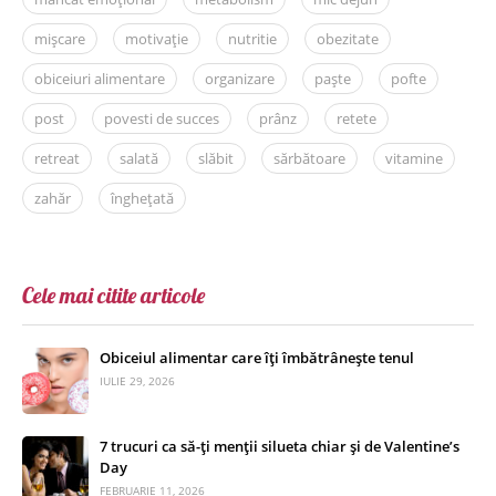
mișcare
motivație
nutritie
obezitate
obiceiuri alimentare
organizare
paște
pofte
post
povesti de succes
prânz
retete
retreat
salată
slăbit
sărbătoare
vitamine
zahăr
înghețată
Cele mai citite articole
Obiceiul alimentar care îți îmbătrânește tenul
IULIE 29, 2026
7 trucuri ca să-ți menții silueta chiar și de Valentine’s
Day
FEBRUARIE 11, 2026