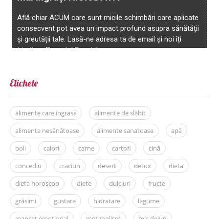
Etichete
alimente care ingrasa
alimente de slăbit
alimente nesănătoase
alimente sanatoase
apă
boli
calorii
carne
cartofi
cină
concediu
craciun
desert
detox
dieta
dieta horoscop
diete
dulciuri
fructe
grăsimi
gustare
hidratare
legume
mancat emoțional
metabolism
mic dejun