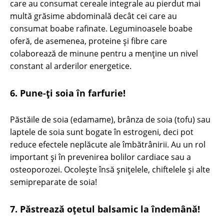
care au consumat cereale integrale au pierdut mai
multă grăsime abdominală decât cei care au
consumat boabe rafinate. Leguminoasele boabe
oferă, de asemenea, proteine ​​și fibre care
colaborează de minune pentru a menține un nivel
constant al arderilor energetice.
6. Pune-ți soia în farfurie!
Păstăile de soia (edamame), brânza de soia (tofu) sau
laptele de soia sunt bogate în estrogeni, deci pot
reduce efectele neplăcute ale îmbătrânirii. Au un rol
important și în prevenirea bolilor cardiace sau a
osteoporozei. Ocolește însă șnițelele, chiftelele și alte
semipreparate de soia!
7. Păstrează oțetul balsamic la îndemână!