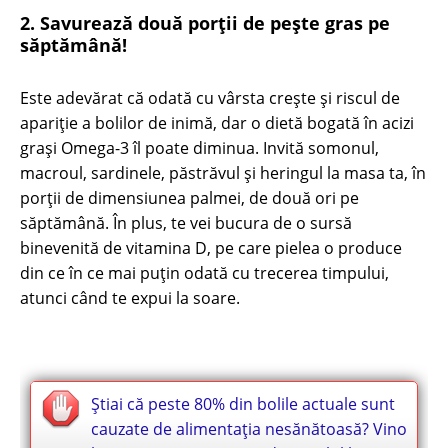
2. Savurează două porții de pește gras pe
săptămână!
Este adevărat că odată cu vârsta crește și riscul de
apariție a bolilor de inimă, dar o dietă bogată în acizi
grași Omega-3 îl poate diminua. Invită somonul,
macroul, sardinele, păstrăvul și heringul la masa ta, în
porții de dimensiunea palmei, de două ori pe
săptămână. În plus, te vei bucura de o sursă
binevenită de vitamina D, pe care pielea o produce
din ce în ce mai puțin odată cu trecerea timpului,
atunci când te expui la soare.
Știai că peste 80% din bolile actuale sunt
cauzate de alimentația nesănătoasă? Vino