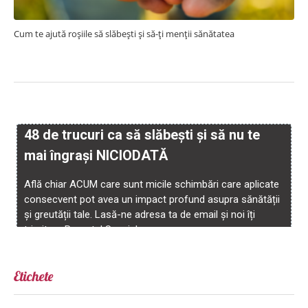
Cum te ajută roșiile să slăbești și să-ți menții sănătatea
Etichete