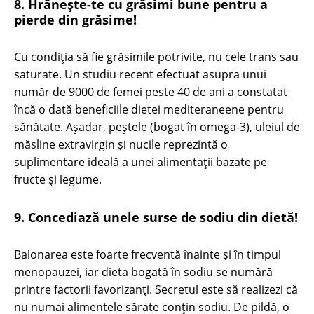
8. Hrănește-te cu grăsimi bune pentru a
pierde din grăsime!
Cu condiția să fie grăsimile potrivite, nu cele trans sau
saturate. Un studiu recent efectuat asupra unui
număr de 9000 de femei peste 40 de ani a constatat
încă o dată beneficiile dietei mediteraneene pentru
sănătate. Așadar, peștele (bogat în omega-3), uleiul de
măsline extravirgin și nucile reprezintă o
suplimentare ideală a unei alimentații bazate pe
fructe și legume.
9. Concediază unele surse de sodiu din dietă!
Balonarea este foarte frecventă înainte și în timpul
menopauzei, iar dieta bogată în sodiu se numără
printre factorii favorizanți. Secretul este să realizezi că
nu numai alimentele sărate conțin sodiu. De pildă, o