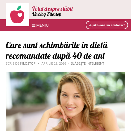
Totul despre slăbit
Un blog Kilostop
MENIU
Ajuta-ma sa slabesc!
Care sunt schimbările în dietă
recomandate după 40 de ani
SCRIS DE
KILOSTOP
APRILIE 29, 2026
SLĂBEȘTE INTELIGENT