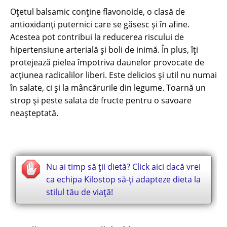
Oțetul balsamic conține flavonoide, o clasă de
antioxidanți puternici care se găsesc și în afine.
Acestea pot contribui la reducerea riscului de
hipertensiune arterială și boli de inimă. În plus, îți
protejează pielea împotriva daunelor provocate de
acțiunea radicalilor liberi. Este delicios și util nu numai
în salate, ci și la mâncărurile din legume. Toarnă un
strop și peste salata de fructe pentru o savoare
neașteptată.
Nu ai timp să ții dietă? Click aici dacă vrei
ca echipa Kilostop să-ți adapteze dieta la
stilul tău de viață!