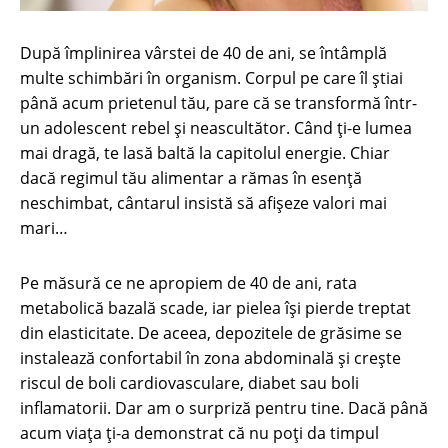
După împlinirea vârstei de 40 de ani, se întâmplă
multe schimbări în organism. Corpul pe care îl știai
până acum prietenul tău, pare că se transformă într-
un adolescent rebel și neascultător. Când ți-e lumea
mai dragă, te lasă baltă la capitolul energie. Chiar
dacă regimul tău alimentar a rămas în esență
neschimbat, cântarul insistă să afișeze valori mai
mari…
Pe măsură ce ne apropiem de 40 de ani, rata
metabolică bazală scade, iar pielea își pierde treptat
din elasticitate. De aceea, depozitele de grăsime se
instalează confortabil în zona abdominală și crește
riscul de boli cardiovasculare, diabet sau boli
inflamatorii. Dar am o surpriză pentru tine. Dacă până
acum viața ți-a demonstrat că nu poți da timpul