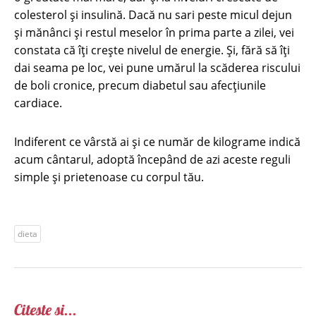
colesterol și insulină. Dacă nu sari peste micul dejun
și mănânci și restul meselor în prima parte a zilei, vei
constata că îți crește nivelul de energie. Și, fără să îți
dai seama pe loc, vei pune umărul la scăderea riscului
de boli cronice, precum diabetul sau afecțiunile
cardiace.
Indiferent ce vârstă ai și ce număr de kilograme indică
acum cântarul, adoptă începând de azi aceste reguli
simple și prietenoase cu corpul tău.
dieta
Citește și...