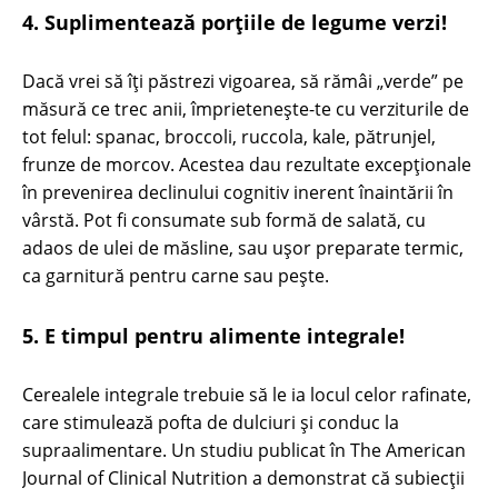
4. Suplimentează porțiile de legume verzi!
Dacă vrei să îți păstrezi vigoarea, să rămâi „verde” pe
măsură ce trec anii, împrietenește-te cu verziturile de
tot felul: spanac, broccoli, ruccola, kale, pătrunjel,
frunze de morcov. Acestea dau rezultate excepționale
în prevenirea declinului cognitiv inerent înaintării în
vârstă. Pot fi consumate sub formă de salată, cu
adaos de ulei de măsline, sau ușor preparate termic,
ca garnitură pentru carne sau pește.
5. E timpul pentru alimente integrale!
Cerealele integrale trebuie să le ia locul celor rafinate,
care stimulează pofta de dulciuri și conduc la
supraalimentare. Un studiu publicat în The American
Journal of Clinical Nutrition a demonstrat că subiecții