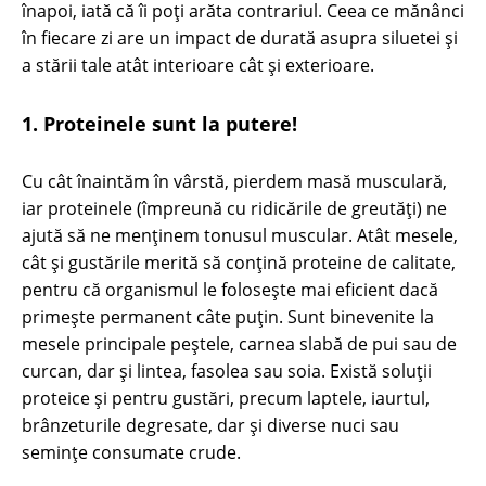
înapoi, iată că îi poți arăta contrariul. Ceea ce mănânci
în fiecare zi are un impact de durată asupra siluetei și
a stării tale atât interioare cât şi exterioare.
1. Proteinele sunt la putere!
Cu cât înaintăm în vârstă, pierdem masă musculară,
iar proteinele (împreună cu ridicările de greutăți) ne
ajută să ne menținem tonusul muscular. Atât mesele,
cât și gustările merită să conțină proteine de calitate,
pentru că organismul le folosește mai eficient dacă
primește permanent câte puţin. Sunt binevenite la
mesele principale peștele, carnea slabă de pui sau de
curcan, dar și lintea, fasolea sau soia. Există soluții
proteice și pentru gustări, precum laptele, iaurtul,
brânzeturile degresate, dar şi diverse nuci sau
semințe consumate crude.