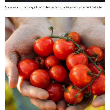
Cum să estimezi rapid caloriile din farfurie fără cântar și fără calcule