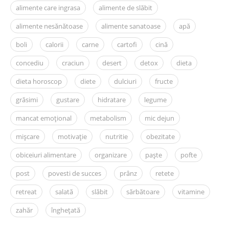
alimente care ingrasa
alimente de slăbit
alimente nesănătoase
alimente sanatoase
apă
boli
calorii
carne
cartofi
cină
concediu
craciun
desert
detox
dieta
dieta horoscop
diete
dulciuri
fructe
grăsimi
gustare
hidratare
legume
mancat emoțional
metabolism
mic dejun
mișcare
motivație
nutritie
obezitate
obiceiuri alimentare
organizare
paște
pofte
post
povesti de succes
prânz
retete
retreat
salată
slăbit
sărbătoare
vitamine
zahăr
înghețată