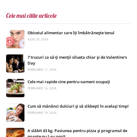
Cele mai citite articole
Obiceiul alimentar care îți îmbătrânește tenul
IULIE 29, 2026
7 trucuri ca să-ți menții silueta chiar și de Valentine’s
Day
FEBRUARIE 11, 2026
Cele mai rapide cine pentru oameni ocupați
FEBRUARIE 16, 2026
Cum să mănânci dulciuri și să slăbești în același timp!
FEBRUARIE 19, 2026
A slăbit 43 kg. Pasiunea pentru pizza și programul de
noapte nu l-au oprit