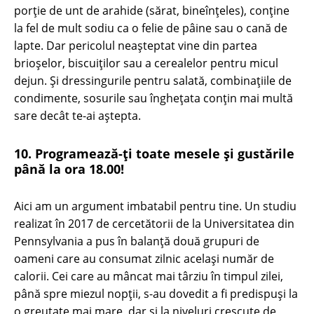
porție de unt de arahide (sărat, bineînțeles), conține
la fel de mult sodiu ca o felie de pâine sau o cană de
lapte. Dar pericolul neașteptat vine din partea
brioșelor, biscuiților sau a cerealelor pentru micul
dejun. Și dressingurile pentru salată, combinațiile de
condimente, sosurile sau înghețata conțin mai multă
sare decât te-ai aștepta.
10. Programează-ți toate mesele și gustările
până la ora 18.00!
Aici am un argument imbatabil pentru tine. Un studiu
realizat în 2017 de cercetătorii de la Universitatea din
Pennsylvania a pus în balanță două grupuri de
oameni care au consumat zilnic același număr de
calorii. Cei care au mâncat mai târziu în timpul zilei,
până spre miezul nopții, s-au dovedit a fi predispuși la
o greutate mai mare, dar și la niveluri crescute de