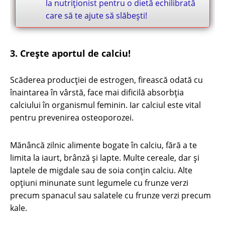
la nutriționist pentru o dietă echilibrată
care să te ajute să slăbești!
3. Crește aportul de calciu!
Scăderea producției de estrogen, firească odată cu
înaintarea în vârstă, face mai dificilă absorbția
calciului în organismul feminin. Iar calciul este vital
pentru prevenirea osteoporozei.
Mănâncă zilnic alimente bogate în calciu, fără a te
limita la iaurt, brânză și lapte. Multe cereale, dar și
laptele de migdale sau de soia conțin calciu. Alte
opțiuni minunate sunt legumele cu frunze verzi
precum spanacul sau salatele cu frunze verzi precum
kale.