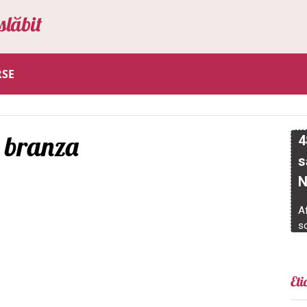
slăbit
RSE
i branza
Eti