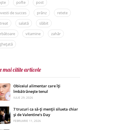
aște
pofte
post
vesti de succes
prânz
retete
treat
salată
slăbit
rbătoare
vitamine
zahăr
ghețată
e mai citite articole
Obiceiul alimentar care îți
îmbătrânește tenul
IULIE 29, 2026
7 trucuri ca să-ți menții silueta chiar
și de Valentine’s Day
FEBRUARIE 11, 2026