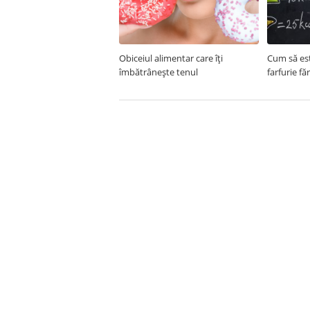
Obiceiul alimentar care îți
Cum să est
îmbătrânește tenul
farfurie fă