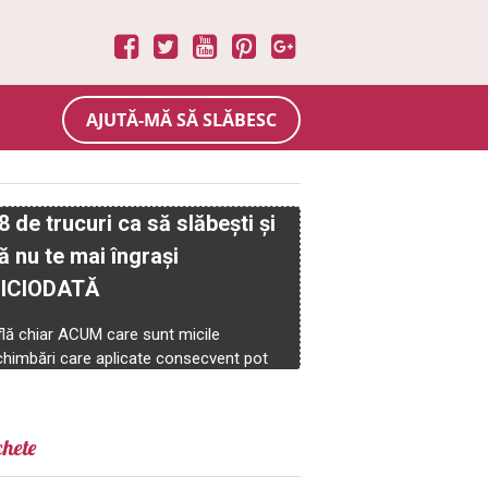
AJUTĂ-MĂ SĂ SLĂBESC
chete