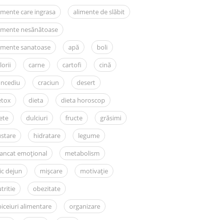
imente care ingrasa
alimente de slăbit
limente nesănătoase
imente sanatoase
apă
boli
lorii
carne
cartofi
cină
oncediu
craciun
desert
etox
dieta
dieta horoscop
ete
dulciuri
fructe
grăsimi
stare
hidratare
legume
ancat emoțional
metabolism
c dejun
mișcare
motivație
tritie
obezitate
iceiuri alimentare
organizare