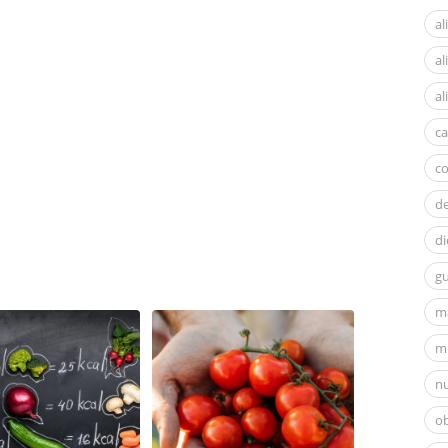
al
a
al
ca
c
d
di
gu
m
mi
nu
ob