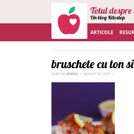
Totul despre 
Un blog Kilostop
ARTICOLE
RESU
bruschete cu ton s
SCRIS DE
ADMINI
AUGUST 31, 2017