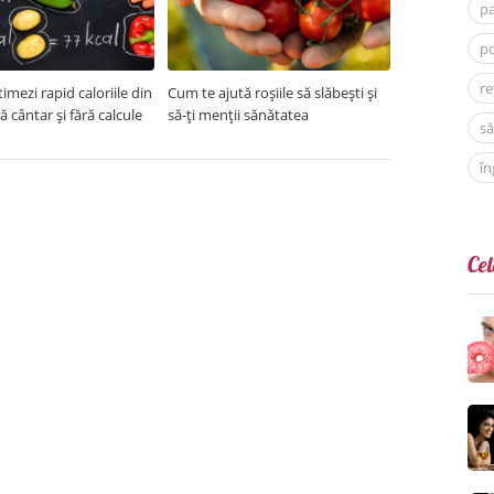
p
po
re
imezi rapid caloriile din
Cum te ajută roșiile să slăbești și
ră cântar și fără calcule
să-ți menții sănătatea
să
în
Cel