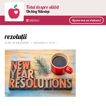
Totul despre slăbit
Un blog Kilostop
MENIU
Ajuta-ma sa slabesc!
rezoluții
SCRIS DE
KILOSTOP
IANUARIE 3, 2018