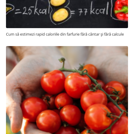
Cum să estimezi rapid caloriile din farfurie fără cântar și fără calcule