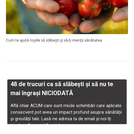
Cum te ajută roșiile să slăbești și să-ți menții sănătatea