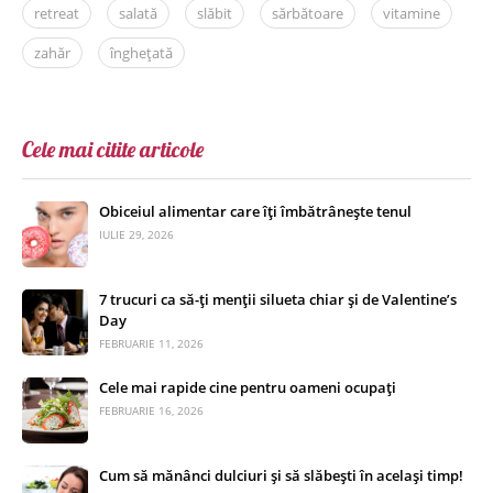
retreat
salată
slăbit
sărbătoare
vitamine
zahăr
înghețată
Cele mai citite articole
Obiceiul alimentar care îți îmbătrânește tenul
IULIE 29, 2026
7 trucuri ca să-ți menții silueta chiar și de Valentine’s
Day
FEBRUARIE 11, 2026
Cele mai rapide cine pentru oameni ocupați
FEBRUARIE 16, 2026
Cum să mănânci dulciuri și să slăbești în același timp!