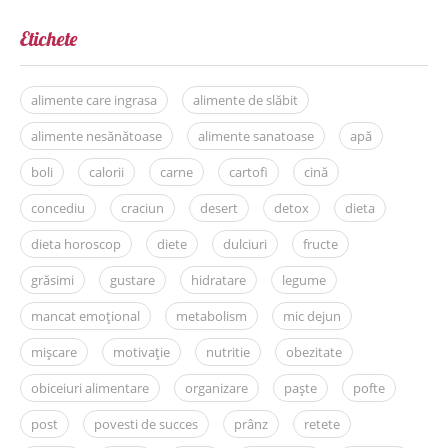
Etichete
alimente care ingrasa
alimente de slăbit
alimente nesănătoase
alimente sanatoase
apă
boli
calorii
carne
cartofi
cină
concediu
craciun
desert
detox
dieta
dieta horoscop
diete
dulciuri
fructe
grăsimi
gustare
hidratare
legume
mancat emoțional
metabolism
mic dejun
mișcare
motivație
nutritie
obezitate
obiceiuri alimentare
organizare
paște
pofte
post
povesti de succes
prânz
retete