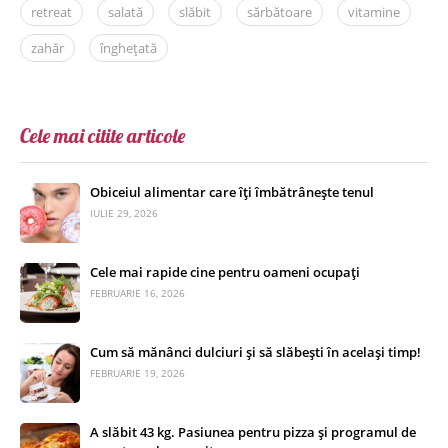
retreat
salată
slăbit
sărbătoare
vitamine
zahăr
înghețată
Cele mai citite articole
Obiceiul alimentar care îți îmbătrânește tenul
IULIE 29, 2026
Cele mai rapide cine pentru oameni ocupați
FEBRUARIE 16, 2026
Cum să mănânci dulciuri și să slăbești în același timp!
FEBRUARIE 19, 2026
A slăbit 43 kg. Pasiunea pentru pizza și programul de