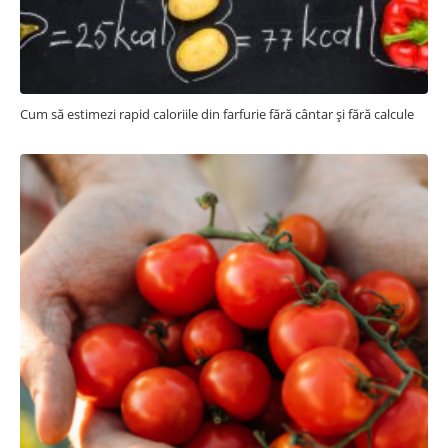
Cum să estimezi rapid caloriile din farfurie fără cântar și fără calcule