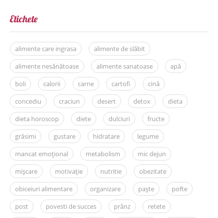
Etichete
alimente care ingrasa
alimente de slăbit
alimente nesănătoase
alimente sanatoase
apă
boli
calorii
carne
cartofi
cină
concediu
craciun
desert
detox
dieta
dieta horoscop
diete
dulciuri
fructe
grăsimi
gustare
hidratare
legume
mancat emoțional
metabolism
mic dejun
mișcare
motivație
nutritie
obezitate
obiceiuri alimentare
organizare
paște
pofte
post
povesti de succes
prânz
retete