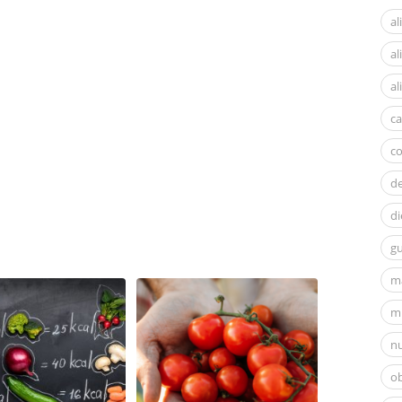
al
a
al
ca
c
d
di
gu
m
mi
nu
ob