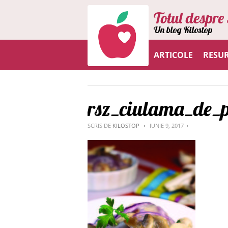
Totul despre 
Un blog Kilostop
ARTICOLE
RESU
rsz_ciulama_de_p
SCRIS DE
KILOSTOP
IUNIE 9, 2017