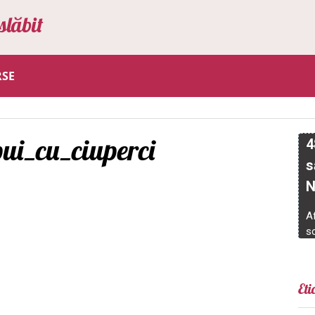
slăbit
RSE
ui_cu_ciuperci
Eti