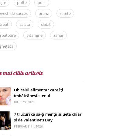
aște
pofte
post
vesti de succes
prânz
retete
treat
salată
slăbit
rbătoare
vitamine
zahăr
ghețată
e mai citite articole
Obiceiul alimentar care îți
îmbătrânește tenul
IULIE 29, 2026
7 trucuri ca să-ți menții silueta chiar
și de Valentine’s Day
FEBRUARIE 11, 2026