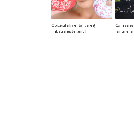
Obiceiul alimentar care îți
Cum să est
îmbătrânește tenul
farfurie fă