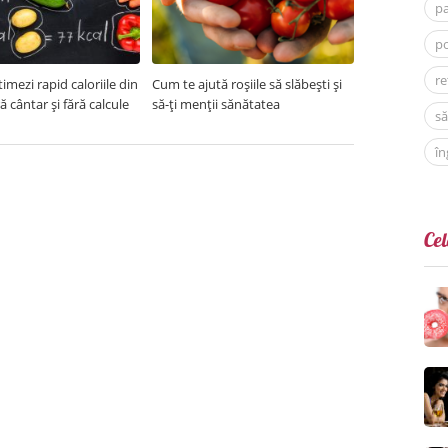
p
po
re
imezi rapid caloriile din
Cum te ajută roșiile să slăbești și
ră cântar și fără calcule
să-ți menții sănătatea
să
în
Cel