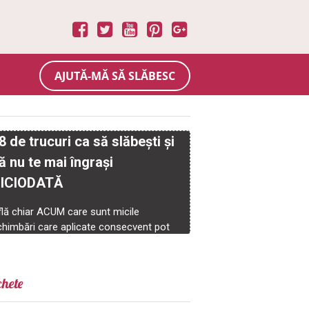
AJUTĂ-MĂ SĂ SLĂBESC
chete