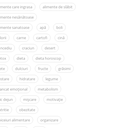
imente care ingrasa
alimente de slăbit
limente nesănătoase
imente sanatoase
apă
boli
lorii
carne
cartofi
cină
oncediu
craciun
desert
etox
dieta
dieta horoscop
ete
dulciuri
fructe
grăsimi
stare
hidratare
legume
ancat emoțional
metabolism
c dejun
mișcare
motivație
tritie
obezitate
iceiuri alimentare
organizare