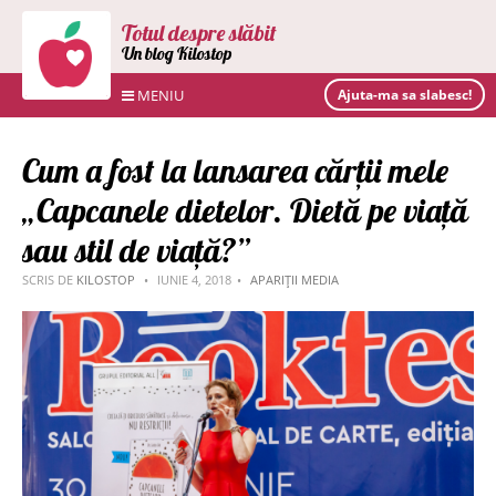
Totul despre slăbit
Un blog Kilostop
MENIU
Ajuta-ma sa slabesc!
Cum a fost la lansarea cărții mele
„Capcanele dietelor. Dietă pe viață
sau stil de viață?”
SCRIS DE
KILOSTOP
IUNIE 4, 2018
APARIȚII MEDIA