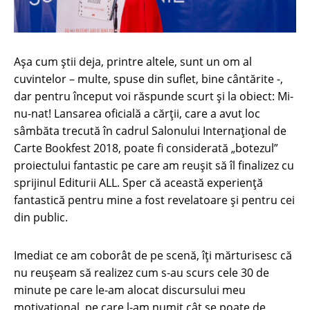
Așa cum știi deja, printre altele, sunt un om al
cuvintelor – multe, spuse din suflet, bine cântărite -,
dar pentru început voi răspunde scurt și la obiect: Mi-
nu-nat! Lansarea oficială a cărții, care a avut loc
sâmbăta trecută în cadrul Salonului Internațional de
Carte Bookfest 2018, poate fi considerată „botezul”
proiectului fantastic pe care am reușit să îl finalizez cu
sprijinul Editurii ALL. Sper că această experiență
fantastică pentru mine a fost revelatoare și pentru cei
din public.
Imediat ce am coborât de pe scenă, îți mărturisesc că
nu reușeam să realizez cum s-au scurs cele 30 de
minute pe care le-am alocat discursului meu
motivațional, pe care l-am numit cât se poate de