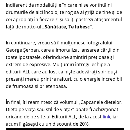
Indiferent de modalitățile în care ni se vor întâlni
drumurile de aici încolo, te rog să ai grijă de tine și de
cei apropiați în fiecare zi și să îți păstrezi atașamentul
față de motto-ul
„Sănătate, Te Iubesc”
.
În continuare, vreau să îi mulțumesc fotografului
George Șerban, care a imortalizat lansarea cărții din
toate ipostazele, oferindu-ne amintiri prețioase și
extrem de expresive. Mulţumiri întregii echipe a
editurii ALL care au fost ca nişte adevăraţi spiriduşi
prezenţi mereu printre rafturi, cu o energie incredibil
de frumoasă şi prietenoasă.
În final, îți reamintesc că volumul „Capcanele dietelor.
Dietă pe viață sau stil de viață?” poate fi achiziționat
oricând de pe site-ul Editurii ALL, de la acest
link
, iar
acum îl găsești cu un discount de 20%.