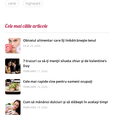
zahăr
înghețată
Cele mai citite articole
Obiceiul alimentar care îți îmbătrânește tenul
IULIE 29, 2026
7 trucuri ca să-ți menții silueta chiar și de Valentine’s
Day
FEBRUARIE 11, 2026
Cele mai rapide cine pentru oameni ocupați
FEBRUARIE 16, 2026
Cum să mănânci dulciuri și să slăbești în același timp!
FEBRUARIE 19, 2026