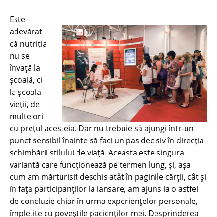
Este
adevărat
că nutriția
nu se
învață la
școală, ci
la școala
vieții, de
multe ori
cu prețul acesteia. Dar nu trebuie să ajungi într-un
punct sensibil înainte să faci un pas decisiv în direcția
schimbării stilului de viață. Aceasta este singura
variantă care funcționează pe termen lung, și, așa
cum am mărturisit deschis atât în paginile cărții, cât și
în fața participanților la lansare, am ajuns la o astfel
de concluzie chiar în urma experiențelor personale,
împletite cu poveștile pacienților mei. Desprinderea