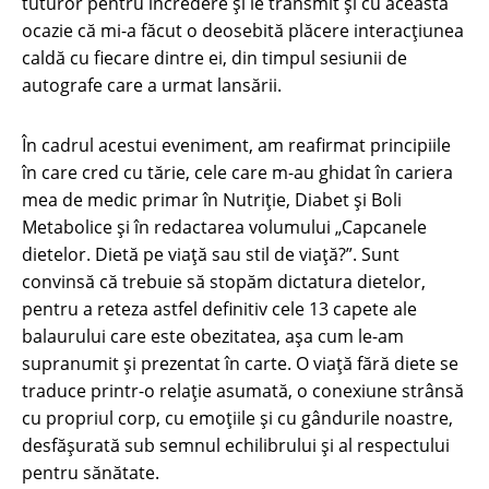
tuturor pentru încredere și le transmit și cu această
ocazie că mi-a făcut o deosebită plăcere interacțiunea
caldă cu fiecare dintre ei, din timpul sesiunii de
autografe care a urmat lansării.
În cadrul acestui eveniment, am reafirmat principiile
în care cred cu tărie, cele care m-au ghidat în cariera
mea de medic primar în Nutriție, Diabet și Boli
Metabolice și în redactarea volumului „Capcanele
dietelor. Dietă pe viață sau stil de viață?”. Sunt
convinsă că trebuie să stopăm dictatura dietelor,
pentru a reteza astfel definitiv cele 13 capete ale
balaurului care este obezitatea, așa cum le-am
supranumit și prezentat în carte. O viață fără diete se
traduce printr-o relație asumată, o conexiune strânsă
cu propriul corp, cu emoțiile și cu gândurile noastre,
desfășurată sub semnul echilibrului și al respectului
pentru sănătate.