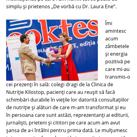
simplu și prietenos „De vorbă cu Dr. Laura Ene”.
Îmi
amintesc
acum
zâmbetele
și energia
pozitivă pe
care mi-au
transmis-o
cei prezenți în sală: colegi dragi de la Clinica de
Nutriție Kilostop, pacienți care au reușit să facă
schimbări durabile în viețile lor datorită consultațiilor
de nutriție și alături de care m-am transformat și eu
în persoana care sunt astăzi, reprezentanți ai editurii,
jurnaliști, prieteni și cititori pe care acum am avut
șansa de a-i întâlni pentru prima dată. Le mulțumesc