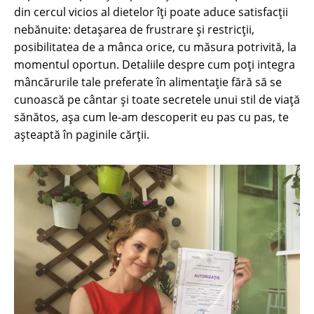
din cercul vicios al dietelor îți poate aduce satisfacții
nebănuite: detașarea de frustrare și restricții,
posibilitatea de a mânca orice, cu măsura potrivită, la
momentul oportun. Detaliile despre cum poți integra
mâncărurile tale preferate în alimentație fără să se
cunoască pe cântar și toate secretele unui stil de viață
sănătos, așa cum le-am descoperit eu pas cu pas, te
așteaptă în paginile cărții.