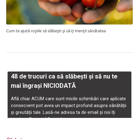
Cum te ajută roșiile să slăbești și să-ți menții sănătatea