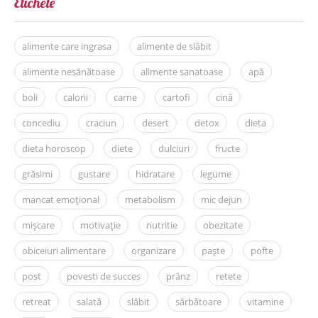
Etichete
alimente care ingrasa
alimente de slăbit
alimente nesănătoase
alimente sanatoase
apă
boli
calorii
carne
cartofi
cină
concediu
craciun
desert
detox
dieta
dieta horoscop
diete
dulciuri
fructe
grăsimi
gustare
hidratare
legume
mancat emoțional
metabolism
mic dejun
mișcare
motivație
nutritie
obezitate
obiceiuri alimentare
organizare
paște
pofte
post
povesti de succes
prânz
retete
retreat
salată
slăbit
sărbătoare
vitamine