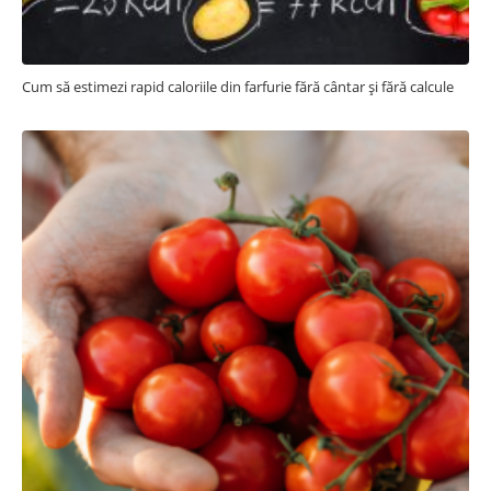
Cum să estimezi rapid caloriile din farfurie fără cântar și fără calcule