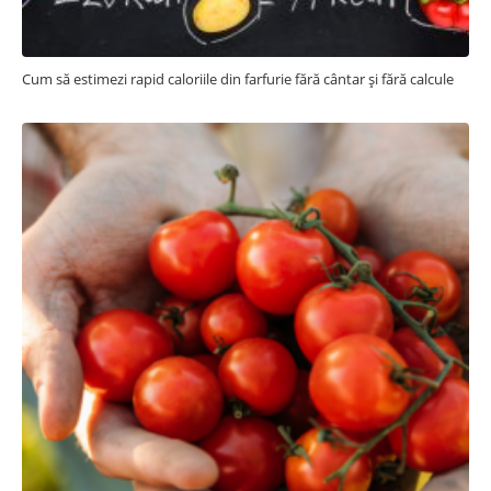
Cum să estimezi rapid caloriile din farfurie fără cântar și fără calcule