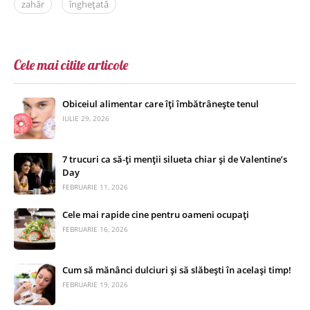
zahăr
înghețată
Cele mai citite articole
Obiceiul alimentar care îți îmbătrânește tenul
IULIE 29, 2026
7 trucuri ca să-ți menții silueta chiar și de Valentine’s
Day
FEBRUARIE 11, 2026
Cele mai rapide cine pentru oameni ocupați
FEBRUARIE 16, 2026
Cum să mănânci dulciuri și să slăbești în același timp!
FEBRUARIE 19, 2026