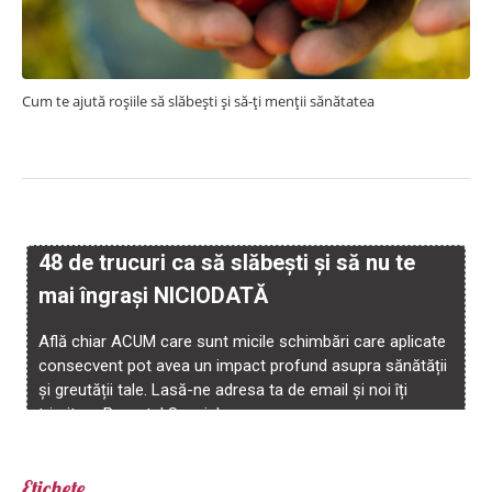
Cum te ajută roșiile să slăbești și să-ți menții sănătatea
Etichete