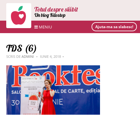
Totul despre slăbit
Un blog Kilostop
MENIU
Ajuta-ma sa slabesc!
TDS (6)
SCRIS DE
ADMINI
IUNIE 4, 2018