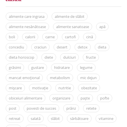
alimente care ingrasa
alimente de slăbit
alimente nesănătoase
alimente sanatoase
apă
boli
calorii
carne
cartofi
cină
concediu
craciun
desert
detox
dieta
dieta horoscop
diete
dulciuri
fructe
grăsimi
gustare
hidratare
legume
mancat emoțional
metabolism
mic dejun
mișcare
motivație
nutritie
obezitate
obiceiuri alimentare
organizare
paște
pofte
post
povesti de succes
prânz
retete
retreat
salată
slăbit
sărbătoare
vitamine