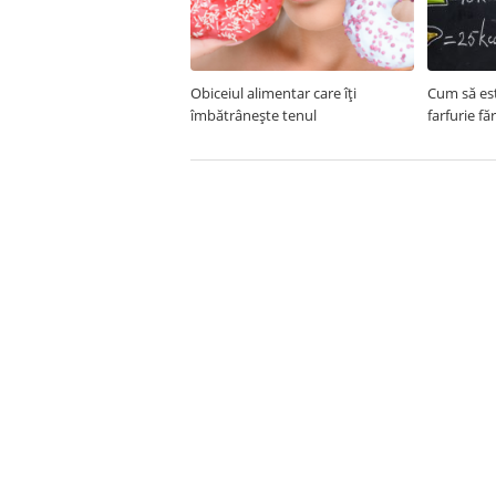
Obiceiul alimentar care îți
Cum să est
îmbătrânește tenul
farfurie fă