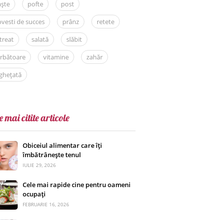
aște
pofte
post
vesti de succes
prânz
retete
treat
salată
slăbit
rbătoare
vitamine
zahăr
ghețată
e mai citite articole
Obiceiul alimentar care îți
îmbătrânește tenul
IULIE 29, 2026
Cele mai rapide cine pentru oameni
ocupați
FEBRUARIE 16, 2026