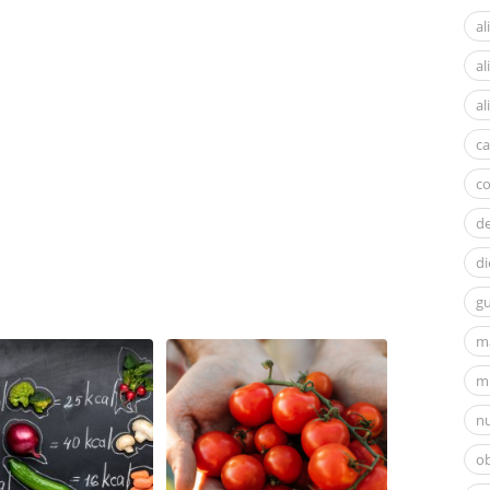
al
a
al
ca
c
d
di
gu
m
mi
nu
ob