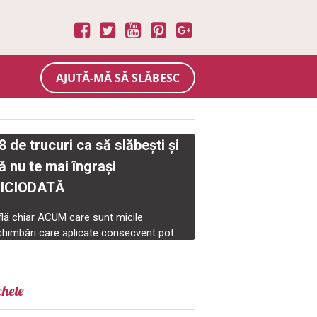
AJUTĂ-MĂ SĂ SLĂBESC
chete