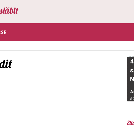
slăbit
RSE
dit
Eti