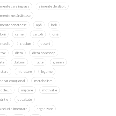
imente care ingrasa
alimente de slăbit
limente nesănătoase
imente sanatoase
apă
boli
lorii
carne
cartofi
cină
oncediu
craciun
desert
etox
dieta
dieta horoscop
ete
dulciuri
fructe
grăsimi
stare
hidratare
legume
ancat emoțional
metabolism
c dejun
mișcare
motivație
tritie
obezitate
iceiuri alimentare
organizare