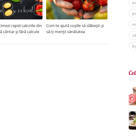
p
po
re
imezi rapid caloriile din
Cum te ajută roșiile să slăbești și
ră cântar și fără calcule
să-ți menții sănătatea
să
în
Cel