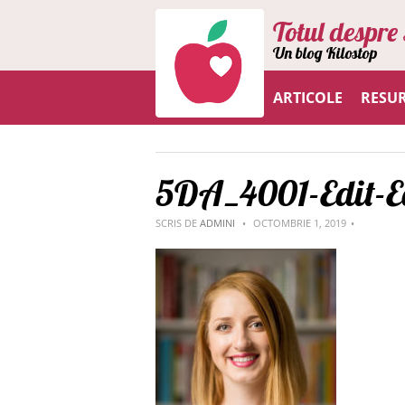
Totul despre 
Un blog Kilostop
ARTICOLE
RESU
5DA_4001-Edit-E
SCRIS DE
ADMINI
OCTOMBRIE 1, 2019