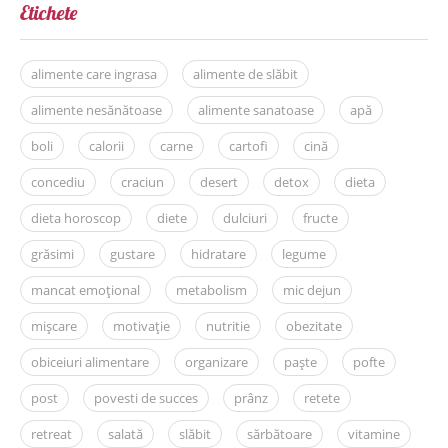
Etichete
alimente care ingrasa
alimente de slăbit
alimente nesănătoase
alimente sanatoase
apă
boli
calorii
carne
cartofi
cină
concediu
craciun
desert
detox
dieta
dieta horoscop
diete
dulciuri
fructe
grăsimi
gustare
hidratare
legume
mancat emoțional
metabolism
mic dejun
mișcare
motivație
nutritie
obezitate
obiceiuri alimentare
organizare
paște
pofte
post
povesti de succes
prânz
retete
retreat
salată
slăbit
sărbătoare
vitamine