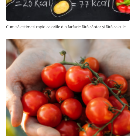
Cum să estimezi rapid caloriile din farfurie fără cântar și fără calcule