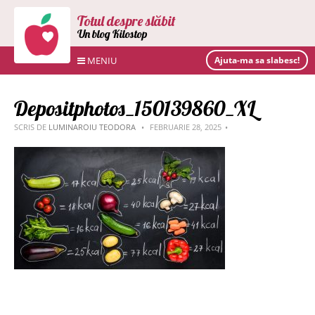
Totul despre slăbit
Un blog Kilostop
MENIU
Ajuta-ma sa slabesc!
Depositphotos_150139860_XL
SCRIS DE
LUMINAROIU TEODORA
FEBRUARIE 28, 2025