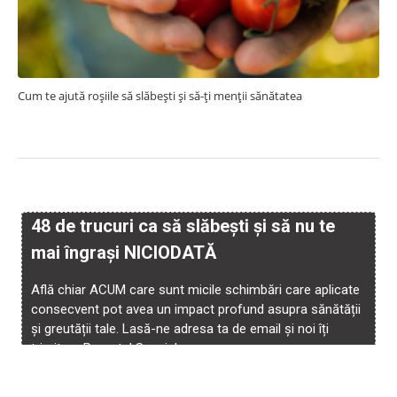
Cum te ajută roșiile să slăbești și să-ți menții sănătatea