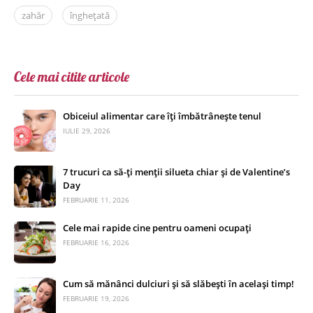
zahăr
înghețată
Cele mai citite articole
Obiceiul alimentar care îți îmbătrânește tenul
IULIE 29, 2026
7 trucuri ca să-ți menții silueta chiar și de Valentine’s
Day
FEBRUARIE 11, 2026
Cele mai rapide cine pentru oameni ocupați
FEBRUARIE 16, 2026
Cum să mănânci dulciuri și să slăbești în același timp!
FEBRUARIE 19, 2026