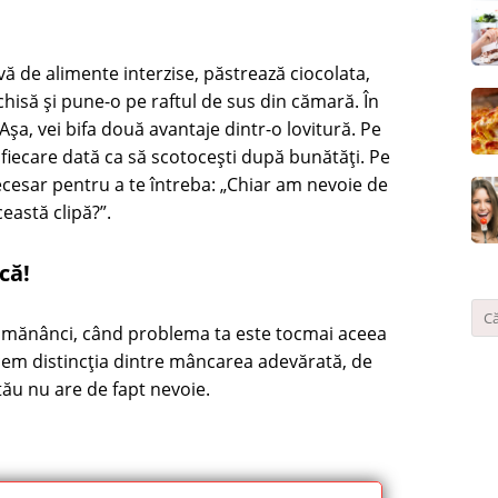
rvă de alimente interzise, păstrează ciocolata,
închisă și pune-o pe raftul de sus din cămară. În
 Așa, vei bifa două avantaje dintr-o lovitură. Pe
de fiecare dată ca să scotocești după bunătăți. Pe
necesar pentru a te întreba: „Chiar am nevoie de
eastă clipă?”.
că!
să mănânci, când problema ta este tocmai aceea
cem distincția dintre mâncarea adevărată, de
 tău nu are de fapt nevoie.