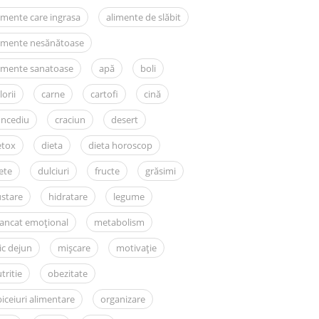
imente care ingrasa
alimente de slăbit
limente nesănătoase
imente sanatoase
apă
boli
lorii
carne
cartofi
cină
oncediu
craciun
desert
etox
dieta
dieta horoscop
ete
dulciuri
fructe
grăsimi
stare
hidratare
legume
ancat emoțional
metabolism
c dejun
mișcare
motivație
tritie
obezitate
iceiuri alimentare
organizare