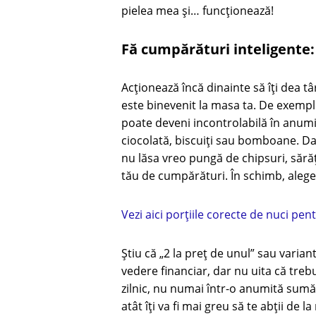
pielea mea și… funcționează!
Fă cumpărături inteligente: 
Acționează încă dinainte să îți dea t
este binevenit la masa ta. De exemplu
poate deveni incontrolabilă în anumi
ciocolată, biscuiți sau bomboane. Dac
nu lăsa vreo pungă de chipsuri, sărăț
tău de cumpărături. În schimb, alege
Vezi aici porțiile corecte de nuci pen
Știu că „2 la preț de unul” sau varian
vedere financiar, dar nu uita că trebu
zilnic, nu numai într-o anumită sumă
atât îți va fi mai greu să te abții de l