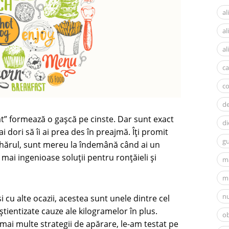
al
a
al
ca
c
d
at” formează o gașcă pe cinste. Dar sunt exact
di
i dori să îi ai prea des în preajmă. Îți promit
gu
ahărul, sunt mereu la îndemână când ai un
 mai ingenioase soluții pentru ronțăieli și
m
mi
nu
 cu alte ocazii, acestea sunt unele dintre cel
știentizate cauze ale kilogramelor în plus.
ob
mai multe strategii de apărare, le-am testat pe