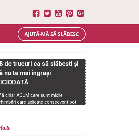
AJUTĂ-MĂ SĂ SLĂBESC
chete