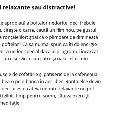
i relaxante sau distractive!
te apropiată a poftelor nedorite, deci trebuie
, citește o carte, caută un film nou, pe gustul
 ronțăielilor: știai că o plimbare de dimineață
a poftelor? Ca să nu mai spun că îți dă energie
zervi un loc special dacă ai programul încărcat.
ătre serviciu sau către școala celor mici.
usele de cofetărie și patiserie de la cafeneaua
i bea-o pe o bancă în aer liber. Ronțăielile devin
te, deci aceste câteva minute relaxante nu pot
ți zilnic timp pentru somn, câteva exerciții
meditație.