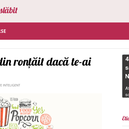
slăbit
RSE
din ronțăit dacă te-ai
E INTELIGENT
Eti