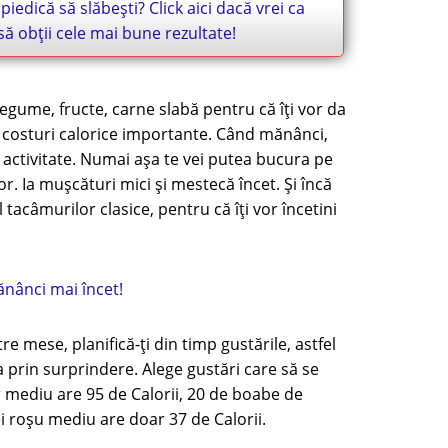
mpiedică să slăbești? Click aici dacă vrei ca
să obții cele mai bune rezultate!
egume, fructe, carne slabă pentru că îți vor da
ă costuri calorice importante. Când mănânci,
 activitate. Numai așa te vei putea bucura pe
r. Ia mușcături mici și mestecă încet. Și încă
 tacâmurilor clasice, pentru că îți vor încetini
mănânci mai încet!
tre mese, planifică-ți din timp gustările, astfel
ia prin surprindere. Alege gustări care să se
 mediu are 95 de Calorii, 20 de boabe de
ei roșu mediu are doar 37 de Calorii.