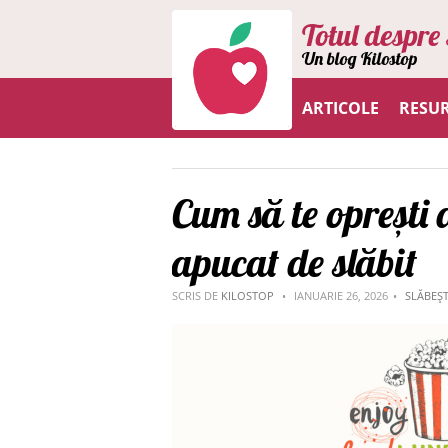
Totul despre 
Un blog Kilostop
ARTICOLE
RESU
Cum să te oprești 
apucat de slăbit
SCRIS DE
KILOSTOP
IANUARIE 26, 2026
SLĂBEȘT