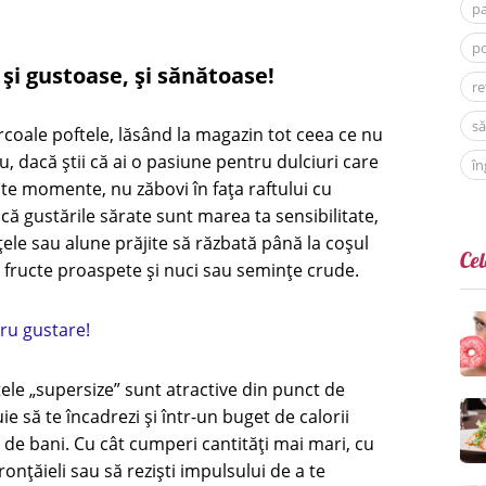
p
po
și gustoase, și sănătoase!
re
să
ârcoale poftele, lăsând la magazin tot ceea ce nu
, dacă știi că ai o pasiune pentru dulciuri care
în
te momente, nu zăbovi în fața raftului cu
ă gustările sărate sunt marea ta sensibilitate,
ele sau alune prăjite să răzbată până la coșul
Cel
 fructe proaspete și nuci sau semințe crude.
tru gustare!
tele „supersize” sunt atractive din punct de
ie să te încadrezi și într-un buget de calorii
 de bani. Cu cât cumperi cantități mai mari, cu
a ronțăieli sau să reziști impulsului de a te