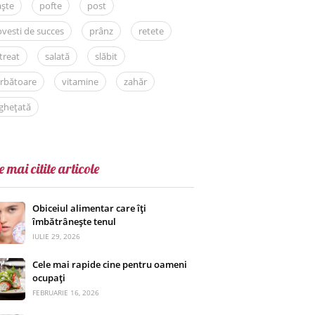
aște
pofte
post
vesti de succes
prânz
retete
treat
salată
slăbit
rbătoare
vitamine
zahăr
ghețată
e mai citite articole
Obiceiul alimentar care îți
îmbătrânește tenul
IULIE 29, 2026
Cele mai rapide cine pentru oameni
ocupați
FEBRUARIE 16, 2026