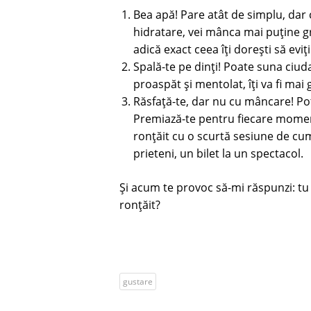
Bea apă! Pare atât de simplu, dar 
hidratare, vei mânca mai puține gr
adică exact ceea îți dorești să eviți
Spală-te pe dinți! Poate suna ciud
proaspăt și mentolat, îți va fi mai 
Răsfață-te, dar nu cu mâncare! Poți
Premiază-te pentru fiecare moment
ronțăit cu o scurtă sesiune de cum
prieteni, un bilet la un spectacol.
Și acum te provoc să-mi răspunzi: tu 
ronțăit?
gustare