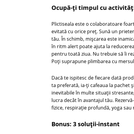
Ocupă-ți timpul cu activităț
Plictiseala este o colaboratoare foar
evitată cu orice preț. Sună un prieten
tău. În schimb, mișcarea este inamica
în ritm alert poate ajuta la reducere
pentru toată ziua. Nu trebuie să îi re
Poți suprapune plimbarea cu mersul c
Dacă te ispitesc de fiecare dată prod
ta preferată, ia-ți cafeaua la pachet ș
inevitabile în multe situații stresan
lucra decât în avantajul tău. Rezervă-
fizice, respirație profundă, yoga sau 
Bonus: 3 soluții-instant