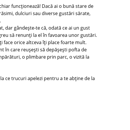
chiar funcționează! Dacă ai o bună stare de
ăsimi, dulciuri sau diverse gustări sărate,
.
at, dar gândește-te că, odată ce ai un gust
greu să renunți la el în favoarea unor gustări.
 face orice altceva îți place foarte mult.
 în care reușești să depășești pofta de
părături, o plimbare prin parc, o vizită la
la ce trucuri apelezi pentru a te abține de la