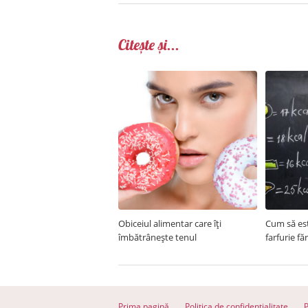
Citește și...
Obiceiul alimentar care îți
Cum să est
îmbătrânește tenul
farfurie fă
Prima pagină
Politica de confidentialitate
P