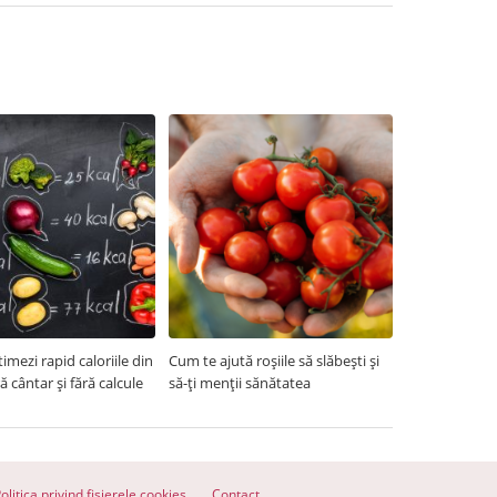
imezi rapid caloriile din
Cum te ajută roșiile să slăbești și
ră cântar și fără calcule
să-ți menții sănătatea
olitica privind fisierele cookies
Contact