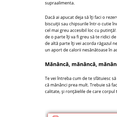
supraalimenta.
Dacă ai apucat deja să îți faci o reze
biscuiții sau chipsurile într-o cutie 
cel mai greu accesibil loc cu putință!
de o parte îți va fi greu să te ridici 
de altă parte îți vei acorda răgazul 
un aport de calorii nesănătoase în ac
Mănâncă, mănâncă, mănân
Te vei întreba cum de te sfătuiesc 
că mănânci prea mult. Trebuie să fa
calitate, și ronțăielile de care corpul