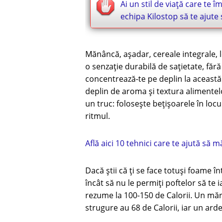
Ai un stil de viață care te î
echipa Kilostop să te ajute 
Mănâncă, așadar, cereale integrale, l
o senzație durabilă de sațietate, făr
concentrează-te pe deplin la această
deplin de aroma și textura alimentelo
un truc: folosește bețișoarele în locul
ritmul.
Află aici 10 tehnici care te ajută să 
Dacă știi că ți se face totuși foame în
încât să nu le permiți poftelor să te 
rezume la 100-150 de Calorii. Un măr
strugure au 68 de Calorii, iar un ard