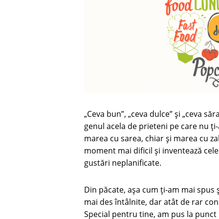
„Ceva bun”, „ceva dulce” și „ceva săr
genul acela de prieteni pe care nu ți-a
marea cu sarea, chiar și marea cu z
moment mai dificil și inventează cele
gustări neplanificate.
Din păcate, așa cum ți-am mai spus și
mai des întâlnite, dar atât de rar con
Special pentru tine, am pus la punct 