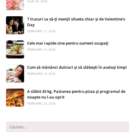
IULIE 29, 2026
7 trucuri ca să-ți menții silueta chiar și de Valentine’s
Day
FEBRUARIE 11, 2026
Cele mai rapide cine pentru oameni ocupați
FEBRUARIE 16, 2026
Cum să mănânci dulciuri și să slăbești în același timp!
FEBRUARIE 19, 2026
A slăbit 43 kg. Pasiunea pentru pizza și programul de
noapte nu l-au oprit
FEBRUARIE 25, 2026