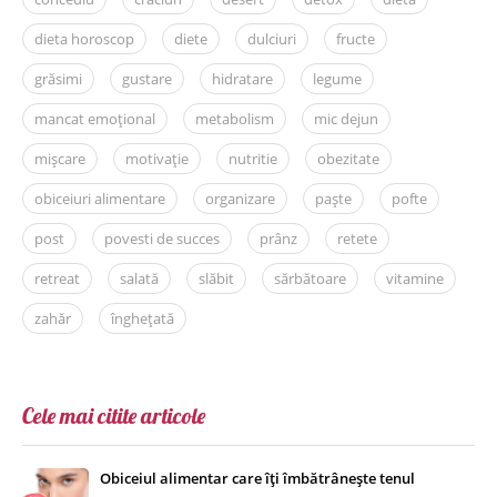
dieta horoscop
diete
dulciuri
fructe
grăsimi
gustare
hidratare
legume
mancat emoțional
metabolism
mic dejun
mișcare
motivație
nutritie
obezitate
obiceiuri alimentare
organizare
paște
pofte
post
povesti de succes
prânz
retete
retreat
salată
slăbit
sărbătoare
vitamine
zahăr
înghețată
Cele mai citite articole
Obiceiul alimentar care îți îmbătrânește tenul