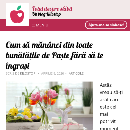
Totul despre slăbit
Un blog Kilostop
MENIU
Ajuta-ma sa slabesc!
Cum să mănânci din toate
bunătățile de Paște fără să te
îngrași
SCRIS DE
KILOSTOP
APRILIE 8, 2026
ARTICOLE
Astăzi
vreau să-ți
arăt care
este cel
mai
potrivit
moment