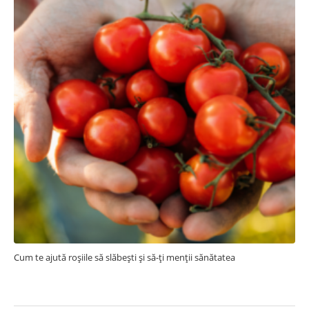
Cum te ajută roșiile să slăbești și să-ți menții sănătatea