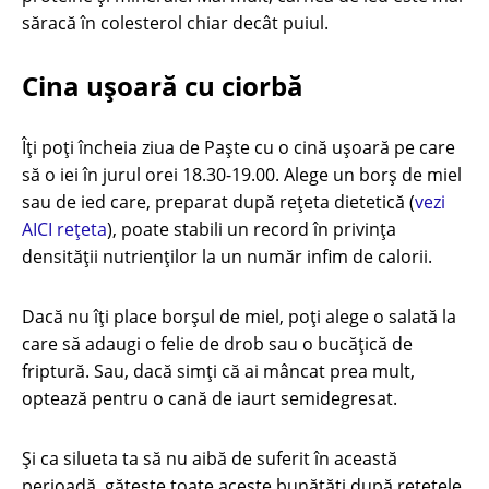
săracă în colesterol chiar decât puiul.
Cina uşoară cu ciorbă
Îți poți încheia ziua de Paște cu o cină ușoară pe care
să o iei în jurul orei 18.30-19.00. Alege un borș de miel
sau de ied care, preparat după rețeta dietetică (
vezi
AICI rețeta
), poate stabili un record în privința
densității nutrienților la un număr infim de calorii.
Dacă nu îți place borșul de miel, poți alege o salată la
care să adaugi o felie de drob sau o bucățică de
friptură. Sau, dacă simți că ai mâncat prea mult,
optează pentru o cană de iaurt semidegresat.
Și ca silueta ta să nu aibă de suferit în această
perioadă, gătește toate aceste bunătăți după rețetele