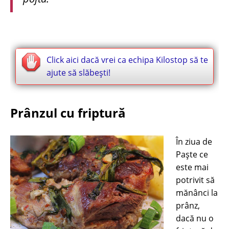
Click aici dacă vrei ca echipa Kilostop să te
ajute să slăbești!
Prânzul cu friptură
În ziua de
Paște ce
este mai
potrivit să
mănânci la
prânz,
dacă nu o