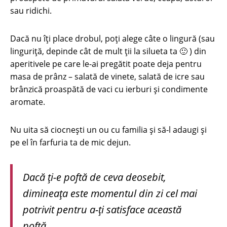
sau ridichi.
Dacă nu îți place drobul, poți alege câte o lingură (sau
linguriţă, depinde cât de mult ţii la silueta ta 🙂 ) din
aperitivele pe care le-ai pregătit poate deja pentru
masa de prânz – salată de vinete, salată de icre sau
brânzică proaspătă de vaci cu ierburi şi condimente
aromate.
Nu uita să ciocnești un ou cu familia și să-l adaugi și
pe el în farfuria ta de mic dejun.
Dacă ți-e poftă de ceva deosebit,
dimineața este momentul din zi cel mai
potrivit pentru a-ți satisface această
poftă.