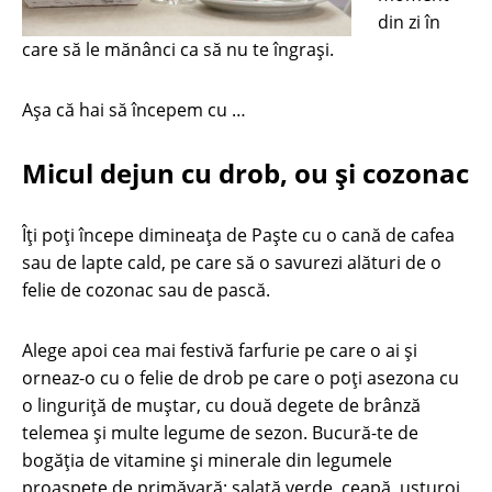
din zi în
care să le mănânci ca să nu te îngrași.
Așa că hai să începem cu …
Micul dejun cu drob, ou şi cozonac
Îți poți începe dimineața de Paște cu o cană de cafea
sau de lapte cald, pe care să o savurezi alături de o
felie de cozonac sau de pască.
Alege apoi cea mai festivă farfurie pe care o ai și
orneaz-o cu o felie de drob pe care o poți asezona cu
o linguriță de muștar, cu două degete de brânză
telemea și multe legume de sezon. Bucură-te de
bogăția de vitamine și minerale din legumele
proaspete de primăvară: salată verde, ceapă, usturoi