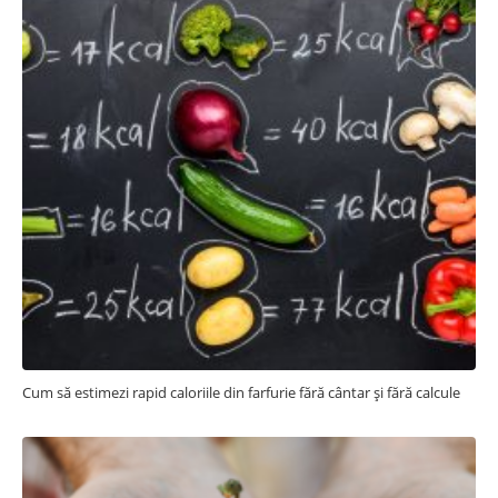
Cum să estimezi rapid caloriile din farfurie fără cântar și fără calcule