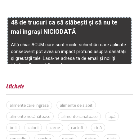
Etichete
alimente care ingrasa
alimente de slăbit
alimente nesănătoase
alimente sanatoase
apă
boli
calorii
carne
cartofi
cină
concediu
craciun
desert
detox
dieta