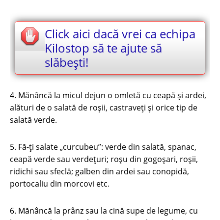
Click aici dacă vrei ca echipa
Kilostop să te ajute să
slăbești!
4. Mănâncă la micul dejun o omletă cu ceapă şi ardei,
alături de o salată de roşii, castraveţi şi orice tip de
salată verde.
5. Fă-ţi salate „curcubeu”: verde din salată, spanac,
ceapă verde sau verdeţuri; roşu din gogoşari, roşii,
ridichi sau sfeclă; galben din ardei sau conopidă,
portocaliu din morcovi etc.
6. Mănâncă la prânz sau la cină supe de legume, cu