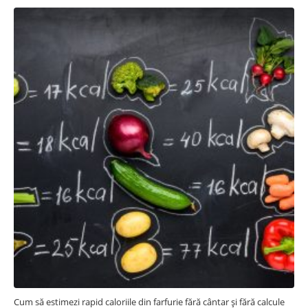
Cum să estimezi rapid caloriile din farfurie fără cântar și fără calcule