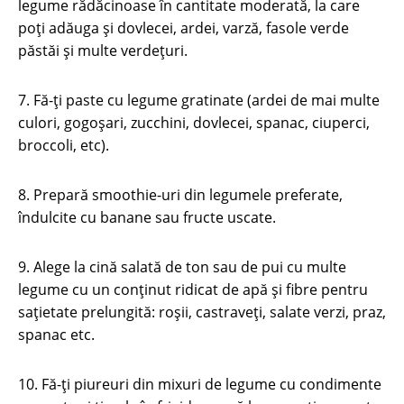
legume rădăcinoase în cantitate moderată, la care
poţi adăuga şi dovlecei, ardei, varză, fasole verde
păstăi şi multe verdeţuri.
7. Fă-ţi paste cu legume gratinate (ardei de mai multe
culori, gogoşari, zucchini, dovlecei, spanac, ciuperci,
broccoli, etc).
8. Prepară smoothie-uri din legumele preferate,
îndulcite cu banane sau fructe uscate.
9. Alege la cină salată de ton sau de pui cu multe
legume cu un conţinut ridicat de apă şi fibre pentru
saţietate prelungită: roşii, castraveţi, salate verzi, praz,
spanac etc.
10. Fă-ţi piureuri din mixuri de legume cu condimente