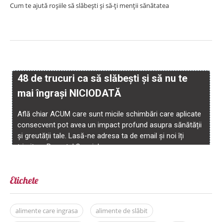
Cum te ajută roșiile să slăbești și să-ți menții sănătatea
Etichete
alimente care ingrasa
alimente de slăbit