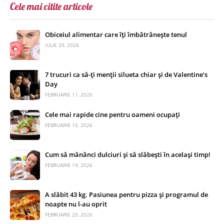
Cele mai citite articole
Obiceiul alimentar care îți îmbătrânește tenul
IULIE 29, 2026
7 trucuri ca să-ți menții silueta chiar și de Valentine’s
Day
FEBRUARIE 11, 2026
Cele mai rapide cine pentru oameni ocupați
FEBRUARIE 16, 2026
Cum să mănânci dulciuri și să slăbești în același timp!
FEBRUARIE 19, 2026
A slăbit 43 kg. Pasiunea pentru pizza și programul de
noapte nu l-au oprit
FEBRUARIE 25, 2026