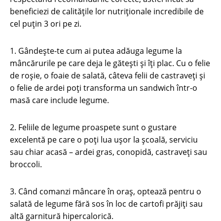
beneficiezi de calităţile lor nutriţionale incredibile de
cel puţin 3 ori pe zi.
1. Gândeşte-te cum ai putea adăuga legume la
mâncărurile pe care deja le găteşti şi îţi plac. Cu o felie
de roşie, o foaie de salată, câteva felii de castraveţi şi
o felie de ardei poţi transforma un sandwich într-o
masă care include legume.
2. Feliile de legume proaspete sunt o gustare
excelentă pe care o poţi lua uşor la şcoală, serviciu
sau chiar acasă – ardei gras, conopidă, castraveţi sau
broccoli.
3. Când comanzi mâncare în oraş, optează pentru o
salată de legume fără sos în loc de cartofi prăjiţi sau
altă garnitură hipercalorică.