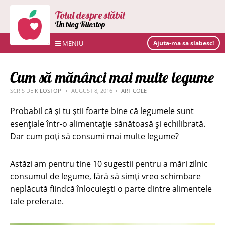
Totul despre slăbit
Un blog Kilostop
MENIU
Ajuta-ma sa slabesc!
Cum să mănânci mai multe legume
SCRIS DE
KILOSTOP
AUGUST 8, 2016
ARTICOLE
Probabil că și tu știi foarte bine că legumele sunt
esențiale într-o alimentație sănătoasă și echilibrată.
Dar cum poți să consumi mai multe legume?
Astăzi am pentru tine 10 sugestii pentru a mări zilnic
consumul de legume, fără să simți vreo schimbare
neplăcută fiindcă înlocuiești o parte dintre alimentele
tale preferate.