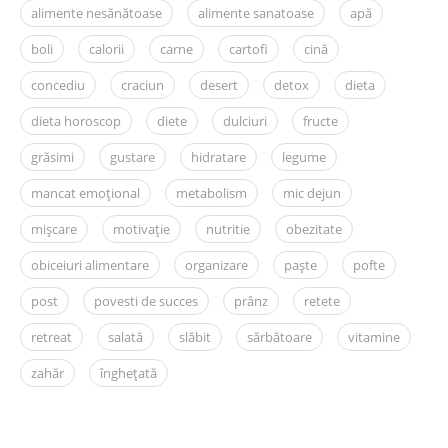
alimente nesănătoase
alimente sanatoase
apă
boli
calorii
carne
cartofi
cină
concediu
craciun
desert
detox
dieta
dieta horoscop
diete
dulciuri
fructe
grăsimi
gustare
hidratare
legume
mancat emoțional
metabolism
mic dejun
mișcare
motivație
nutritie
obezitate
obiceiuri alimentare
organizare
paște
pofte
post
povesti de succes
prânz
retete
retreat
salată
slăbit
sărbătoare
vitamine
zahăr
înghețată