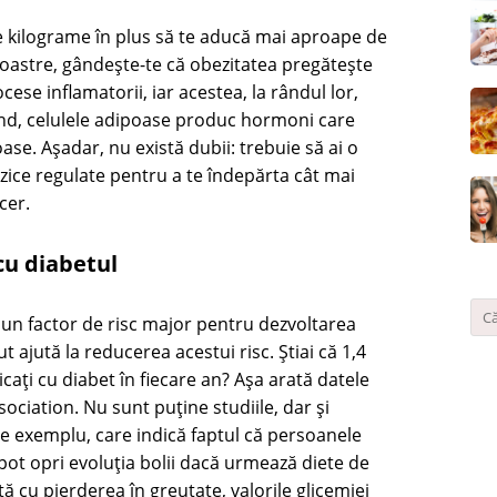
le kilograme în plus să te aducă mai aproape de
oastre, gândește-te că obezitatea pregătește
ese inflamatorii, iar acestea, la rândul lor,
rând, celulele adipoase produc hormoni care
ase. Așadar, nu există dubii: trebuie să ai o
fizice regulate pentru a te îndepărta cât mai
cer.
 cu diabetul
un factor de risc major pentru dezvoltarea
t ajută la reducerea acestui risc. Știai că 1,4
ați cu diabet în fiecare an? Așa arată datele
ciation. Nu sunt puține studiile, dar și
pre exemplu, care indică faptul că persoanele
pot opri evoluția bolii dacă urmează diete de
ată cu pierderea în greutate, valorile glicemiei