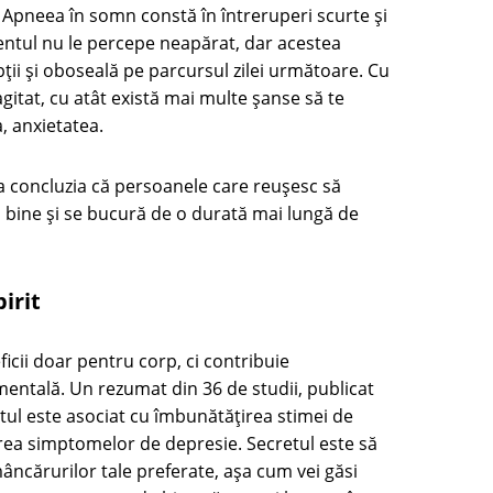
l. Apneea în somn constă în întreruperi scurte și
ientul nu le percepe neapărat, dar acestea
ții și oboseală pe parcursul zilei următoare. Cu
itat, cu atât există mai multe șanse să te
a, anxietatea.
la concluzia că persoanele care reușesc să
 bine și se bucură de o durată mai lungă de
irit
icii doar pentru corp, ci contribuie
mentală. Un rezumat din 36 de studii, publicat
itul este asociat cu îmbunătățirea stimei de
erea simptomelor de depresie. Secretul este să
mâncărurilor tale preferate, așa cum vei găsi