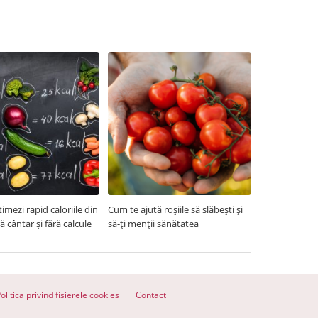
imezi rapid caloriile din
Cum te ajută roșiile să slăbești și
ră cântar și fără calcule
să-ți menții sănătatea
olitica privind fisierele cookies
Contact