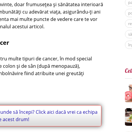
p
uvinte, doar frumusețea și sănătatea interioară
îmbunătăți cu adevărat viața, asigurându-ți ani
po
rezenta mai multe puncte de vedere care te vor
re
nalul acestui articol.
să
ncer
în
tru multe tipuri de cancer, în mod special
de colon și de sân (după menopauză),
Cel
bolnăvire fiind atribuite unei greutăți
e unde să începi? Click aici dacă vrei ca echipa
pe acest drum!