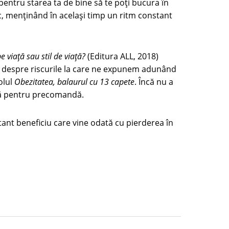
 pentru starea ta de bine să te poți bucura în
ac, menținând în același timp un ritm constant
e viață sau stil de viață?
(Editura ALL, 2018)
i despre riscurile la care ne expunem adunând
olul
Obezitatea, balaurul cu 13 capete
. Încă nu a
ilă pentru precomandă.
tant beneficiu care vine odată cu pierderea în