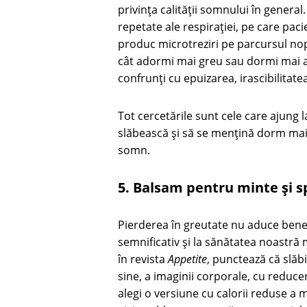
privința calității somnului în genera
repetate ale respirației, pe care pac
produc microtreziri pe parcursul nop
cât adormi mai greu sau dormi mai ag
confrunți cu epuizarea, irascibilitate
Tot cercetările sunt cele care ajung 
slăbească și să se mențină dorm mai
somn.
5. Balsam pentru minte și sp
Pierderea în greutate nu aduce benef
semnificativ și la sănătatea noastră 
în revista
Appetite
, punctează că slăb
sine, a imaginii corporale, cu reduc
alegi o versiune cu calorii reduse a 