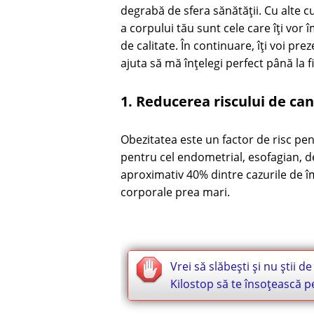
degrabă de sfera sănătății. Cu alte c
a corpului tău sunt cele care îți vor 
de calitate. În continuare, îți voi p
ajuta să mă înțelegi perfect până la fi
1. Reducerea riscului de ca
Obezitatea este un factor de risc pen
pentru cel endometrial, esofagian, 
aproximativ 40% dintre cazurile de îm
corporale prea mari.
Vrei să slăbești și nu știi d
Kilostop să te însoțească 