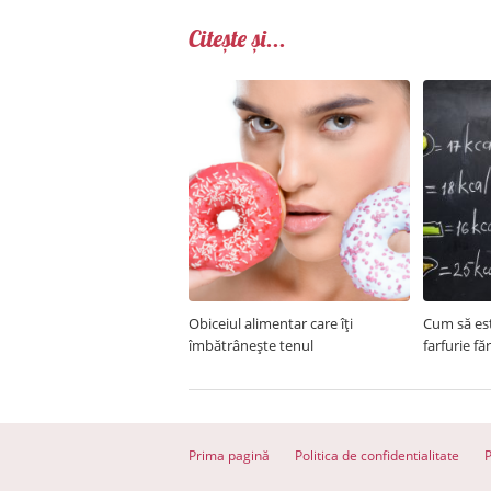
Citește și...
Obiceiul alimentar care îți
Cum să est
îmbătrânește tenul
farfurie fă
Prima pagină
Politica de confidentialitate
P