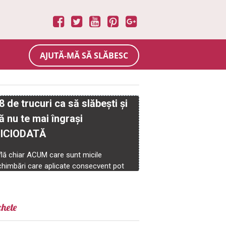
AJUTĂ-MĂ SĂ SLĂBESC
chete