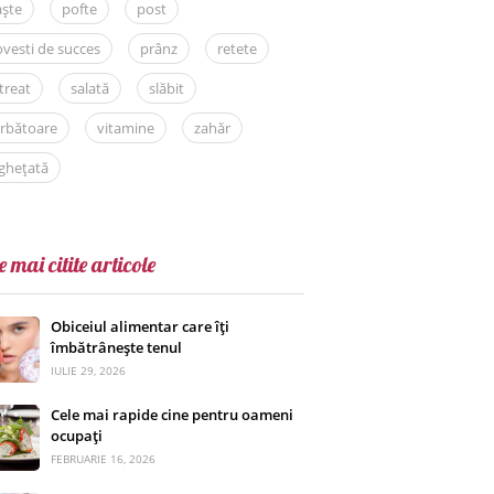
aște
pofte
post
vesti de succes
prânz
retete
treat
salată
slăbit
rbătoare
vitamine
zahăr
ghețată
e mai citite articole
Obiceiul alimentar care îți
îmbătrânește tenul
IULIE 29, 2026
Cele mai rapide cine pentru oameni
ocupați
FEBRUARIE 16, 2026