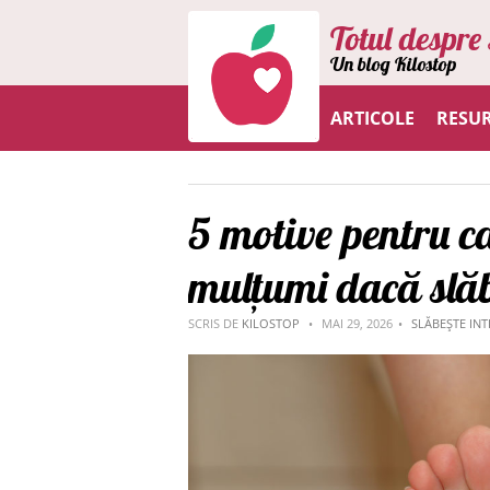
Totul despre 
Un blog Kilostop
ARTICOLE
RESU
5 motive pentru ca
mulțumi dacă slăb
SCRIS DE
KILOSTOP
MAI 29, 2026
SLĂBEȘTE INT