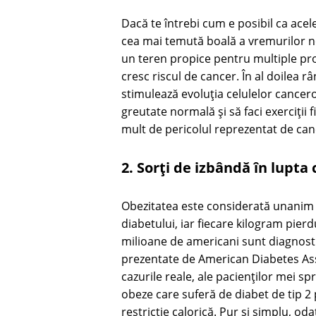
Dacă te întrebi cum e posibil ca ace
cea mai temută boală a vremurilor n
un teren propice pentru multiple proc
cresc riscul de cancer. În al doilea 
stimulează evoluția celulelor cancero
greutate normală și să faci exerciții 
mult de pericolul reprezentat de can
2. Sorți de izbândă în lupta
Obezitatea este considerată unanim 
diabetului, iar fiecare kilogram pierdu
milioane de americani sunt diagnostic
prezentate de American Diabetes Asso
cazurile reale, ale pacienților mei s
obeze care suferă de diabet de tip 2 
restricție calorică. Pur și simplu, od