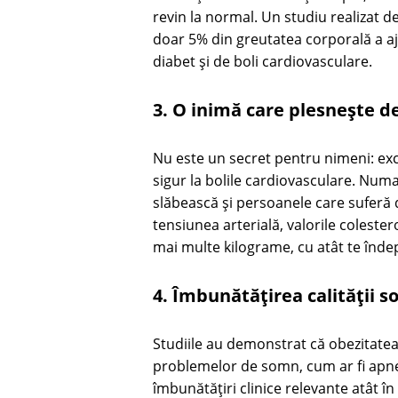
revin la normal. Un studiu realizat d
doar 5% din greutatea corporală a a
diabet și de boli cardiovasculare.
3. O inimă care plesnește 
Nu este un secret pentru nimeni: ex
sigur la bolile cardiovasculare. Num
slăbească și persoanele care suferă
tensiunea arterială, valorile colesterol
mai multe kilograme, cu atât te îndep
4. Îmbunătățirea calității 
Studiile au demonstrat că obezitatea
problemelor de somn, cum ar fi apnee
îmbunătățiri clinice relevante atât în