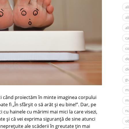
al
a
al
ca
c
d
di
gu
m
ci când proiectăm în minte imaginea corpului
mi
te fi „În sfârșit o să arăt și eu bine!”. Dar, pe
nu
i cu hainele cu mărimi mai mici la care visezi,
e și că vei exprima siguranță de sine atunci
ob
 neprețuite ale scăderii în greutate țin mai