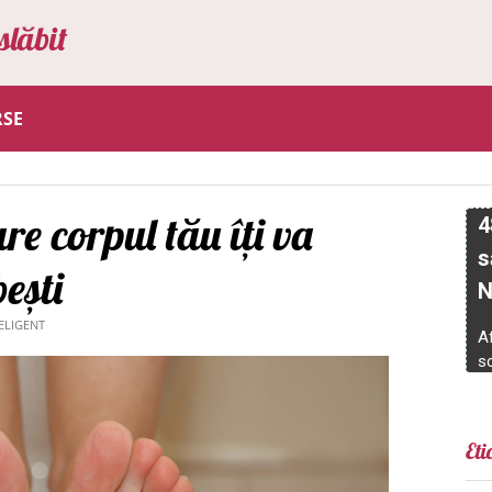
slăbit
RSE
re corpul tău îți va
ești
ELIGENT
Eti