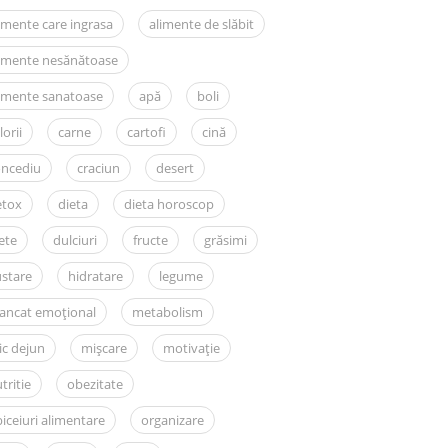
imente care ingrasa
alimente de slăbit
limente nesănătoase
imente sanatoase
apă
boli
lorii
carne
cartofi
cină
oncediu
craciun
desert
etox
dieta
dieta horoscop
ete
dulciuri
fructe
grăsimi
stare
hidratare
legume
ancat emoțional
metabolism
c dejun
mișcare
motivație
tritie
obezitate
iceiuri alimentare
organizare