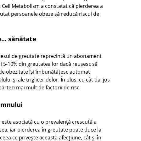
e Cell Metabolism a constatat că pierderea a
jutat persoanele obeze să reducă riscul de
de… sănătate
cesul de greutate reprezintă un abonament
ai 5-10% din greutatea lor dacă reușesc să
 de obezitate își îmbunătățesc automat
ului și ale trigliceridelor. În plus, cu cât dai jos
ărtezi mai mult de factorii de risc.
somnului
 este asociată cu o prevalență crescută a
a, iar pierderea în greutate poate duce la
 ceea ce privește această afecțiune, cât și în