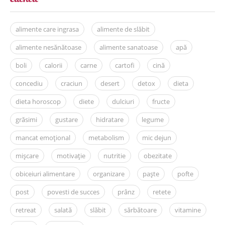
alimente care ingrasa
alimente de slăbit
alimente nesănătoase
alimente sanatoase
apă
boli
calorii
carne
cartofi
cină
concediu
craciun
desert
detox
dieta
dieta horoscop
diete
dulciuri
fructe
grăsimi
gustare
hidratare
legume
mancat emoțional
metabolism
mic dejun
mișcare
motivație
nutritie
obezitate
obiceiuri alimentare
organizare
paște
pofte
post
povesti de succes
prânz
retete
retreat
salată
slăbit
sărbătoare
vitamine