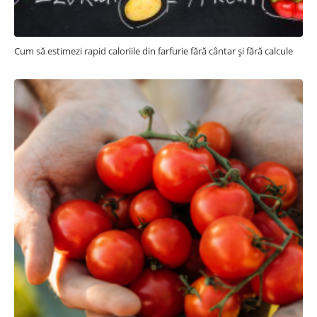
Cum să estimezi rapid caloriile din farfurie fără cântar și fără calcule