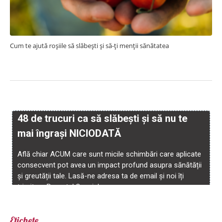
Cum te ajută roșiile să slăbești și să-ți menții sănătatea
Etichete