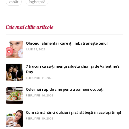
zahăr
înghețată
Cele mai citite articole
Obiceiul alimentar care îți îmbătrânește tenul
IULIE 29, 2026
7 trucuri ca să-ți menții silueta chiar și de Valentine’s
Day
FEBRUARIE 11, 2026
Cele mai rapide cine pentru oameni ocupați
FEBRUARIE 16, 2026
Cum să mănânci dulciuri și să slăbești în același timp!
FEBRUARIE 19, 2026