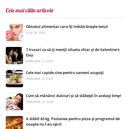
Cele mai citite articole
Obiceiul alimentar care îți îmbătrânește tenul
IULIE 29, 2026
7 trucuri ca să-ți menții silueta chiar și de Valentine’s
Day
FEBRUARIE 11, 2026
Cele mai rapide cine pentru oameni ocupați
FEBRUARIE 16, 2026
Cum să mănânci dulciuri și să slăbești în același timp!
FEBRUARIE 19, 2026
A slăbit 43 kg. Pasiunea pentru pizza și programul de
noapte nu l-au oprit