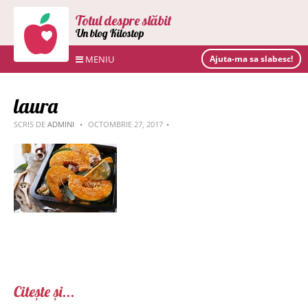
Totul despre slăbit
Un blog Kilostop
MENIU
Ajuta-ma sa slabesc!
laura
SCRIS DE
ADMINI
OCTOMBRIE 27, 2017
Citește și...