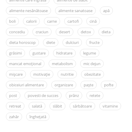
alimente care ingrasa
alimente de slăbit
alimente nesănătoase
alimente sanatoase
apă
boli
calorii
carne
cartofi
cină
concediu
craciun
desert
detox
dieta
dieta horoscop
diete
dulciuri
fructe
grăsimi
gustare
hidratare
legume
mancat emoțional
metabolism
mic dejun
mișcare
motivație
nutritie
obezitate
obiceiuri alimentare
organizare
paște
pofte
post
povesti de succes
prânz
retete
retreat
salată
slăbit
sărbătoare
vitamine
zahăr
înghețată