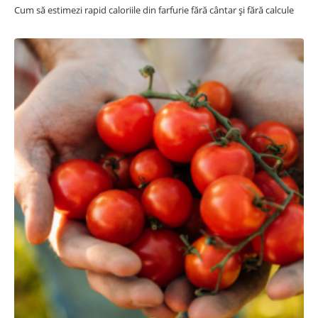
Cum să estimezi rapid caloriile din farfurie fără cântar și fără calcule