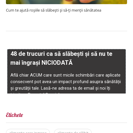
Cum te ajută roșiile să slăbești și să-ți menții sănătatea
Etichete