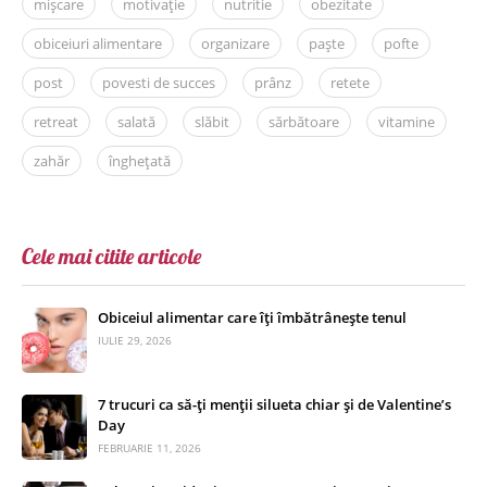
mișcare
motivație
nutritie
obezitate
obiceiuri alimentare
organizare
paște
pofte
post
povesti de succes
prânz
retete
retreat
salată
slăbit
sărbătoare
vitamine
zahăr
înghețată
Cele mai citite articole
Obiceiul alimentar care îți îmbătrânește tenul
IULIE 29, 2026
7 trucuri ca să-ți menții silueta chiar și de Valentine’s
Day
FEBRUARIE 11, 2026