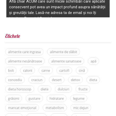
Etichete
alimente care ingrasa
alimente de slăbit
alimente nesănătoase
alimente sanatoase
apă
boli
calorii
carne
cartofi
cină
concediu
craciun
desert
detox
dieta
dieta horoscop
diete
dulciuri
fructe
grăsimi
gustare
hidratare
legume
mancat emoțional
metabolism
mic dejun