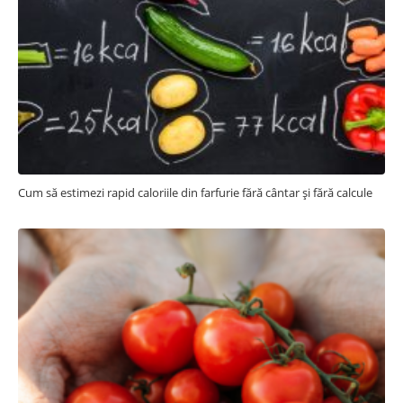
Cum să estimezi rapid caloriile din farfurie fără cântar și fără calcule