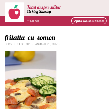
Totul despre slăbit
Un blog Kilostop
MENIU
Ajuta-ma sa slabesc!
fritatta_cu_somon
SCRIS DE
KILOSTOP
IANUARIE 26, 2017