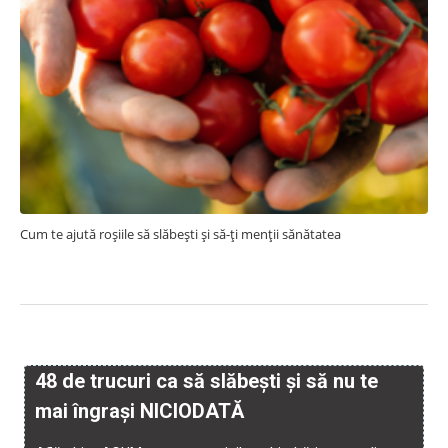
Cum te ajută roșiile să slăbești și să-ți menții sănătatea