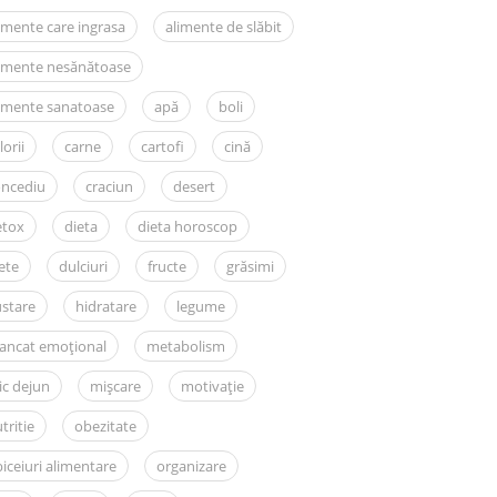
imente care ingrasa
alimente de slăbit
limente nesănătoase
imente sanatoase
apă
boli
lorii
carne
cartofi
cină
oncediu
craciun
desert
etox
dieta
dieta horoscop
ete
dulciuri
fructe
grăsimi
stare
hidratare
legume
ancat emoțional
metabolism
c dejun
mișcare
motivație
tritie
obezitate
iceiuri alimentare
organizare