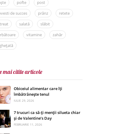
aște
pofte
post
vesti de succes
prânz
retete
treat
salată
slăbit
rbătoare
vitamine
zahăr
ghețată
e mai citite articole
Obiceiul alimentar care îți
îmbătrânește tenul
IULIE 29, 2026
7 trucuri ca să-ți menții silueta chiar
și de Valentine’s Day
FEBRUARIE 11, 2026