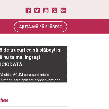
AJUTĂ-MĂ SĂ SLĂBESC
chete