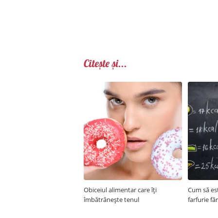
Citește și...
Obiceiul alimentar care îți
Cum să est
îmbătrânește tenul
farfurie fă