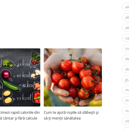
al
a
al
ca
c
d
di
gu
m
mi
nu
imezi rapid caloriile din
Cum te ajută roșiile să slăbești și
ră cântar și fără calcule
să-ți menții sănătatea
ob