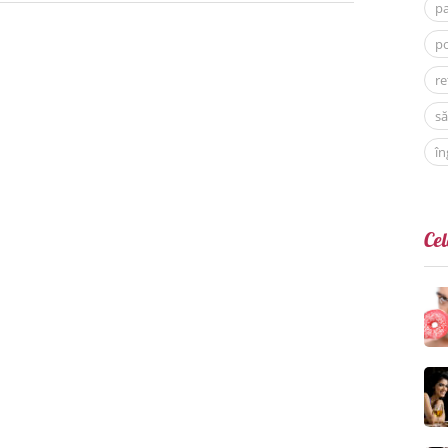
p
po
re
să
în
Cel