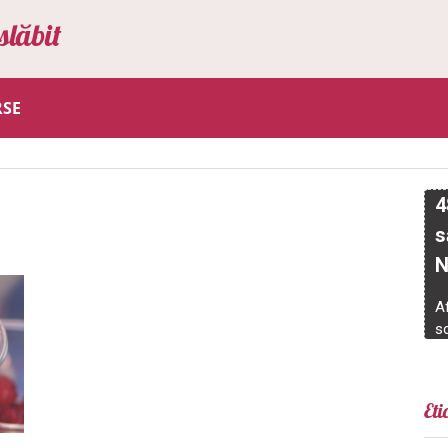
slăbit
RSE
Eti