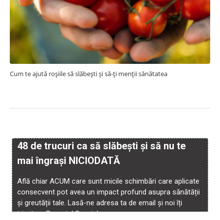
Cum te ajută roșiile să slăbești și să-ți menții sănătatea