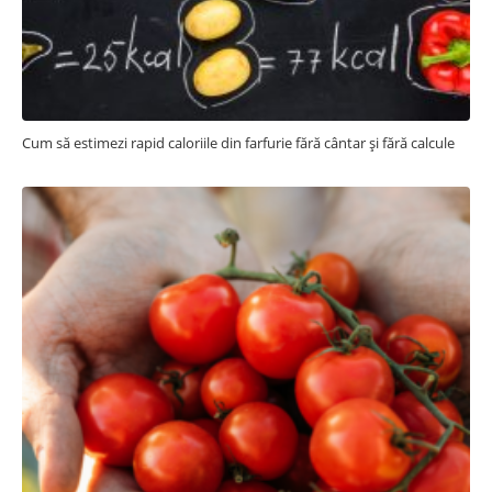
Cum să estimezi rapid caloriile din farfurie fără cântar și fără calcule