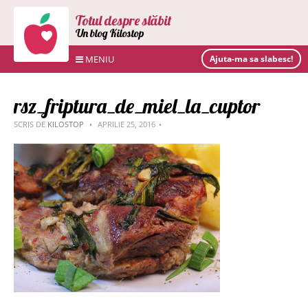
Totul despre slăbit
Un blog Kilostop
MENIU
Ajuta-ma sa slabesc!
rsz_friptura_de_miel_la_cuptor
SCRIS DE
KILOSTOP
APRILIE 25, 2016