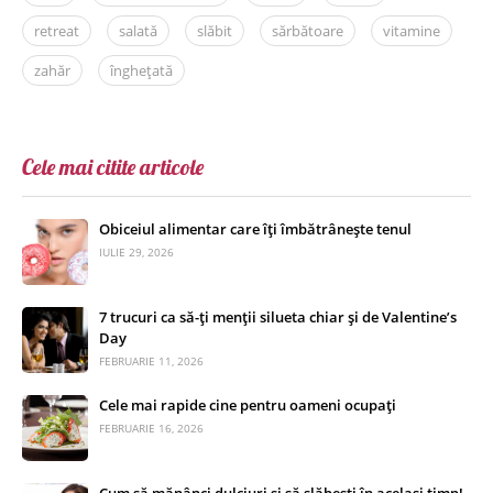
retreat
salată
slăbit
sărbătoare
vitamine
zahăr
înghețată
Cele mai citite articole
Obiceiul alimentar care îți îmbătrânește tenul
IULIE 29, 2026
7 trucuri ca să-ți menții silueta chiar și de Valentine’s
Day
FEBRUARIE 11, 2026
Cele mai rapide cine pentru oameni ocupați
FEBRUARIE 16, 2026