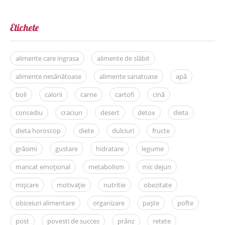
Etichete
alimente care ingrasa
alimente de slăbit
alimente nesănătoase
alimente sanatoase
apă
boli
calorii
carne
cartofi
cină
concediu
craciun
desert
detox
dieta
dieta horoscop
diete
dulciuri
fructe
grăsimi
gustare
hidratare
legume
mancat emoțional
metabolism
mic dejun
mișcare
motivație
nutritie
obezitate
obiceiuri alimentare
organizare
paște
pofte
post
povesti de succes
prânz
retete