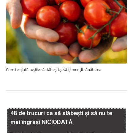
Cum te ajută roșiile să slăbești și să-ți menții sănătatea