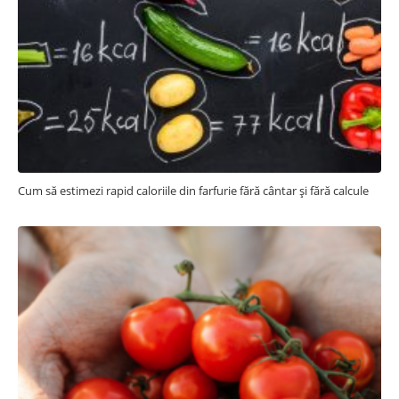
Cum să estimezi rapid caloriile din farfurie fără cântar și fără calcule