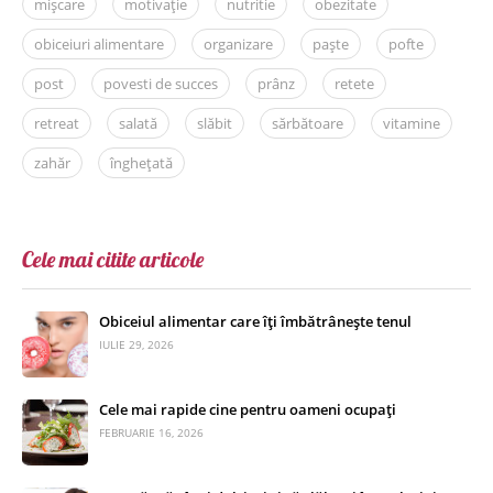
mișcare
motivație
nutritie
obezitate
obiceiuri alimentare
organizare
paște
pofte
post
povesti de succes
prânz
retete
retreat
salată
slăbit
sărbătoare
vitamine
zahăr
înghețată
Cele mai citite articole
Obiceiul alimentar care îți îmbătrânește tenul
IULIE 29, 2026
Cele mai rapide cine pentru oameni ocupați
FEBRUARIE 16, 2026