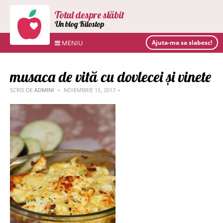
Totul despre slăbit
Un blog Kilostop
MENIU
Ajuta-ma sa slabesc!
musaca de vită cu dovlecei și vinete
SCRIS DE
ADMINI
NOIEMBRIE 15, 2017