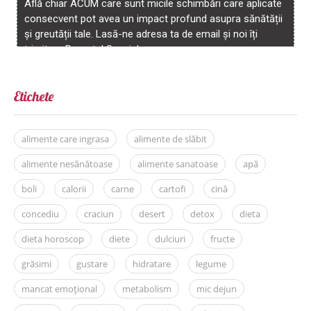
Etichete
alimente care ingrasa
alimente de slăbit
alimente nesănătoase
alimente sanatoase
apă
boli
calorii
carne
cartofi
cină
concediu
craciun
desert
detox
dieta
dieta horoscop
diete
dulciuri
fructe
grăsimi
gustare
hidratare
legume
mancat emoțional
metabolism
mic dejun