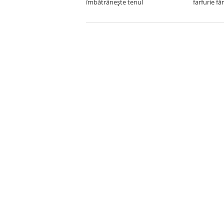
îmbătrânește tenul
farfurie fă