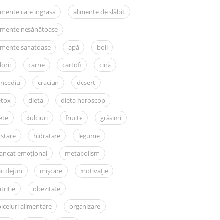
imente care ingrasa
alimente de slăbit
limente nesănătoase
imente sanatoase
apă
boli
lorii
carne
cartofi
cină
oncediu
craciun
desert
etox
dieta
dieta horoscop
ete
dulciuri
fructe
grăsimi
stare
hidratare
legume
ancat emoțional
metabolism
c dejun
mișcare
motivație
tritie
obezitate
iceiuri alimentare
organizare