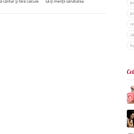
ră cântar și fără calcule
să-ți menții sănătatea
p
po
re
să
în
Cel