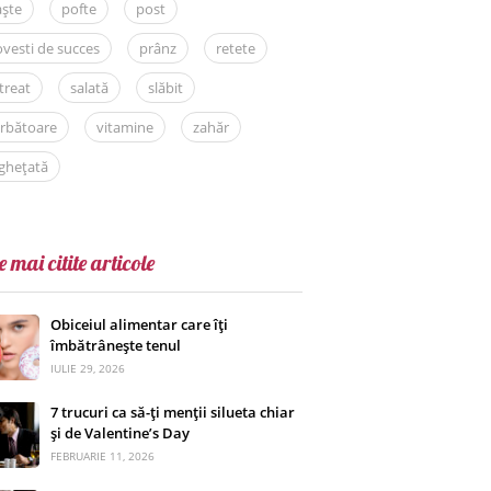
aște
pofte
post
vesti de succes
prânz
retete
treat
salată
slăbit
rbătoare
vitamine
zahăr
ghețată
e mai citite articole
Obiceiul alimentar care îți
îmbătrânește tenul
IULIE 29, 2026
7 trucuri ca să-ți menții silueta chiar
și de Valentine’s Day
FEBRUARIE 11, 2026