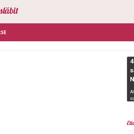
slăbit
RSE
Eti