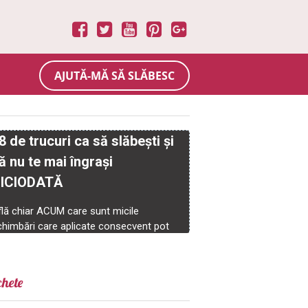
AJUTĂ-MĂ SĂ SLĂBESC
chete