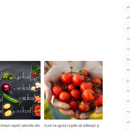
al
a
al
ca
c
d
di
gu
m
mi
nu
ob
imezi rapid caloriile din
Cum te ajută roșiile să slăbești și