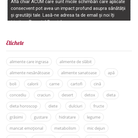
Etichete
alimente care ingrasa
alimente de slăbit
alimente nesănătoase
alimente sanatoase
apă
boli
calorii
carne
cartofi
cină
concediu
craciun
desert
detox
dieta
dieta horoscop
diete
dulciuri
fructe
grăsimi
gustare
hidratare
legume
mancat emoțional
metabolism
mic dejun