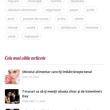
mișcare
motivație
nutritie
obezitate
obiceiuri alimentare
organizare
paște
pofte
post
povesti de succes
prânz
retete
retreat
salată
slăbit
sărbătoare
vitamine
zahăr
înghețată
Cele mai citite articole
Obiceiul alimentar care îți îmbătrânește tenul
IULIE 29, 2026
7 trucuri ca să-ți menții silueta chiar și de Valentine’s
Day
FEBRUARIE 11, 2026