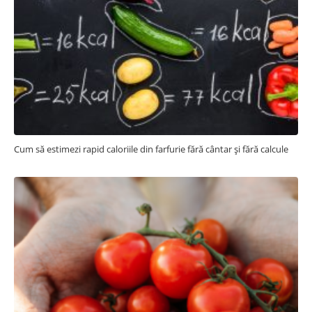
Cum să estimezi rapid caloriile din farfurie fără cântar și fără calcule