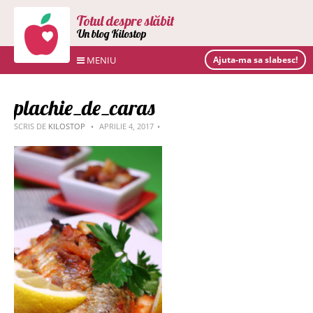
Totul despre slăbit
Un blog Kilostop
MENIU
Ajuta-ma sa slabesc!
plachie_de_caras
SCRIS DE
KILOSTOP
APRILIE 4, 2017