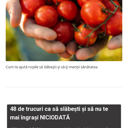
Cum te ajută roșiile să slăbești și să-ți menții sănătatea