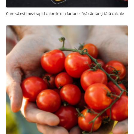
Cum să estimezi rapid caloriile din farfurie fără cântar și fără calcule