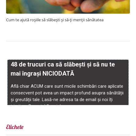
Cum te ajută roșiile să slăbești și să-ți menții sănătatea
Etichete