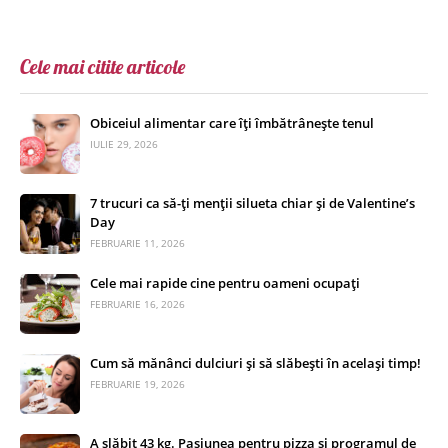
Cele mai citite articole
Obiceiul alimentar care îți îmbătrânește tenul
IULIE 29, 2026
7 trucuri ca să-ți menții silueta chiar și de Valentine’s
Day
FEBRUARIE 11, 2026
Cele mai rapide cine pentru oameni ocupați
FEBRUARIE 16, 2026
Cum să mănânci dulciuri și să slăbești în același timp!
FEBRUARIE 19, 2026
A slăbit 43 kg. Pasiunea pentru pizza și programul de