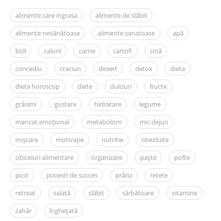
alimente care ingrasa
alimente de slăbit
alimente nesănătoase
alimente sanatoase
apă
boli
calorii
carne
cartofi
cină
concediu
craciun
desert
detox
dieta
dieta horoscop
diete
dulciuri
fructe
grăsimi
gustare
hidratare
legume
mancat emoțional
metabolism
mic dejun
mișcare
motivație
nutritie
obezitate
obiceiuri alimentare
organizare
paște
pofte
post
povesti de succes
prânz
retete
retreat
salată
slăbit
sărbătoare
vitamine
zahăr
înghețată