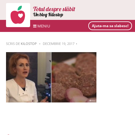
Totul despre slăbit
Un blog Kilostop
MENIU
Ajuta-ma sa slabesc!
SCRIS DE
KILOSTOP
DECEMBRIE 19, 2017