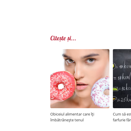
Citește și...
Obiceiul alimentar care îți
Cum să est
îmbătrânește tenul
farfurie fă