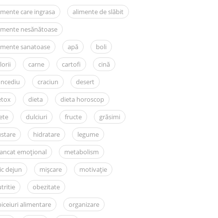
imente care ingrasa
alimente de slăbit
limente nesănătoase
imente sanatoase
apă
boli
lorii
carne
cartofi
cină
oncediu
craciun
desert
etox
dieta
dieta horoscop
ete
dulciuri
fructe
grăsimi
stare
hidratare
legume
ancat emoțional
metabolism
c dejun
mișcare
motivație
tritie
obezitate
iceiuri alimentare
organizare