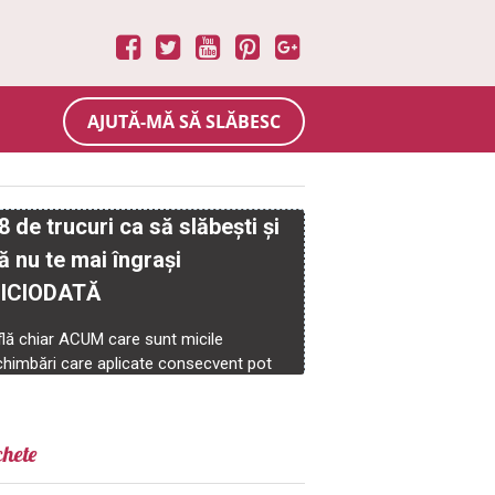
AJUTĂ-MĂ SĂ SLĂBESC
chete