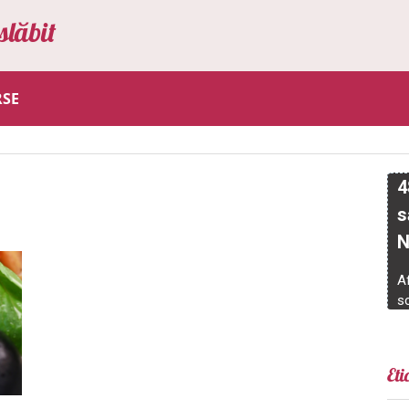
slăbit
RSE
Eti