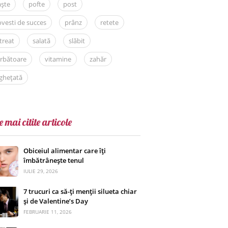
aște
pofte
post
vesti de succes
prânz
retete
treat
salată
slăbit
rbătoare
vitamine
zahăr
ghețată
e mai citite articole
Obiceiul alimentar care îți
îmbătrânește tenul
IULIE 29, 2026
7 trucuri ca să-ți menții silueta chiar
și de Valentine’s Day
FEBRUARIE 11, 2026