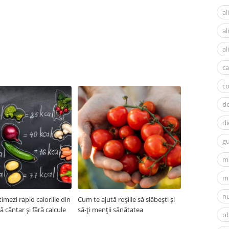
al
a
al
ca
c
d
di
gu
m
mi
nu
imezi rapid caloriile din
Cum te ajută roșiile să slăbești și
ră cântar și fără calcule
să-ți menții sănătatea
ob