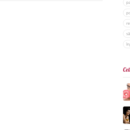
p
po
re
să
în
Cel