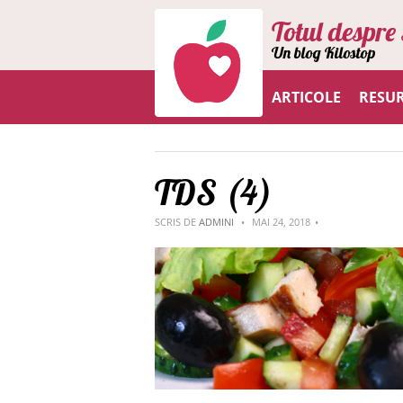
Totul despre 
Un blog Kilostop
ARTICOLE
RESU
TDS (4)
SCRIS DE
ADMINI
MAI 24, 2018