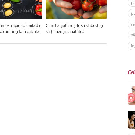
p
po
re
imezi rapid caloriile din
Cum te ajută roșiile să slăbești și
ră cântar și fără calcule
să-ți menții sănătatea
să
în
Cel