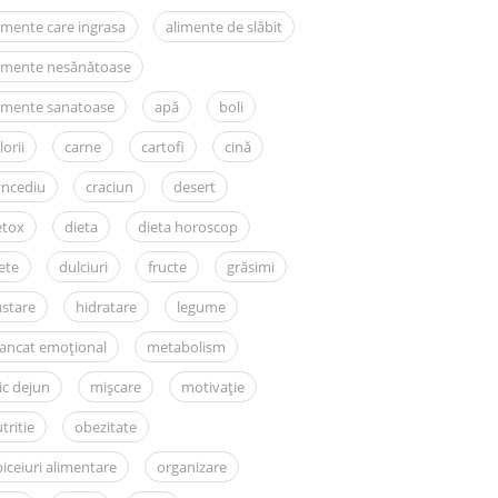
imente care ingrasa
alimente de slăbit
limente nesănătoase
imente sanatoase
apă
boli
lorii
carne
cartofi
cină
oncediu
craciun
desert
etox
dieta
dieta horoscop
ete
dulciuri
fructe
grăsimi
stare
hidratare
legume
ancat emoțional
metabolism
c dejun
mișcare
motivație
tritie
obezitate
iceiuri alimentare
organizare