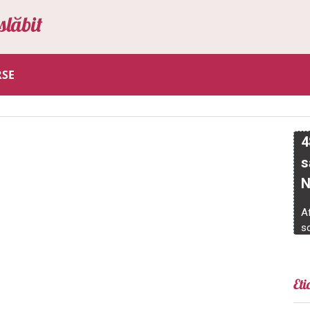
slăbit
RSE
Eti