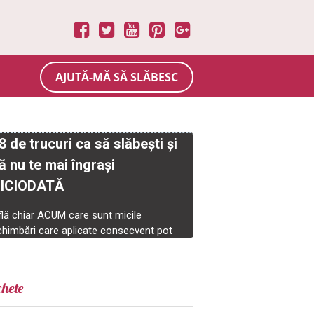
AJUTĂ-MĂ SĂ SLĂBESC
chete