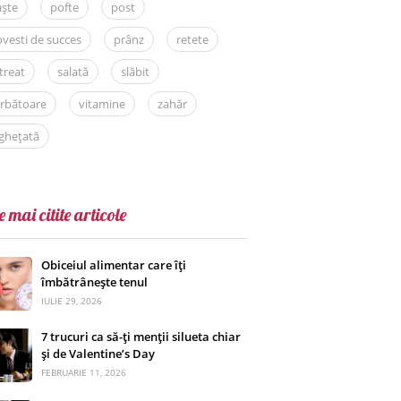
aște
pofte
post
vesti de succes
prânz
retete
treat
salată
slăbit
rbătoare
vitamine
zahăr
ghețată
e mai citite articole
Obiceiul alimentar care îți
îmbătrânește tenul
IULIE 29, 2026
7 trucuri ca să-ți menții silueta chiar
și de Valentine’s Day
FEBRUARIE 11, 2026