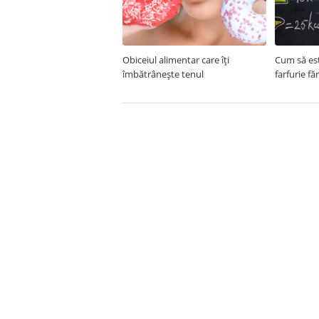
Obiceiul alimentar care îți
Cum să est
îmbătrânește tenul
farfurie fă