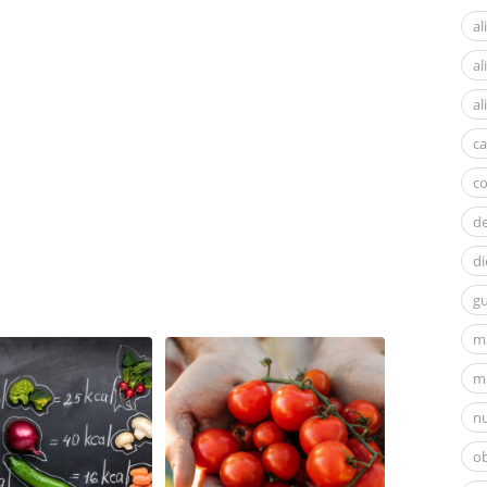
al
a
al
ca
c
d
di
gu
m
mi
nu
ob