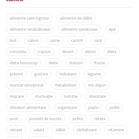
alimente care ingrasa
alimente de slăbit
alimente nesănătoase
alimente sanatoase
apă
boli
calorii
carne
cartofi
cină
concediu
craciun
desert
detox
dieta
dieta horoscop
diete
dulciuri
fructe
grăsimi
gustare
hidratare
legume
mancat emoțional
metabolism
mic dejun
mișcare
motivație
nutritie
obezitate
obiceiuri alimentare
organizare
paște
pofte
post
povesti de succes
prânz
retete
retreat
salată
slăbit
sărbătoare
vitamine