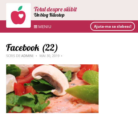
Totul despre slăbit
Un blog Kilostop
MENIU
Ajuta-ma sa slabesc!
Facebook (22)
SCRIS DE
ADMINI
MAI 30, 2019