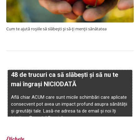
Cum te ajută roșiile să slăbești și să-ți menții sănătatea
Etichete