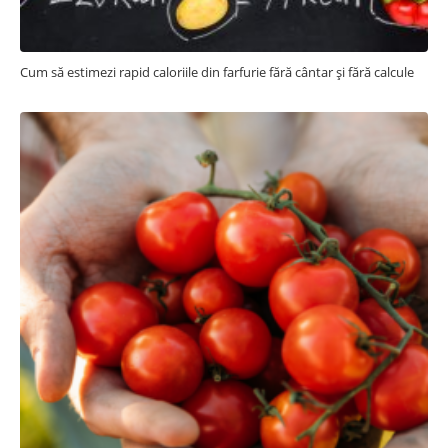
Cum să estimezi rapid caloriile din farfurie fără cântar și fără calcule