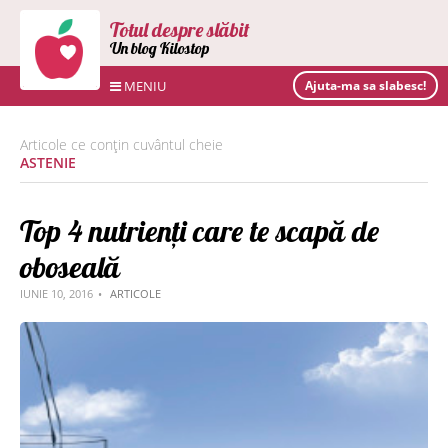
Totul despre slăbit
Un blog Kilostop
MENIU
Ajuta-ma sa slabesc!
Articole ce conțin cuvântul cheie
ASTENIE
Top 4 nutrienți care te scapă de
oboseală
IUNIE 10, 2016
ARTICOLE