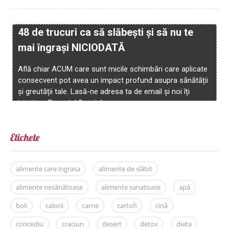
Etichete
alimente care ingrasa
alimente de slăbit
alimente nesănătoase
alimente sanatoase
apă
boli
calorii
carne
cartofi
cină
concediu
craciun
desert
detox
dieta