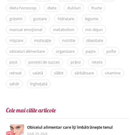
dieta horoscop
diete
dulciuri
fructe
grăsimi
gustare
hidratare
legume
mancat emoțional
metabolism
mic dejun
mișcare
motivație
nutritie
obezitate
obiceiuri alimentare
organizare
paște
pofte
post
povesti de succes
prânz
retete
retreat
salată
slăbit
sărbătoare
vitamine
zahăr
înghețată
Cele mai citite articole
Obiceiul alimentar care îți îmbătrânește tenul
IULIE 29, 2026