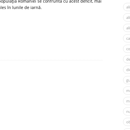
populația României se confruntă cu acest deficit, mai
al
ales în lunile de iarnă.
a
al
ca
c
d
di
gu
m
mi
nu
ob