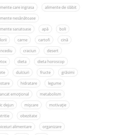
imente care ingrasa
alimente de slăbit
limente nesănătoase
imente sanatoase
apă
boli
lorii
carne
cartofi
cină
oncediu
craciun
desert
etox
dieta
dieta horoscop
ete
dulciuri
fructe
grăsimi
stare
hidratare
legume
ancat emoțional
metabolism
c dejun
mișcare
motivație
tritie
obezitate
iceiuri alimentare
organizare