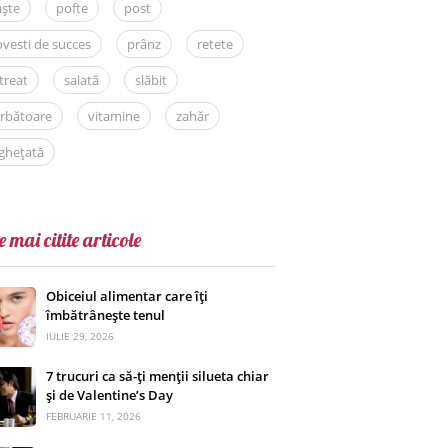
aște
pofte
post
vesti de succes
prânz
retete
treat
salată
slăbit
rbătoare
vitamine
zahăr
ghețată
e mai citite articole
Obiceiul alimentar care îți
îmbătrânește tenul
IULIE 29, 2026
7 trucuri ca să-ți menții silueta chiar
și de Valentine’s Day
FEBRUARIE 11, 2026