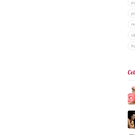
p
po
re
să
în
Cel