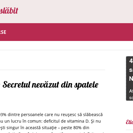
slăbit
RSE
 Secretul nevăzut din spatele
93% dintre persoanele care nu reușesc să slăbească
au un lucru în comun: deficitul de vitamina D. Și nu
Eti
ești singur în această situație – peste 80% din