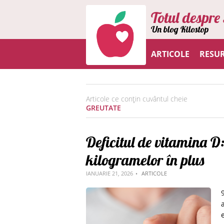
Totul despre 
Un blog Kilostop
ARTICOLE
RESU
Articole ce conțin cuvântul cheie
GREUTATE
Deficitul de vitamina D:
kilogramelor în plus
IANUARIE 21, 2026
ARTICOLE