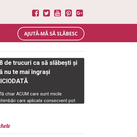
AJUTĂ-MĂ SĂ SLĂBESC
chete