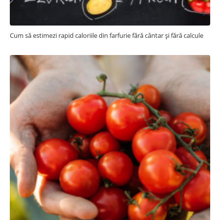
Cum să estimezi rapid caloriile din farfurie fără cântar și fără calcule