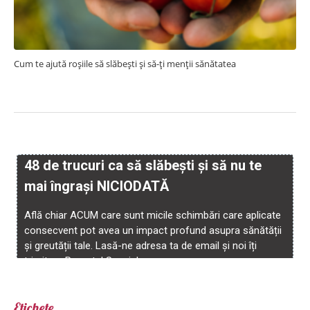
Cum te ajută roșiile să slăbești și să-ți menții sănătatea
Etichete