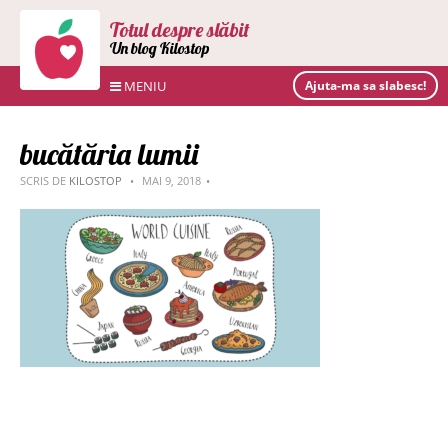
Totul despre slăbit
Un blog Kilostop
MENIU
Ajuta-ma sa slabesc!
bucătăria lumii
SCRIS DE
KILOSTOP
MAI 9, 2018