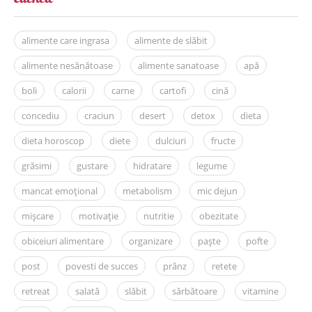
alimente care ingrasa
alimente de slăbit
alimente nesănătoase
alimente sanatoase
apă
boli
calorii
carne
cartofi
cină
concediu
craciun
desert
detox
dieta
dieta horoscop
diete
dulciuri
fructe
grăsimi
gustare
hidratare
legume
mancat emoțional
metabolism
mic dejun
mișcare
motivație
nutritie
obezitate
obiceiuri alimentare
organizare
paște
pofte
post
povesti de succes
prânz
retete
retreat
salată
slăbit
sărbătoare
vitamine