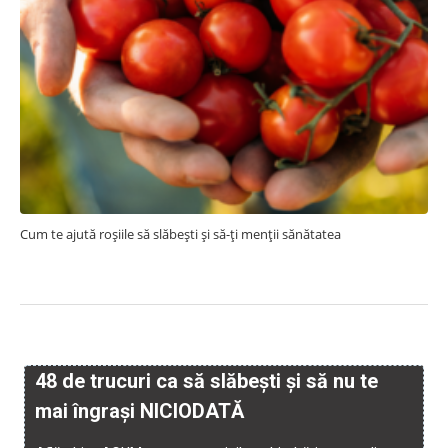
Cum te ajută roșiile să slăbești și să-ți menții sănătatea