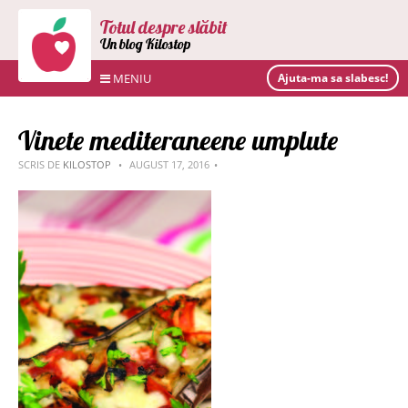
Totul despre slăbit
Un blog Kilostop
MENIU
Ajuta-ma sa slabesc!
Vinete mediteraneene umplute
SCRIS DE
KILOSTOP
AUGUST 17, 2016