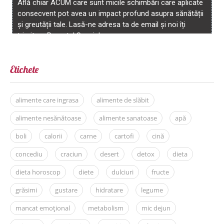
Etichete
alimente care ingrasa
alimente de slăbit
alimente nesănătoase
alimente sanatoase
apă
boli
calorii
carne
cartofi
cină
concediu
craciun
desert
detox
dieta
dieta horoscop
diete
dulciuri
fructe
grăsimi
gustare
hidratare
legume
mancat emoțional
metabolism
mic dejun