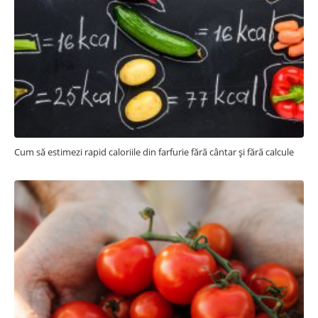
Cum să estimezi rapid caloriile din farfurie fără cântar și fără calcule