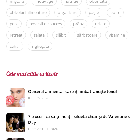
mișcare
motivație
nutritie
obezitate
obiceiuri alimentare
organizare
paște
pofte
post
povesti de succes
prânz
retete
retreat
salată
slăbit
sărbătoare
vitamine
zahăr
înghețată
Cele mai citite articole
Obiceiul alimentar care îți îmbătrânește tenul
IULIE 29, 2026
7 trucuri ca să-ți menții silueta chiar și de Valentine’s
Day
FEBRUARIE 11, 2026