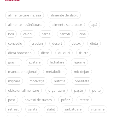
alimente care ingrasa
alimente de slăbit
alimente nesănătoase
alimente sanatoase
apă
boli
calorii
carne
cartofi
cină
concediu
craciun
desert
detox
dieta
dieta horoscop
diete
dulciuri
fructe
grăsimi
gustare
hidratare
legume
mancat emoțional
metabolism
mic dejun
mișcare
motivație
nutritie
obezitate
obiceiuri alimentare
organizare
paște
pofte
post
povesti de succes
prânz
retete
retreat
salată
slăbit
sărbătoare
vitamine