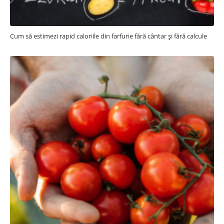
Cum să estimezi rapid caloriile din farfurie fără cântar și fără calcule