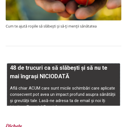
Cum te ajută roșiile să slăbești și să-ți menții sănătatea
Etichete