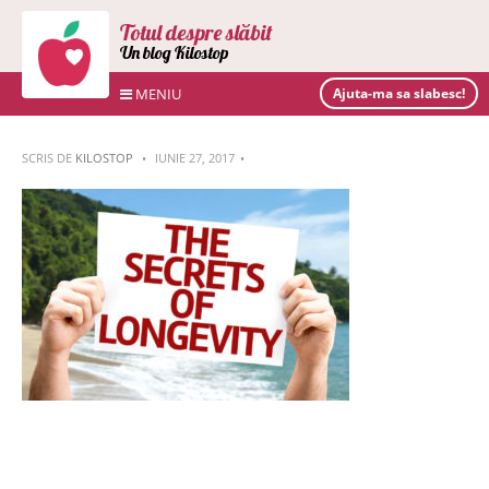
Totul despre slăbit
Un blog Kilostop
MENIU
Ajuta-ma sa slabesc!
SCRIS DE
KILOSTOP
IUNIE 27, 2017