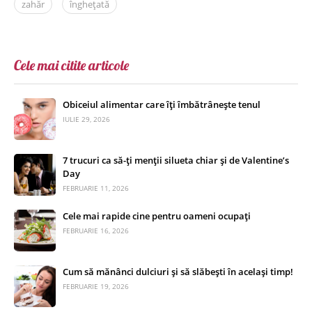
zahăr
înghețată
Cele mai citite articole
Obiceiul alimentar care îți îmbătrânește tenul
IULIE 29, 2026
7 trucuri ca să-ți menții silueta chiar și de Valentine’s
Day
FEBRUARIE 11, 2026
Cele mai rapide cine pentru oameni ocupați
FEBRUARIE 16, 2026
Cum să mănânci dulciuri și să slăbești în același timp!
FEBRUARIE 19, 2026