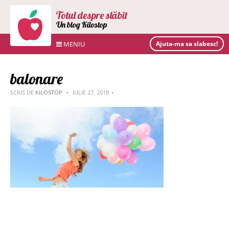
Totul despre slăbit
Un blog Kilostop
MENIU
Ajuta-ma sa slabesc!
balonare
SCRIS DE
KILOSTOP
IULIE 27, 2018