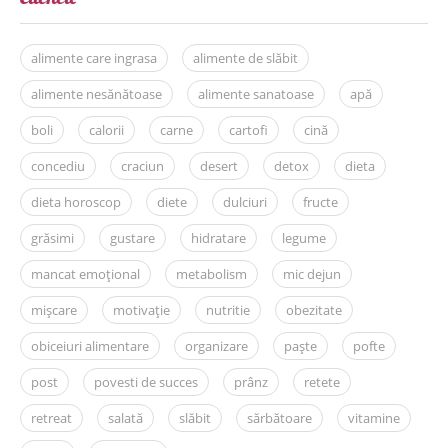
alimente care ingrasa
alimente de slăbit
alimente nesănătoase
alimente sanatoase
apă
boli
calorii
carne
cartofi
cină
concediu
craciun
desert
detox
dieta
dieta horoscop
diete
dulciuri
fructe
grăsimi
gustare
hidratare
legume
mancat emoțional
metabolism
mic dejun
mișcare
motivație
nutritie
obezitate
obiceiuri alimentare
organizare
paște
pofte
post
povesti de succes
prânz
retete
retreat
salată
slăbit
sărbătoare
vitamine