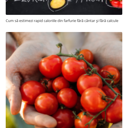
Cum să estimezi rapid caloriile din farfurie fără cântar și fără calcule