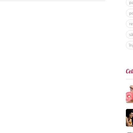
p
po
re
să
în
Cel