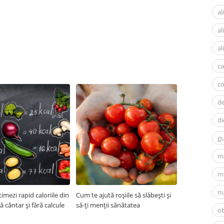
al
a
al
ca
c
d
di
gu
m
mi
nu
imezi rapid caloriile din
Cum te ajută roșiile să slăbești și
ră cântar și fără calcule
să-ți menții sănătatea
ob