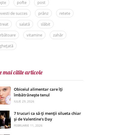
aște
pofte
post
vesti de succes
prânz
retete
treat
salată
slăbit
rbătoare
vitamine
zahăr
ghețată
e mai citite articole
Obiceiul alimentar care îți
îmbătrânește tenul
IULIE 29, 2026
7 trucuri ca să-ți menții silueta chiar
și de Valentine’s Day
FEBRUARIE 11, 2026