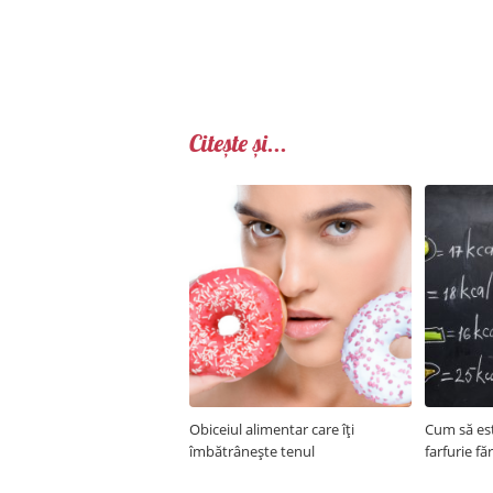
Citește și...
Obiceiul alimentar care îți
Cum să est
îmbătrânește tenul
farfurie fă