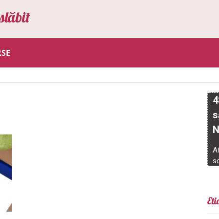
slăbit
RSE
Eti