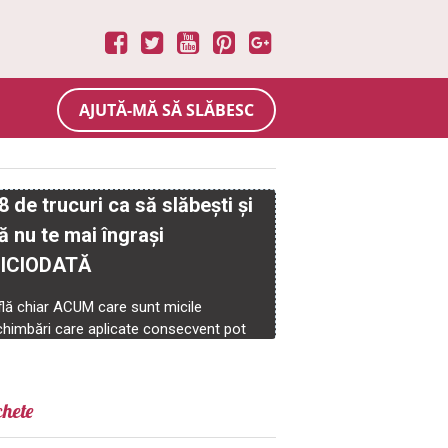
AJUTĂ-MĂ SĂ SLĂBESC
chete