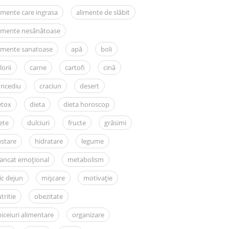
imente care ingrasa
alimente de slăbit
limente nesănătoase
imente sanatoase
apă
boli
lorii
carne
cartofi
cină
oncediu
craciun
desert
etox
dieta
dieta horoscop
ete
dulciuri
fructe
grăsimi
stare
hidratare
legume
ancat emoțional
metabolism
c dejun
mișcare
motivație
tritie
obezitate
iceiuri alimentare
organizare