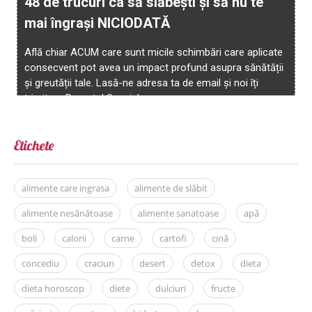
Etichete
alimente care ingrasa
alimente de slăbit
alimente nesănătoase
alimente sanatoase
apă
boli
calorii
carne
cartofi
cină
concediu
craciun
desert
detox
dieta
dieta horoscop
diete
dulciuri
fructe