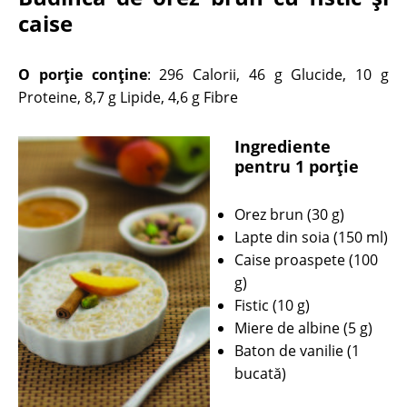
caise
O porție conține
: 296 Calorii, 46 g Glucide, 10 g
Proteine, 8,7 g Lipide, 4,6 g Fibre
Ingrediente
pentru 1 porție
Orez brun (30 g)
Lapte din soia (150 ml)
Caise proaspete (100
g)
Fistic (10 g)
Miere de albine (5 g)
Baton de vanilie (1
bucată)