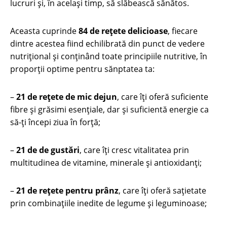
lucruri și, în același timp, să slăbească sănătos.
Aceasta cuprinde
84 de rețete delicioase
, fiecare
dintre acestea fiind echilibrată din punct de vedere
nutrițional și conținând toate principiile nutritive, în
proporții optime pentru sănptatea ta:
–
21 de rețete de mic dejun
, care îți oferă suficiente
fibre și grăsimi esențiale, dar și suficientă energie ca
să-ți începi ziua în forță;
–
21 de de gustări
, care îți cresc vitalitatea prin
multitudinea de vitamine, minerale și antioxidanți;
–
21 de rețete pentru prânz
, care îți oferă sațietate
prin combinațiile inedite de legume și leguminoase;