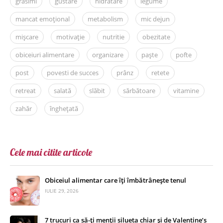
grăsimi
gustare
hidratare
legume
mancat emoțional
metabolism
mic dejun
mișcare
motivație
nutritie
obezitate
obiceiuri alimentare
organizare
paște
pofte
post
povesti de succes
prânz
retete
retreat
salată
slăbit
sărbătoare
vitamine
zahăr
înghețată
Cele mai citite articole
Obiceiul alimentar care îți îmbătrânește tenul
IULIE 29, 2026
7 trucuri ca să-ți menții silueta chiar și de Valentine’s