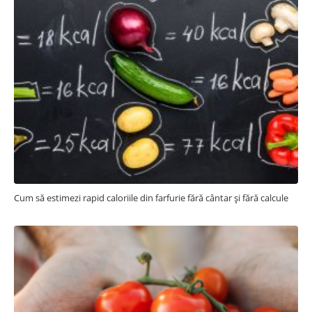
Cum să estimezi rapid caloriile din farfurie fără cântar și fără calcule