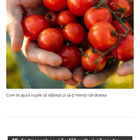
Cum te ajută roșiile să slăbești și să-ți menții sănătatea