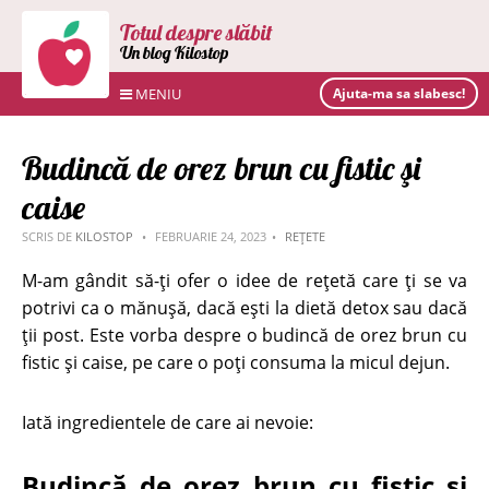
Totul despre slăbit
Un blog Kilostop
MENIU
Ajuta-ma sa slabesc!
Budincă de orez brun cu fistic şi
caise
SCRIS DE
KILOSTOP
FEBRUARIE 24, 2023
REȚETE
M-am gândit să-ți ofer o idee de rețetă care ți se va
potrivi ca o mănușă, dacă ești la dietă detox sau dacă
ții post. Este vorba despre o budincă de orez brun cu
fistic și caise, pe care o poți consuma la micul dejun.
Iată ingredientele de care ai nevoie:
Budincă de orez brun cu fistic şi