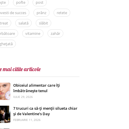
aște
pofte
post
vesti de succes
prânz
retete
treat
salată
slăbit
rbătoare
vitamine
zahăr
ghețată
e mai citite articole
Obiceiul alimentar care îți
îmbătrânește tenul
IULIE 29, 2026
7 trucuri ca să-ți menții silueta chiar
și de Valentine’s Day
FEBRUARIE 11, 2026