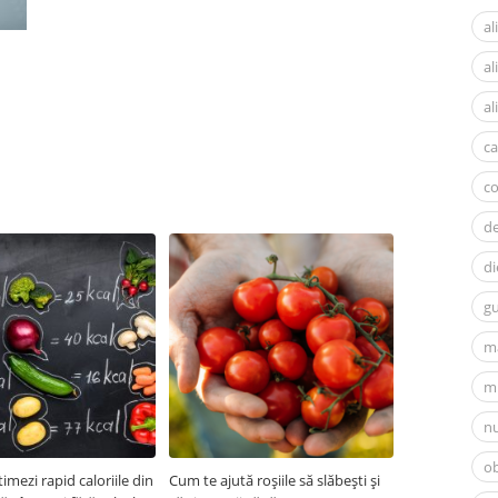
al
a
al
ca
c
d
di
gu
m
mi
nu
ob
imezi rapid caloriile din
Cum te ajută roșiile să slăbești și