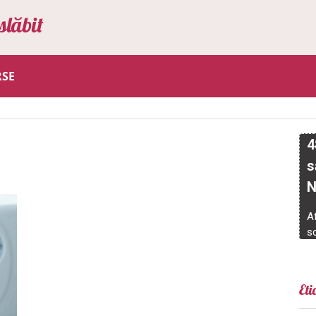
slăbit
RSE
Eti