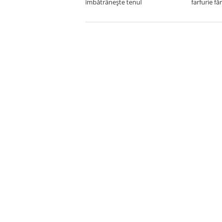
îmbătrânește tenul
farfurie fă