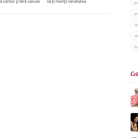
ră cântar și fără calcule
să-ți menții sănătatea
p
po
re
să
în
Cel