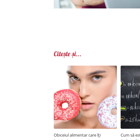
Citește și...
Obiceiul alimentar care îți
Cum să est