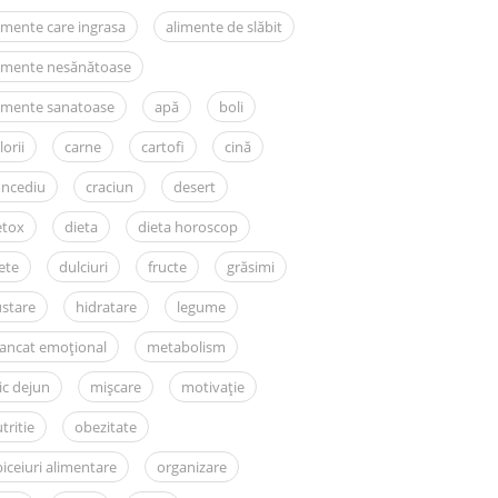
imente care ingrasa
alimente de slăbit
limente nesănătoase
imente sanatoase
apă
boli
lorii
carne
cartofi
cină
oncediu
craciun
desert
etox
dieta
dieta horoscop
ete
dulciuri
fructe
grăsimi
stare
hidratare
legume
ancat emoțional
metabolism
c dejun
mișcare
motivație
tritie
obezitate
iceiuri alimentare
organizare