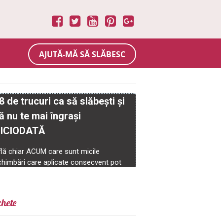
AJUTĂ-MĂ SĂ SLĂBESC
chete