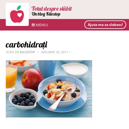
Totul despre slăbit
Un blog Kilostop
MENIU
Ajuta-ma sa slabesc!
carbohidrați
SCRIS DE
KILOSTOP
IANUARIE 20, 2017