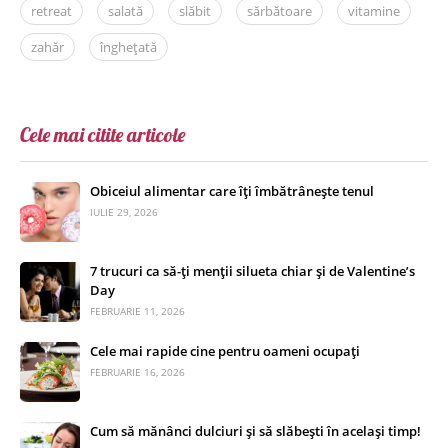
retreat
salată
slăbit
sărbătoare
vitamine
zahăr
înghețată
Cele mai citite articole
Obiceiul alimentar care îți îmbătrânește tenul
IULIE 29, 2026
7 trucuri ca să-ți menții silueta chiar și de Valentine’s
Day
FEBRUARIE 11, 2026
Cele mai rapide cine pentru oameni ocupați
FEBRUARIE 16, 2026
Cum să mănânci dulciuri și să slăbești în același timp!