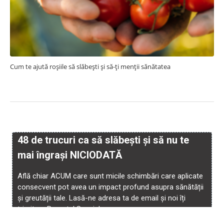
Cum te ajută roșiile să slăbești și să-ți menții sănătatea