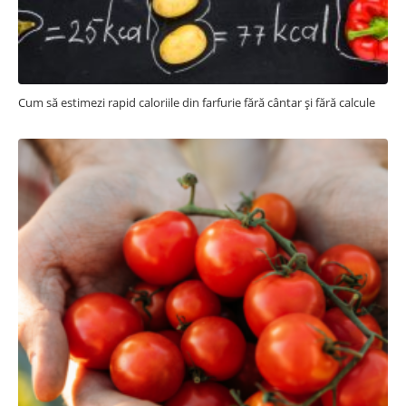
Cum să estimezi rapid caloriile din farfurie fără cântar și fără calcule