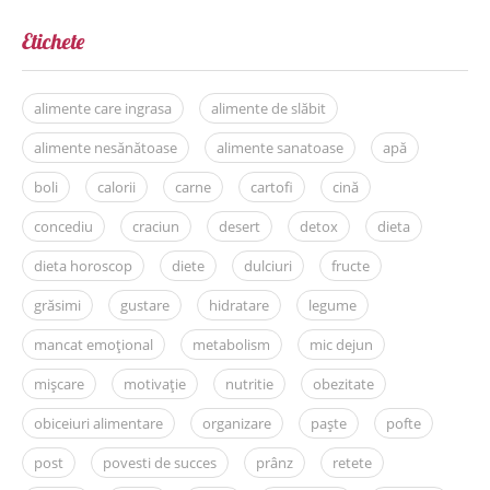
Etichete
alimente care ingrasa
alimente de slăbit
alimente nesănătoase
alimente sanatoase
apă
boli
calorii
carne
cartofi
cină
concediu
craciun
desert
detox
dieta
dieta horoscop
diete
dulciuri
fructe
grăsimi
gustare
hidratare
legume
mancat emoțional
metabolism
mic dejun
mișcare
motivație
nutritie
obezitate
obiceiuri alimentare
organizare
paște
pofte
post
povesti de succes
prânz
retete