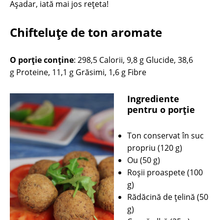
Așadar, iată mai jos rețeta!
Chifteluţe de ton aromate
O porție conține
: 298,5 Calorii, 9,8 g Glucide, 38,6
g Proteine, 11,1 g Grăsimi, 1,6 g Fibre
Ingrediente
pentru o porţie
Ton conservat în suc
propriu (120 g)
Ou (50 g)
Roşii proaspete (100
g)
Rădăcină de ţelină (50
g)