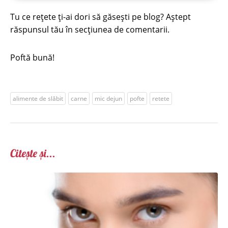
Tu ce rețete ți-ai dori să găsești pe blog? Aștept
răspunsul tău în secțiunea de comentarii.
Poftă bună!
alimente de slăbit
carne
mic dejun
pofte
retete
Citește și...