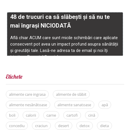
Etichete
alimente care ingrasa
alimente de slăbit
alimente nesănătoase
alimente sanatoase
apă
boli
calorii
carne
cartofi
cină
concediu
craciun
desert
detox
dieta