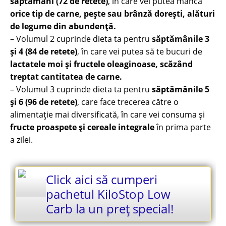
săptămâni (72 de retete)
, în care vei putea mânca
orice tip de carne, pește sau brânză dorești, alături
de legume din abundență.
– Volumul 2 cuprinde dieta ta pentru
săptămânile 3
și 4 (84 de retete)
, în care vei putea să te bucuri de
lactatele moi și fructele oleaginoase, scăzând
treptat cantitatea de carne.
– Volumul 3 cuprinde dieta ta pentru
săptămânile 5
și 6 (96 de retete)
, care face trecerea către o
alimentație mai diversificată, în care vei consuma și
fructe proaspete și cereale integrale
în prima parte
a zilei.
Click aici să cumperi
pachetul KiloStop Low
Carb la un preț special!