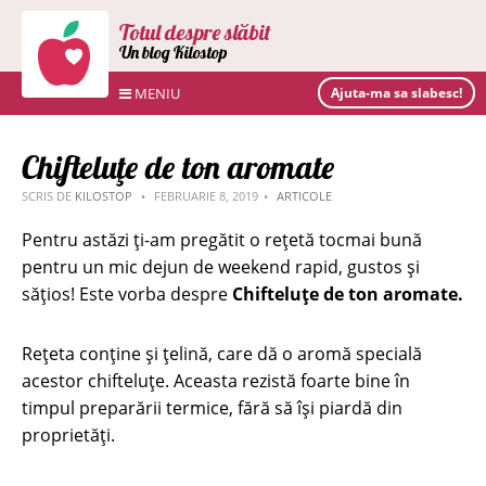
Totul despre slăbit
Un blog Kilostop
MENIU
Ajuta-ma sa slabesc!
Chifteluţe de ton aromate
SCRIS DE
KILOSTOP
FEBRUARIE 8, 2019
ARTICOLE
Pentru astăzi ți-am pregătit o rețetă tocmai bună
pentru un mic dejun de weekend rapid, gustos și
sățios! Este vorba despre
Chifteluțe de ton aromate.
Rețeta conține și țelină, care dă o aromă specială
acestor chifteluțe. Aceasta rezistă foarte bine în
timpul preparării termice, fără să îşi piardă din
proprietăţi.