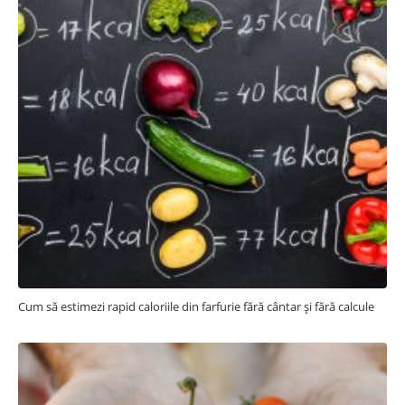
Cum să estimezi rapid caloriile din farfurie fără cântar și fără calcule