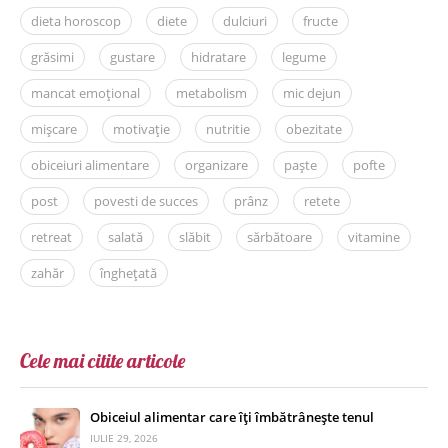
dieta horoscop
diete
dulciuri
fructe
grăsimi
gustare
hidratare
legume
mancat emoțional
metabolism
mic dejun
mișcare
motivație
nutritie
obezitate
obiceiuri alimentare
organizare
paște
pofte
post
povesti de succes
prânz
retete
retreat
salată
slăbit
sărbătoare
vitamine
zahăr
înghețată
Cele mai citite articole
Obiceiul alimentar care îți îmbătrânește tenul
IULIE 29, 2026