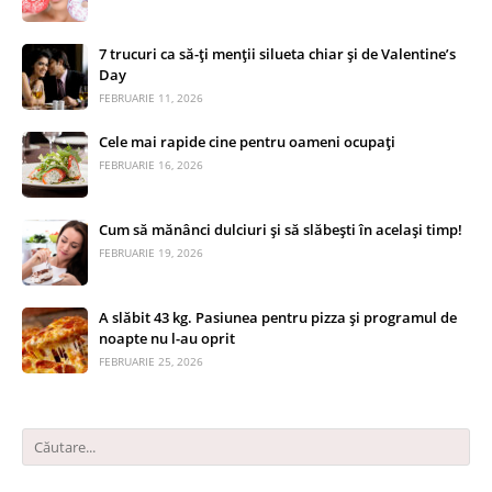
7 trucuri ca să-ți menții silueta chiar și de Valentine’s
Day
FEBRUARIE 11, 2026
Cele mai rapide cine pentru oameni ocupați
FEBRUARIE 16, 2026
Cum să mănânci dulciuri și să slăbești în același timp!
FEBRUARIE 19, 2026
A slăbit 43 kg. Pasiunea pentru pizza și programul de
noapte nu l-au oprit
FEBRUARIE 25, 2026