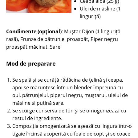
Ceapă albă (25 g)
Ulei de măsline (1
linguriţă)
Condimente (opțional)
: Muştar Dijon (1 linguriţă
rasă), Frunze de pătrunjel proaspăt, Piper negru
proaspăt măcinat, Sare
Mod de preparare
Se spală şi se curăţă rădăcina de ţelină şi ceapa,
apoi se mărunţesc într-un blender împreună cu
oul, pătrunjelul, piperul negru, muştarul, uleiul de
măsline şi puţină sare.
Se scurge conserva de ton şi se omogenizează cu
restul de ingrediente.
Compoziţia omogenizată se aşează cu lingura într-o
tigaie încinsă acoperită cu foaie de copt şi se coace