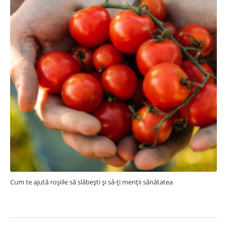
Cum te ajută roșiile să slăbești și să-ți menții sănătatea