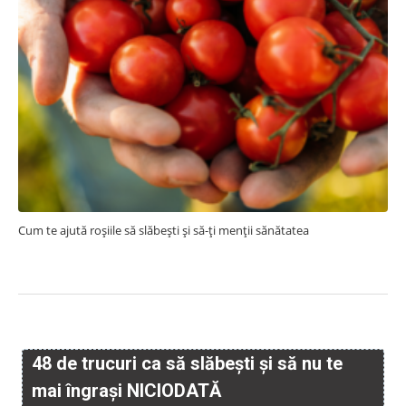
Cum te ajută roșiile să slăbești și să-ți menții sănătatea