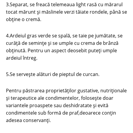
3.Separat, se freacă telemeaua light rasă cu mărarul
tocat mărunt şi măslinele verzi tăiate rondele, până se
obţine o cremă.
4.Ardeiul gras verde se spală, se taie pe jumătate, se
curăță de semințe și se umple cu crema de brânză
obţinută. Pentru un aspect deosebit puteți umple
ardeiul întreg.
5.Se servește alături de pieptul de curcan.
Pentru păstrarea proprietăţilor gustative, nutriţionale
şi terapeutice ale condimentelor, foloseşte doar
variantele proaspete sau deshidratate şi evită
condimentele sub formă de praf,deoarece conţin
adesea conservanţi.