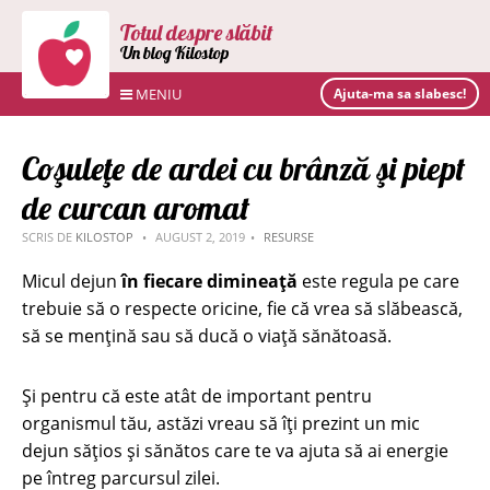
Totul despre slăbit
Un blog Kilostop
MENIU
Ajuta-ma sa slabesc!
Coşuleţe de ardei cu brânză şi piept
de curcan aromat
SCRIS DE
KILOSTOP
AUGUST 2, 2019
RESURSE
Micul dejun
în fiecare dimineață
este regula pe care
trebuie să o respecte oricine, fie că vrea să slăbească,
să se mențină sau să ducă o viață sănătoasă.
Și pentru că este atât de important pentru
organismul tău, astăzi vreau să îți prezint un mic
dejun sățios și sănătos care te va ajuta să ai energie
pe întreg parcursul zilei.