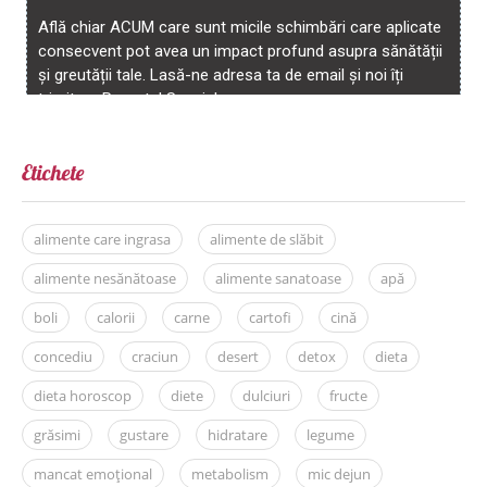
Etichete
alimente care ingrasa
alimente de slăbit
alimente nesănătoase
alimente sanatoase
apă
boli
calorii
carne
cartofi
cină
concediu
craciun
desert
detox
dieta
dieta horoscop
diete
dulciuri
fructe
grăsimi
gustare
hidratare
legume
mancat emoțional
metabolism
mic dejun