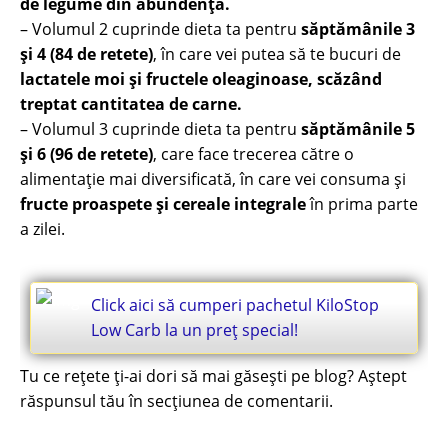
de legume din abundență.
– Volumul 2 cuprinde dieta ta pentru
săptămânile 3
și 4 (84 de retete)
, în care vei putea să te bucuri de
lactatele moi și fructele oleaginoase, scăzând
treptat cantitatea de carne.
– Volumul 3 cuprinde dieta ta pentru
săptămânile 5
și 6 (96 de retete)
, care face trecerea către o
alimentație mai diversificată, în care vei consuma și
fructe proaspete și cereale integrale
în prima parte
a zilei.
Click aici să cumperi pachetul KiloStop
Low Carb la un preț special!
Tu ce rețete ți-ai dori să mai găsești pe blog? Aștept
răspunsul tău în secțiunea de comentarii.