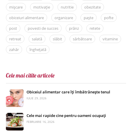
mișcare
motivație
nutritie
obezitate
obiceiuri alimentare
organizare
paște
pofte
post
povesti de succes
prânz
retete
retreat
salată
slăbit
sărbătoare
vitamine
zahăr
înghețată
Cele mai citite articole
Obiceiul alimentar care îți îmbătrânește tenul
IULIE 29, 2026
Cele mai rapide cine pentru oameni ocupați
FEBRUARIE 16, 2026