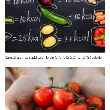
Cum să estimezi rapid caloriile din farfurie fără cântar și fără calcule