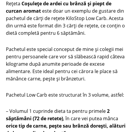
Rețeta
Coşuleţe de ardei cu brânză şi piept de
curcan aromat
este doar un exemplu de gustare din
pachetul de cărți de rețete KiloStop Low Carb. Acesta
din urmă este format din 3 cărți de rețete, ce conțin o
dietă completă pentru 6 săptămâni.
Pachetul este special conceput de mine și colegii mei
pentru persoanele care vor să slăbească rapid câteva
kilograme după anumite perioade de excese
alimentare. Este ideal pentru cei cărora le place să
mănânce carne, pește și brânzeturi.
Pachetul Low Carb este structurat în 3 volume, astfel:
– Volumul 1 cuprinde dieta ta pentru primele
2
săptămâni (72 de retete)
, în care vei putea mânca
orice tip de carne, pește sau brânză dorești, alături