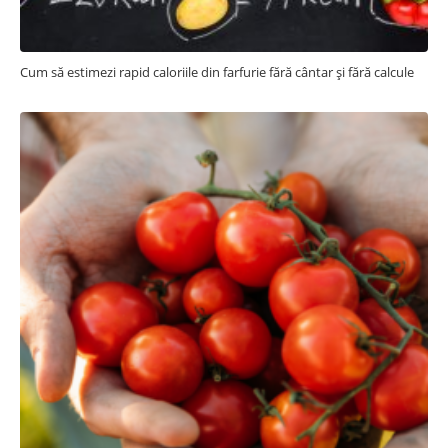
Cum să estimezi rapid caloriile din farfurie fără cântar și fără calcule