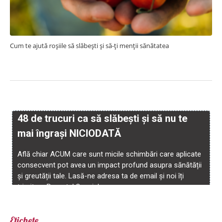
Cum te ajută roșiile să slăbești și să-ți menții sănătatea
Etichete