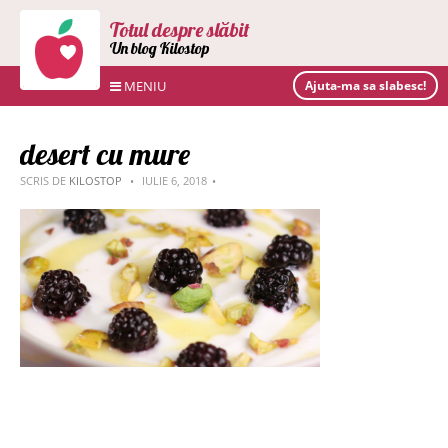
Totul despre slăbit
Un blog Kilostop
MENIU
Ajuta-ma sa slabesc!
desert cu mure
SCRIS DE
KILOSTOP
IULIE 6, 2018