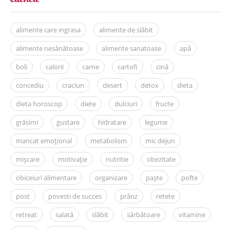
alimente care ingrasa
alimente de slăbit
alimente nesănătoase
alimente sanatoase
apă
boli
calorii
carne
cartofi
cină
concediu
craciun
desert
detox
dieta
dieta horoscop
diete
dulciuri
fructe
grăsimi
gustare
hidratare
legume
mancat emoțional
metabolism
mic dejun
mișcare
motivație
nutritie
obezitate
obiceiuri alimentare
organizare
paște
pofte
post
povesti de succes
prânz
retete
retreat
salată
slăbit
sărbătoare
vitamine